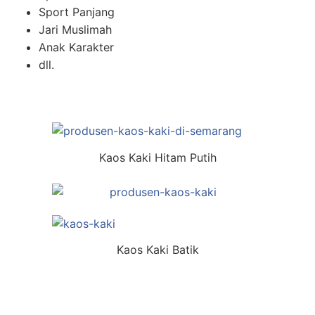
Sport Panjang
Jari Muslimah
Anak Karakter
dll.
Kaos Kaki Hitam Putih
Kaos Kaki Batik