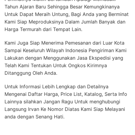
Tahun Ajaran Baru Sehingga Besar Kemungkinanya
Untuk Dapat Meraih Untung, Bagi Anda yang Berminat
Kami Siap Meproduksinya Dalam Jumlah Banyak dan
Harga Termurah dari Tempat Lain.
Kami Juga Siap Menerima Pemesanan dari Luar Kota
Sampai Keseluruh Wilayah Indonesia Pengiriman Kami
Lakukan dengan Menggunakan Jasa Ekspedisi yang
Telah Kami Tentukan Untuk Ongkos Kirimnya
Ditanggung Oleh Anda.
Untuk Informasi Lebih Lengkap dan Detailnya
Mengenai Daftar Harga, Price List, Katalog, Serta Info
Lainnya silahkan Jangan Ragu Untuk menghubungi
Langsung Irvan Ke Nomor Diatas Kami Siap Melayani
anda dengan Senang Hati.