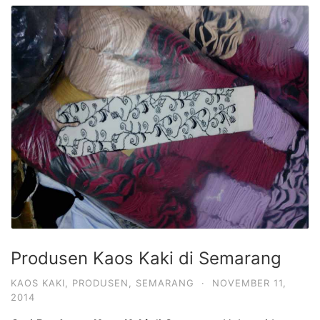
Produsen Kaos Kaki di Semarang
KAOS KAKI
,
PRODUSEN
,
SEMARANG
·
NOVEMBER 11,
2014