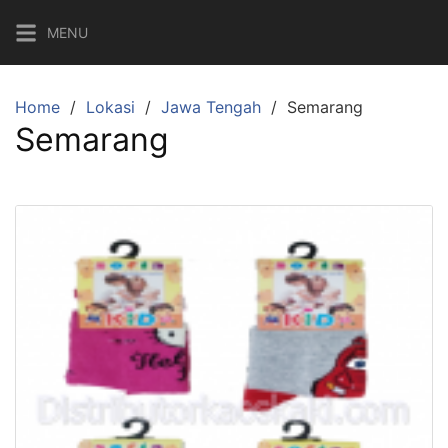
Skip
MENU
to
content
Home
Lokasi
Jawa Tengah
Semarang
Semarang