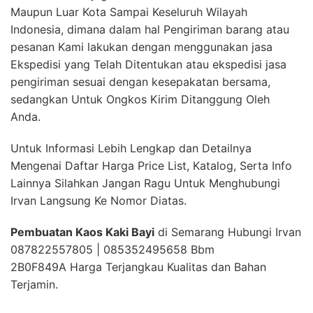
Maupun Luar Kota Sampai Keseluruh Wilayah
Indonesia, dimana dalam hal Pengiriman barang atau
pesanan Kami lakukan dengan menggunakan jasa
Ekspedisi yang Telah Ditentukan atau ekspedisi jasa
pengiriman sesuai dengan kesepakatan bersama,
sedangkan Untuk Ongkos Kirim Ditanggung Oleh
Anda.
Untuk Informasi Lebih Lengkap dan Detailnya
Mengenai Daftar Harga Price List, Katalog, Serta Info
Lainnya Silahkan Jangan Ragu Untuk Menghubungi
Irvan Langsung Ke Nomor Diatas.
Pembuatan Kaos Kaki Bayi
di Semarang Hubungi Irvan
087822557805 | 085352495658 Bbm
2B0F849A Harga Terjangkau Kualitas dan Bahan
Terjamin.