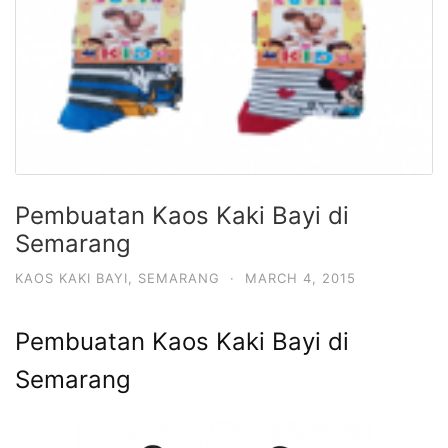
Pembuatan Kaos Kaki Bayi di
Semarang
KAOS KAKI BAYI
,
SEMARANG
·
MARCH 4, 2015
Pembuatan Kaos Kaki Bayi di
Semarang