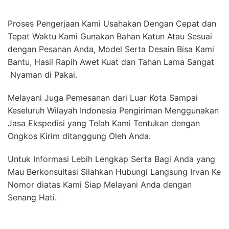
Proses Pengerjaan Kami Usahakan Dengan Cepat dan
Tepat Waktu Kami Gunakan Bahan Katun Atau Sesuai
dengan Pesanan Anda, Model Serta Desain Bisa Kami
Bantu, Hasil Rapih Awet Kuat dan Tahan Lama Sangat
Nyaman di Pakai.
Melayani Juga Pemesanan dari Luar Kota Sampai
Keseluruh Wilayah Indonesia Pengiriman Menggunakan
Jasa Ekspedisi yang Telah Kami Tentukan dengan
Ongkos Kirim ditanggung Oleh Anda.
Untuk Informasi Lebih Lengkap Serta Bagi Anda yang
Mau Berkonsultasi Silahkan Hubungi Langsung Irvan Ke
Nomor diatas Kami Siap Melayani Anda dengan
Senang Hati.