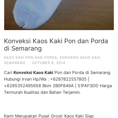
Konveksi Kaos Kaki Pon dan Porda
di Semarang
KAOS KAKI PON DAN PORDA
,
KONVEKSI KAOS KAKI
,
SEMARANG
·
OCTOBER 8, 2014
Cari
Konveksi Kaos Kaki
Pon dan Porda di Semarang
Hubungi Irvan Hp/Wa : +6287822557805 |
+6285352495658 Bbm 2B0F849A | 51FAF3DD Harga
Termurah Kualitas dan Bahan Terjamin.
Kami Merupakan Pusat Grosir Kaos Kaki Siap