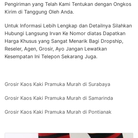
Pengiriman yang Telah Kami Tentukan dengan Ongkos
Kirim di Tanggung Oleh Anda.
Untuk Informasi Lebih Lengkap dan Detailnya Silahkan
Hubungi Langsung Irvan Ke Nomor diatas Dapatkan
Harga Khusus yang Sangat Menarik Bagi Dropship,
Reseler, Agen, Grosir, Ayo Jangan Lewatkan
Kesempatan Ini Telepon Sekarang Juga.
Grosir Kaos Kaki Pramuka Murah di Surabaya
Grosir Kaos Kaki Pramuka Murah di Samarinda
Grosir Kaos Kaki Pramuka Murah di Pontianak