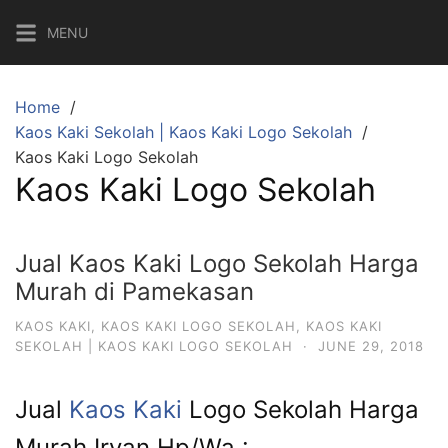
Skip
MENU
to
content
Home
Kaos Kaki Sekolah | Kaos Kaki Logo Sekolah
Kaos Kaki Logo Sekolah
Kaos Kaki Logo Sekolah
Jual Kaos Kaki Logo Sekolah Harga
Murah di Pamekasan
KAOS KAKI
,
KAOS KAKI LOGO SEKOLAH
,
KAOS KAKI
SEKOLAH | KAOS KAKI LOGO SEKOLAH
·
JUNE 29, 2018
Jual
Kaos Kaki
Logo Sekolah Harga
Murah Irvan Hp/Wa :