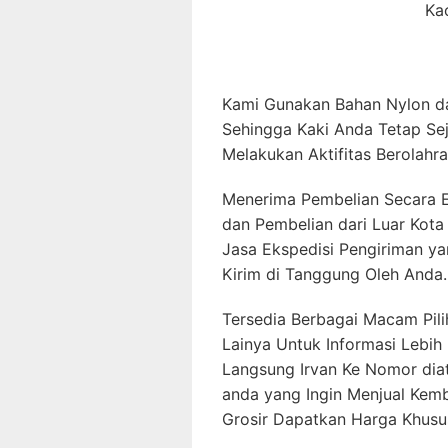
Ka
Kami Gunakan Bahan Nylon d
Sehingga Kaki Anda Tetap S
Melakukan Aktifitas Berolahra
Menerima Pembelian Secara E
dan Pembelian dari Luar Kot
Jasa Ekspedisi Pengiriman y
Kirim di Tanggung Oleh Anda.
Tersedia Berbagai Macam Pili
Lainya Untuk Informasi Lebih
Langsung Irvan Ke Nomor dia
anda yang Ingin Menjual Kemb
Grosir Dapatkan Harga Khusu