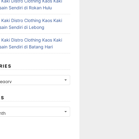
 Kaki Distro Clothing Kaos Kaki
ain Sendiri di Rokan Hulu
 Kaki Distro Clothing Kaos Kaki
ain Sendiri di Lebong
 Kaki Distro Clothing Kaos Kaki
ain Sendiri di Batang Hari
RIES
ES