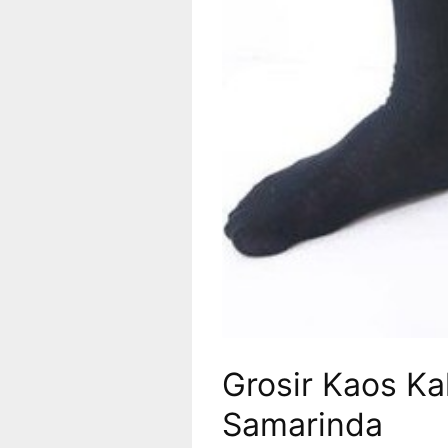
Grosir Kaos Ka
Samarinda