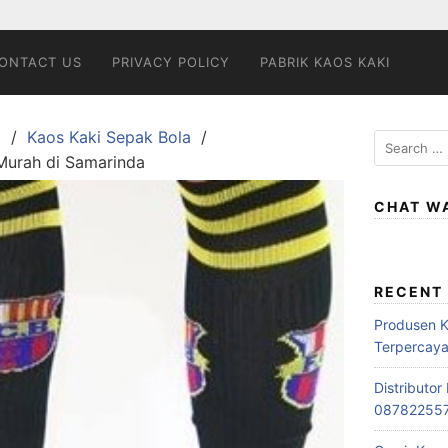
ONTACT US
PRIVACY POLICY
PABRIK KAOS KAKI
a
Kaos Kaki Sepak Bola
Search
Murah di Samarinda
for:
CHAT W
RECENT
Produsen 
Terpercay
Distributo
08782255