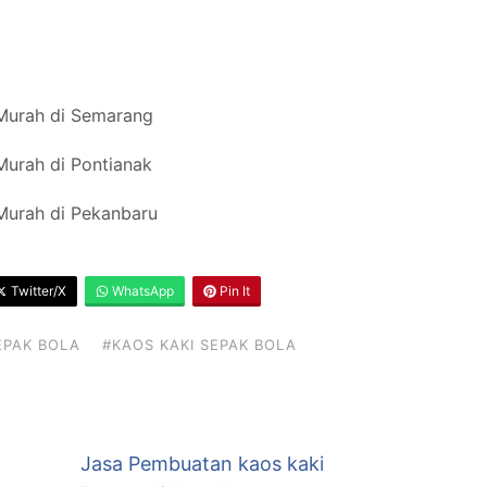
 Murah di Semarang
Murah di Pontianak
Murah di Pekanbaru
Twitter/X
WhatsApp
Pin It
EPAK BOLA
#KAOS KAKI SEPAK BOLA
Jasa Pembuatan kaos kaki