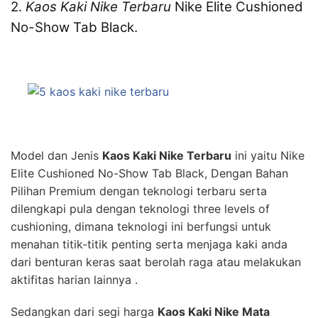
2.
Kaos Kaki Nike Terbaru
Nike Elite Cushioned
No-Show Tab Black.
Model dan Jenis
Kaos Kaki Nike Terbaru
ini yaitu Nike
Elite Cushioned No-Show Tab Black, Dengan Bahan
Pilihan Premium dengan teknologi terbaru serta
dilengkapi pula dengan teknologi three levels of
cushioning, dimana teknologi ini berfungsi untuk
menahan titik-titik penting serta menjaga kaki anda
dari benturan keras saat berolah raga atau melakukan
aktifitas harian lainnya .
Sedangkan dari segi harga
Kaos Kaki Nike Mata