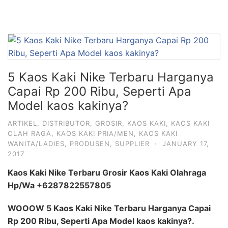
5 Kaos Kaki Nike Terbaru Harganya
Capai Rp 200 Ribu, Seperti Apa
Model kaos kakinya?
ARTIKEL
,
DISTRIBUTOR
,
GROSIR
,
KAOS KAKI
,
KAOS KAKI
OLAH RAGA
,
KAOS KAKI PRIA/MEN
,
KAOS KAKI
WANITA/LADIES
,
PRODUSEN
,
SUPPLIER
·
JANUARY 17,
2017
Kaos Kaki Nike Terbaru Grosir Kaos Kaki Olahraga
Hp/Wa +6287822557805
WOOOW 5 Kaos Kaki Nike Terbaru Harganya Capai
Rp 200 Ribu, Seperti Apa Model kaos kakinya?.