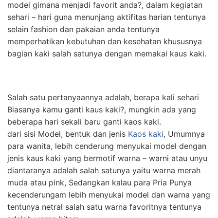
model gimana menjadi favorit anda?, dalam kegiatan
sehari – hari guna menunjang aktifitas harian tentunya
selain fashion dan pakaian anda tentunya
memperhatikan kebutuhan dan kesehatan khususnya
bagian kaki salah satunya dengan memakai kaus kaki.
Salah satu pertanyaannya adalah, berapa kali sehari
Biasanya kamu ganti kaus kaki?, mungkin ada yang
beberapa hari sekali baru ganti kaos kaki.
dari sisi Model, bentuk dan jenis
Kaos kaki
, Umumnya
para wanita, lebih cenderung menyukai model dengan
jenis kaus kaki yang bermotif warna – warni atau unyu
diantaranya adalah salah satunya yaitu warna merah
muda atau pink, Sedangkan kalau para Pria Punya
kecenderungam lebih menyukai model dan warna yang
tentunya netral salah satu warna favoritnya tentunya