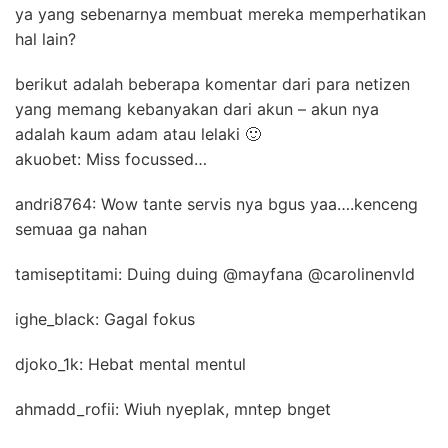
ya yang sebenarnya membuat mereka memperhatikan
hal lain?
berikut adalah beberapa komentar dari para netizen
yang memang kebanyakan dari akun – akun nya
adalah kaum adam atau lelaki 🙂
akuobet: Miss focussed…
andri8764: Wow tante servis nya bgus yaa….kenceng
semuaa ga nahan
tamiseptitami: Duing duing @mayfana @carolinenvld
ighe_black: Gagal fokus
djoko_1k: Hebat mental mentul
ahmadd_rofii: Wiuh nyeplak, mntep bnget