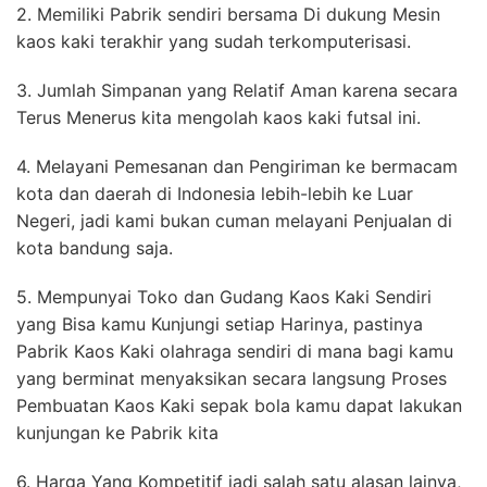
2. Memiliki Pabrik sendiri bersama Di dukung Mesin
kaos kaki terakhir yang sudah terkomputerisasi.
3. Jumlah Simpanan yang Relatif Aman karena secara
Terus Menerus kita mengolah kaos kaki futsal ini.
4. Melayani Pemesanan dan Pengiriman ke bermacam
kota dan daerah di Indonesia lebih-lebih ke Luar
Negeri, jadi kami bukan cuman melayani Penjualan di
kota bandung saja.
5. Mempunyai Toko dan Gudang Kaos Kaki Sendiri
yang Bisa kamu Kunjungi setiap Harinya, pastinya
Pabrik Kaos Kaki olahraga sendiri di mana bagi kamu
yang berminat menyaksikan secara langsung Proses
Pembuatan Kaos Kaki sepak bola kamu dapat lakukan
kunjungan ke Pabrik kita
6. Harga Yang Kompetitif jadi salah satu alasan lainya,