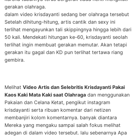
gerakan olahraga.
dalam video krisdayanti sedang ber olahraga tersebut
Setelah dihitung-hitung, artis cantik dan sexy ini
terlihat mengayunkan tali skippingnya hingga lebih dari
50 kali. Mendekati hitungan ke-60, krisdayanti seolah
terlihat ingin membuat gerakan memutar. Akan tetapi
gerakan itu gagal dan KD pun terlihat tertawa riang
gembira.
Melihat
Video Artis dan Selebritis Krisdayanti Pakai
Kaos Kaki Mata Kaki saat Olahraga
dan menggunakan
Pakaian dan Celana Ketat, pengikut instagram
krisdayanti serta ribuan komentar dari netizen
membanjiri kolom komentarnya. banyak diantara
Mereka yang mengaku sampai salah fokus melihat
adegan di dalam video tersebut. lalu sebenarnya Apa