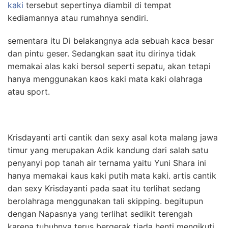
kaki
tersebut sepertinya diambil di tempat
kediamannya atau rumahnya sendiri.
sementara itu Di belakangnya ada sebuah kaca besar
dan pintu geser. Sedangkan saat itu dirinya tidak
memakai alas kaki bersol seperti sepatu, akan tetapi
hanya menggunakan kaos kaki mata kaki olahraga
atau sport.
Krisdayanti arti cantik dan sexy asal kota malang jawa
timur yang merupakan Adik kandung dari salah satu
penyanyi pop tanah air ternama yaitu Yuni Shara ini
hanya memakai kaus kaki putih mata kaki. artis cantik
dan sexy Krisdayanti pada saat itu terlihat sedang
berolahraga menggunakan tali skipping. begitupun
dengan Napasnya yang terlihat sedikit terengah
karena tubuhnya terus bergerak tiada henti mengikuti