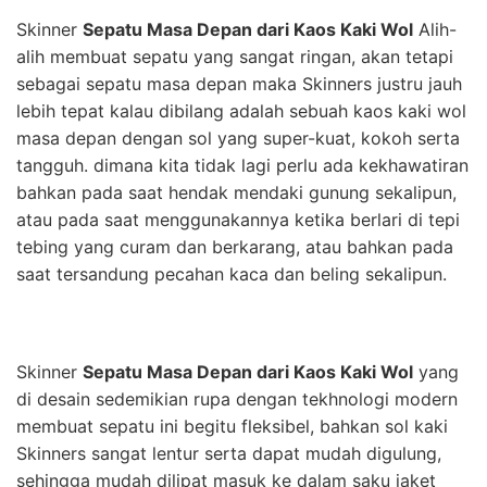
Skinner
Sepatu Masa Depan dari Kaos Kaki Wol
Alih-
alih membuat sepatu yang sangat ringan, akan tetapi
sebagai sepatu masa depan maka Skinners justru jauh
lebih tepat kalau dibilang adalah sebuah kaos kaki wol
masa depan dengan sol yang super-kuat, kokoh serta
tangguh. dimana kita tidak lagi perlu ada kekhawatiran
bahkan pada saat hendak mendaki gunung sekalipun,
atau pada saat menggunakannya ketika berlari di tepi
tebing yang curam dan berkarang, atau bahkan pada
saat tersandung pecahan kaca dan beling sekalipun.
Skinner
Sepatu Masa Depan dari Kaos Kaki Wol
yang
di desain sedemikian rupa dengan tekhnologi modern
membuat sepatu ini begitu fleksibel, bahkan sol kaki
Skinners sangat lentur serta dapat mudah digulung,
sehingga mudah dilipat masuk ke dalam saku jaket