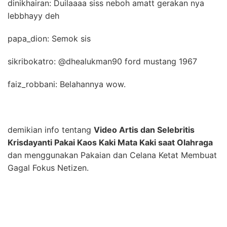
dinikhairan: Duilaaaa siss neboh amatt gerakan nya
lebbhayy deh
papa_dion: Semok sis
sikribokatro: @dhealukman90 ford mustang 1967
faiz_robbani: Belahannya wow.
demikian info tentang
Video Artis dan Selebritis
Krisdayanti Pakai Kaos Kaki Mata Kaki saat Olahraga
dan menggunakan Pakaian dan Celana Ketat Membuat
Gagal Fokus Netizen.