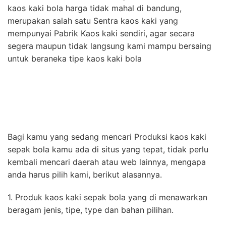
kaos kaki bola harga tidak mahal di bandung,
merupakan salah satu Sentra kaos kaki yang
mempunyai Pabrik Kaos kaki sendiri, agar secara
segera maupun tidak langsung kami mampu bersaing
untuk beraneka tipe kaos kaki bola
Bagi kamu yang sedang mencari Produksi kaos kaki
sepak bola kamu ada di situs yang tepat, tidak perlu
kembali mencari daerah atau web lainnya, mengapa
anda harus pilih kami, berikut alasannya.
1. Produk kaos kaki sepak bola yang di menawarkan
beragam jenis, tipe, type dan bahan pilihan.