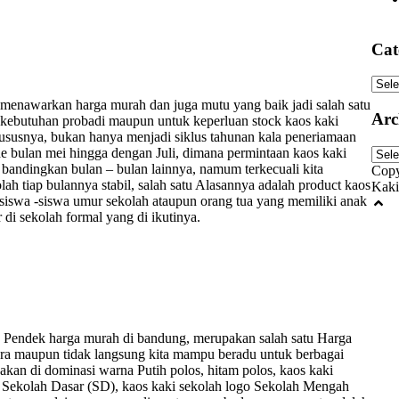
Cat
Cate
 menawarkan harga murah dan juga mutu yang baik jadi salah satu
Arc
kebutuhan probadi maupun untuk keperluan stock kaos kaki
hususnya, bukan hanya menjadi siklus tahunan kala peneriamaan
de bulan mei hingga dengan Juli, dimana permintaan kaos kaki
Arch
andingkan bulan – bulan lainnya, namum terkecuali kita
Copy
ah tiap bulannya stabil, salah satu Alasannya adalah product kaos
Kaki
 siswa -siswa umur sekolah ataupun orang tua yang memiliki anak
di sekolah formal yang di ikutinya.
h Pendek harga murah di bandung, merupakan salah satu Harga
gera maupun tidak langsung kita mampu beradu untuk berbagai
akan di dominasi warna Putih polos, hitam polos, kaos kaki
o Sekolah Dasar (SD), kaos kaki sekolah logo Sekolah Mengah