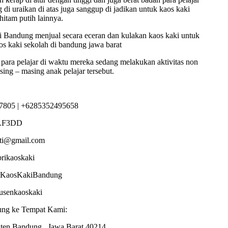
di uraikan di atas juga sanggup di jadikan untuk kaos kaki
hitam putih lainnya.
 Bandung menjual secara eceran dan kulakan kaos kaki untuk
os kaki sekolah di bandung jawa barat
 para pelajar di waktu mereka sedang melakukan aktivitas non
ing – masing anak pelajar tersebut.
7805 | +6285352495658
AF3DD
sti@gmail.com
brikaoskaki
torKaosKakiBandung
dusenkaoskaki
ung ke Tempat Kami:
ten Bandung , Jawa Barat 40214