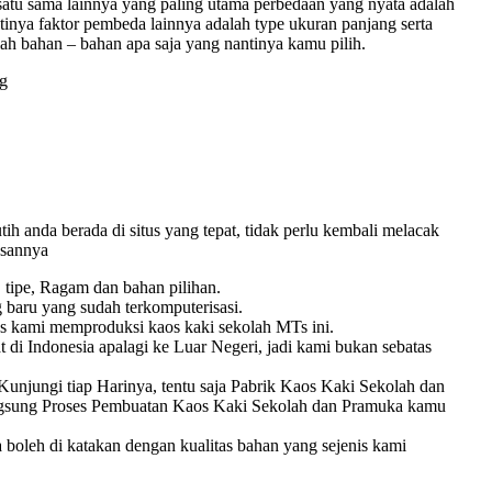
satu sama lainnya yang paling utama perbedaan yang nyata adalah
astinya faktor pembeda lainnya adalah type ukuran panjang serta
ah bahan – bahan apa saja yang nantinya kamu pilih.
ng
h anda berada di situs yang tepat, tidak perlu kembali melacak
asannya
 tipe, Ragam dan bahan pilihan.
 baru yang sudah terkomputerisasi.
s kami memproduksi kaos kaki sekolah MTs ini.
i Indonesia apalagi ke Luar Negeri, jadi kami bukan sebatas
njungi tiap Harinya, tentu saja Pabrik Kaos Kaki Sekolah dan
langsung Proses Pembuatan Kaos Kaki Sekolah dan Pramuka kamu
ka boleh di katakan dengan kualitas bahan yang sejenis kami