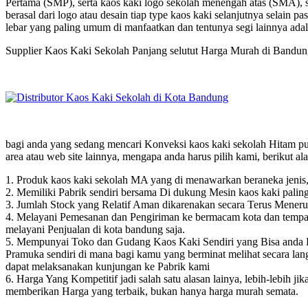
Pertama (SMP), serta kaos kaki logo sekolah menengah atas (SMA), 
berasal dari logo atau desain tiap type kaos kaki selanjutnya selain p
lebar yang paling umum di manfaatkan dan tentunya segi lainnya adal
Supplier Kaos Kaki Sekolah Panjang selutut Harga Murah di Bandu
bagi anda yang sedang mencari Konveksi kaos kaki sekolah Hitam puti
area atau web site lainnya, mengapa anda harus pilih kami, berikut al
1. Produk kaos kaki sekolah MA yang di menawarkan beraneka jenis,
2. Memiliki Pabrik sendiri bersama Di dukung Mesin kaos kaki paling
3. Jumlah Stock yang Relatif Aman dikarenakan secara Terus Meneru
4. Melayani Pemesanan dan Pengiriman ke bermacam kota dan tempat d
melayani Penjualan di kota bandung saja.
5. Mempunyai Toko dan Gudang Kaos Kaki Sendiri yang Bisa anda Ku
Pramuka sendiri di mana bagi kamu yang berminat melihat secara 
dapat melaksanakan kunjungan ke Pabrik kami
6. Harga Yang Kompetitif jadi salah satu alasan lainya, lebih-lebih ji
memberikan Harga yang terbaik, bukan hanya harga murah semata.