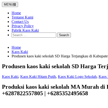
Skip
MENU
to
content
Home
Tentang Kami
Contact Us
Privacy Policy
Pabrik Kaos Kaki
Search
for:
Home
Kaos Kaki
Produsen kaos kaki sekolah SD Harga Terjangkau di Kabupat
Produsen kaos kaki sekolah SD Harga Ter
Kaos Kaki
,
Kaos Kaki Hitam Putih
,
Kaos Kaki Logo Sekolah
,
Kaos 
Produksi kaos kaki sekolah MA Murah di 
+6287822557805 | +6285352495658