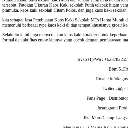
tersebut. Patokan Ukuran Kaos Kaki sekolah Putih telapak hitam yang 
pramuka, kaos kaki sekolah Hitam Polos, dan juga kaos kaki sekolah 
kita sebagai Jasa Pembuatan Kaos Kaki Sekolah MTs Harga Murah di
memenuhi berbagai type kaos kaki di tiap tempat khususnya grosir ka
Selain itu kami juga menyediakan kaos kaki karakter untuk keperluan
formal dan aktifitas enjoy lainnya yang cocok dengan pembawaan mas
Irvan Hp/Wa : +628782255
Bbm 51F
Email : infokagu
Twitter : @pa
Fans Page : Distribu
Instragram: Pro
Jika Mau Datang Langs
Jalan Hiu Q 12 Marga Asih, Kabupa