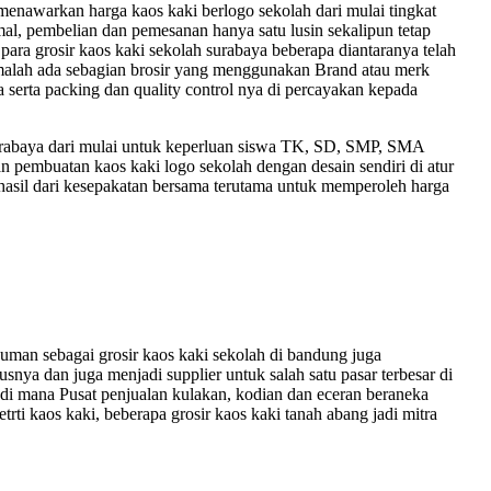
nawarkan harga kaos kaki berlogo sekolah dari mulai tingkat
l, pembelian dan pemesanan hanya satu lusin sekalipun tetap
 para grosir kaos kaki sekolah surabaya beberapa diantaranya telah
n, malah ada sebagian brosir yang menggunakan Brand atau merk
 serta packing dan quality control nya di percayakan kepada
 surabaya dari mulai untuk keperluan siswa TK, SD, SMP, SMA
 pembuatan kaos kaki logo sekolah dengan desain sendiri di atur
 hasil dari kesepakatan bersama terutama untuk memperoleh harga
man sebagai grosir kaos kaki sekolah di bandung juga
snya dan juga menjadi supplier untuk salah satu pasar terbesar di
 di mana Pusat penjualan kulakan, kodian dan eceran beraneka
trti kaos kaki, beberapa grosir kaos kaki tanah abang jadi mitra