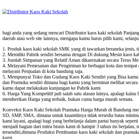
bagi anda yang sedang mencari Distributor kaos kaki sekolah Panjang 
daerah atau web site lainnya, mengapa kamu harus pilih kami, selanj
1. Produk kaos kaki sekolah SMK yang di tawarkan beraneka jenis, ti
2. Memiliki Pabrik sendiri bersama dengan Di dukung Mesin kaos kaki
3. Jumlah Simpanan yang Relatif Aman dikarenakan secara Terus Men
4. Melayani Pemesanan dan Pengiriman ke berbagai kota dan tempat d
melayani Penjualan di kota bandung saja.
5. Mempunyai Toko dan Gudang Kaos Kaki Sendiri yang Bisa kamu K
dan Pramuka sendiri dimana bagi kamu yang berminat melihat secar
kamu dapat melakukan kunjungan ke Pabrik kami
6. Harga Yang Kompetitif jadi salah satu alasan lainya, apalagi kala
memberikan Harga yang terbaik, bukan cuma harga murah semata.
Konveksi Kaos Kaki Sekolah Pramuka Harga Murah di Bandung menaw
SD, SMP, SMA, dimana untuk kuantitinya tidak tersedia batas minima
kami layani, apalagi bagi yang berbelanja dalam partai banyak seperti
menjadi bagian dari mitra bisnis kami di hampir 3 tahun ini berjala
tersendiri,dimana Produksi Pembuatan kaos kaki sekolah dan pramuka
kami.