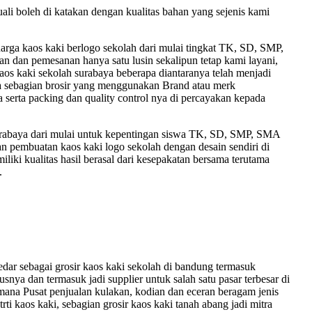
uali boleh di katakan dengan kualitas bahan yang sejenis kami
ga kaos kaki berlogo sekolah dari mulai tingkat TK, SD, SMP,
an dan pemesanan hanya satu lusin sekalipun tetap kami layani,
 kaos kaki sekolah surabaya beberapa diantaranya telah menjadi
 ada sebagian brosir yang menggunakan Brand atau merk
 serta packing dan quality control nya di percayakan kepada
 surabaya dari mulai untuk kepentingan siswa TK, SD, SMP, SMA
 pembuatan kaos kaki logo sekolah dengan desain sendiri di
liki kualitas hasil berasal dari kesepakatan bersama terutama
.
r sebagai grosir kaos kaki sekolah di bandung termasuk
snya dan termasuk jadi supplier untuk salah satu pasar terbesar di
 mana Pusat penjualan kulakan, kodian dan eceran beragam jenis
ti kaos kaki, sebagian grosir kaos kaki tanah abang jadi mitra