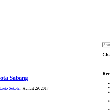
Sear
for:
Cha
Rec
Kota Sabang
 Logo Sekolah
·
August 29, 2017