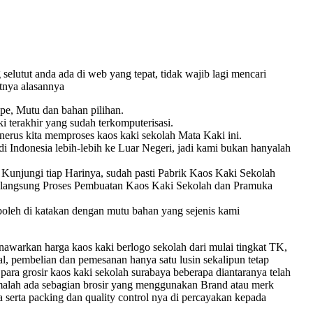
selutut anda ada di web yang tepat, tidak wajib lagi mencari
utnya alasannya
pe, Mutu dan bahan pilihan.
 terakhir yang sudah terkomputerisasi.
erus kita memproses kaos kaki sekolah Mata Kaki ini.
i Indonesia lebih-lebih ke Luar Negeri, jadi kami bukan hanyalah
unjungi tiap Harinya, sudah pasti Pabrik Kaos Kaki Sekolah
a langsung Proses Pembuatan Kaos Kaki Sekolah dan Pramuka
u boleh di katakan dengan mutu bahan yang sejenis kami
arkan harga kaos kaki berlogo sekolah dari mulai tingkat TK,
l, pembelian dan pemesanan hanya satu lusin sekalipun tetap
 para grosir kaos kaki sekolah surabaya beberapa diantaranya telah
n, malah ada sebagian brosir yang menggunakan Brand atau merk
 serta packing dan quality control nya di percayakan kepada