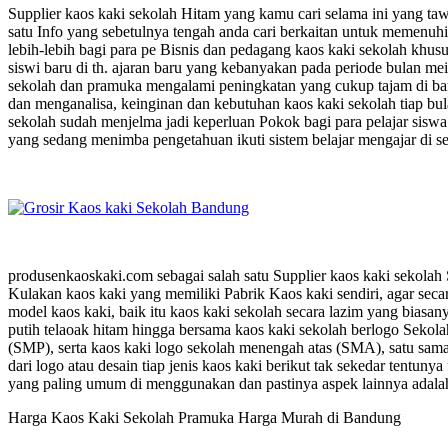
Supplier kaos kaki sekolah Hitam yang kamu cari selama ini yang ta
satu Info yang sebetulnya tengah anda cari berkaitan untuk memenuh
lebih-lebih bagi para pe Bisnis dan pedagang kaos kaki sekolah khus
siswi baru di th. ajaran baru yang kebanyakan pada periode bulan me
sekolah dan pramuka mengalami peningkatan yang cukup tajam di b
dan menganalisa, keinginan dan kebutuhan kaos kaki sekolah tiap bul
sekolah sudah menjelma jadi keperluan Pokok bagi para pelajar sisw
yang sedang menimba pengetahuan ikuti sistem belajar mengajar di se
produsenkaoskaki.com sebagai salah satu Supplier kaos kaki sekolah 
Kulakan kaos kaki yang memiliki Pabrik Kaos kaki sendiri, agar secar
model kaos kaki, baik itu kaos kaki sekolah secara lazim yang biasan
putih telaoak hitam hingga bersama kaos kaki sekolah berlogo Sekol
(SMP), serta kaos kaki logo sekolah menengah atas (SMA), satu sama
dari logo atau desain tiap jenis kaos kaki berikut tak sekedar tentun
yang paling umum di menggunakan dan pastinya aspek lainnya adalah 
Harga Kaos Kaki Sekolah Pramuka Harga Murah di Bandung