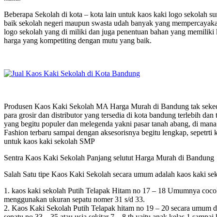
Beberapa Sekolah di kota – kota lain untuk kaos kaki logo sekolah
baik sekolah negeri maupun swasta udah banyak yang mempercayakan 
logo sekolah yang di miliki dan juga penentuan bahan yang memiliki 
harga yang kompetiting dengan mutu yang baik.
Produsen Kaos Kaki Sekolah MA Harga Murah di Bandung tak sekedar
para grosir dan distributor yang tersedia di kota bandung terlebih dan 
yang begitu populer dan melegenda yakni pasar tanah abang, di mana 
Fashion terbaru sampai dengan aksesorisnya begitu lengkap, sepetrti k
untuk kaos kaki sekolah SMP
Sentra Kaos Kaki Sekolah Panjang selutut Harga Murah di Bandung
Salah Satu tipe Kaos Kaki Sekolah secara umum adalah kaos kaki seko
1. kaos kaki sekolah Putih Telapak Hitam no 17 – 18 Umumnya cocok
menggunakan ukuran sepatu nomer 31 s/d 33.
2. Kaos Kaki Sekolah Putih Telapak hitam no 19 – 20 secara umum di 
sepatu no 33 – 35 atau usia sekitar 7 – 8 th yaitu anak kelas 1 sampai