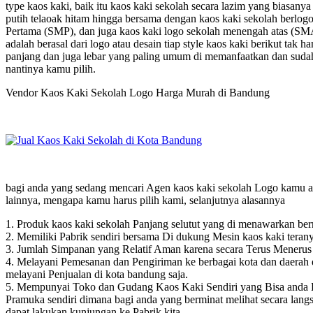
type kaos kaki, baik itu kaos kaki sekolah secara lazim yang biasanya
putih telaoak hitam hingga bersama dengan kaos kaki sekolah berlo
Pertama (SMP), dan juga kaos kaki logo sekolah menengah atas (SMA
adalah berasal dari logo atau desain tiap style kaos kaki berikut tak
panjang dan juga lebar yang paling umum di memanfaatkan dan sudah 
nantinya kamu pilih.
Vendor Kaos Kaki Sekolah Logo Harga Murah di Bandung
bagi anda yang sedang mencari Agen kaos kaki sekolah Logo kamu ada 
lainnya, mengapa kamu harus pilih kami, selanjutnya alasannya
1. Produk kaos kaki sekolah Panjang selutut yang di menawarkan berm
2. Memiliki Pabrik sendiri bersama Di dukung Mesin kaos kaki teranya
3. Jumlah Simpanan yang Relatif Aman karena secara Terus Menerus 
4. Melayani Pemesanan dan Pengiriman ke berbagai kota dan daerah d
melayani Penjualan di kota bandung saja.
5. Mempunyai Toko dan Gudang Kaos Kaki Sendiri yang Bisa anda Ku
Pramuka sendiri dimana bagi anda yang berminat melihat secara la
dapat lakukan kunjungan ke Pabrik kita