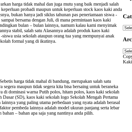
warkan harga tidak mahal dan juga mutu yang baik menjadi salah
i keperluan probadi maupun untuk keperluan stock kaos kaki anda
usnya, bukan hanya jadi siklus tahunan pas peneriamaan siswa -
Cat
i sampai bersama dengan Juli, di mana permintaan kaos kaki
andingkan bulan – bulan lainnya, namum kalau kami menyimak
Cate
annya stabil, salah satu Alasannya adalah produk kaos kaki
a -siswa usia sekolah ataupun orang tua yang mempunyai anak
Arc
kolah formal yang di ikutinya.
Arch
Copy
Kaki
Sebetis harga tidak mahal di bandung, merupakan salah satu
a segera maupun tidak segera kita bisa bersaing untuk beraneka
ya di dominasi warna Putih polos, hitam polos, kaos kaki sekolah
ah Dasar (SD), kaos kaki sekolah logo Sekolah Mengah Pertama
 lainnya yang paling utama perbedaan yang nyata adalah berasal
ya faktor pembeda lainnya adalah model ukuran panjang serta lebar
bahan – bahan apa saja yang nantinya anda pilih.