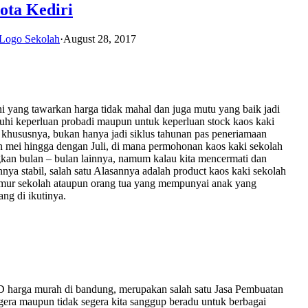
Kota Kediri
 Logo Sekolah
·
August 28, 2017
i yang tawarkan harga tidak mahal dan juga mutu yang baik jadi
nuhi keperluan probadi maupun untuk keperluan stock kaos kaki
h khususnya, bukan hanya jadi siklus tahunan pas peneriamaan
an mei hingga dengan Juli, di mana permohonan kaos kaki sekolah
an bulan – bulan lainnya, namum kalau kita mencermati dan
ya stabil, salah satu Alasannya adalah product kaos kaki sekolah
 umur sekolah ataupun orang tua yang mempunyai anak yang
ang di ikutinya.
SD harga murah di bandung, merupakan salah satu Jasa Pembuatan
egera maupun tidak segera kita sanggup beradu untuk berbagai