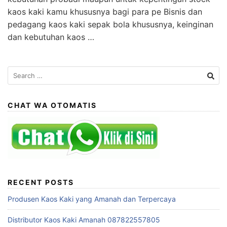
kaos kaki kamu khususnya bagi para pe Bisnis dan
pedagang kaos kaki sepak bola khususnya, keinginan
dan kebutuhan kaos …
Search
for:
CHAT WA OTOMATIS
RECENT POSTS
Produsen Kaos Kaki yang Amanah dan Terpercaya
Distributor Kaos Kaki Amanah 087822557805