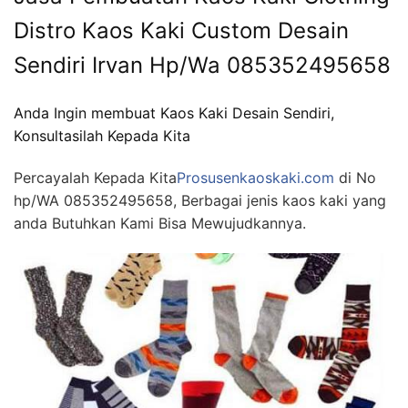
Distro Kaos Kaki Custom Desain
Sendiri Irvan Hp/Wa 085352495658
Anda Ingin membuat Kaos Kaki Desain Sendiri,
Konsultasilah Kepada Kita
Percayalah Kepada Kita
Prosusenkaoskaki.com
di No
hp/WA 085352495658, Berbagai jenis kaos kaki yang
anda Butuhkan Kami Bisa Mewujudkannya.