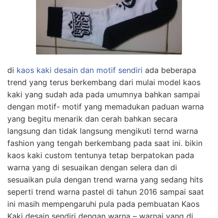
di
kaos kaki desain dan motif sendiri
ada beberapa
trend yang terus berkembang dari mulai model kaos
kaki yang sudah ada pada umumnya bahkan sampai
dengan motif- motif yang memadukan paduan warna
yang begitu menarik dan cerah bahkan secara
langsung dan tidak langsung mengikuti ternd warna
fashion yang tengah berkembang pada saat ini. bikin
kaos kaki custom tentunya tetap berpatokan pada
warna yang di sesuaikan dengan selera dan di
sesuaikan pula dengan trend warna yang sedang hits
seperti trend warna pastel di tahun 2016 sampai saat
ini masih mempengaruhi pula pada pembuatan Kaos
Kaki desain sendiri dengan warna – warnai yang di