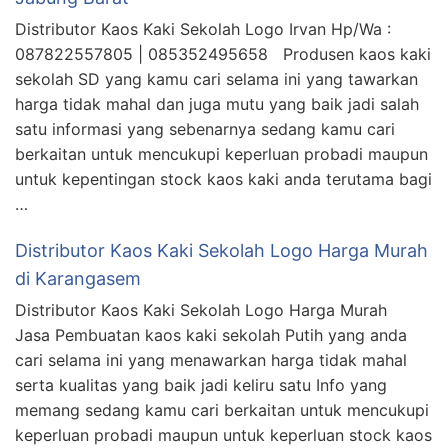
Distributor Kaos Kaki Sekolah Logo Irvan Hp/Wa :
087822557805 | 085352495658 Produsen kaos kaki
sekolah SD yang kamu cari selama ini yang tawarkan
harga tidak mahal dan juga mutu yang baik jadi salah
satu informasi yang sebenarnya sedang kamu cari
berkaitan untuk mencukupi keperluan probadi maupun
untuk kepentingan stock kaos kaki anda terutama bagi
…
Distributor Kaos Kaki Sekolah Logo Harga Murah
di Karangasem
Distributor Kaos Kaki Sekolah Logo Harga Murah
Jasa Pembuatan kaos kaki sekolah Putih yang anda
cari selama ini yang menawarkan harga tidak mahal
serta kualitas yang baik jadi keliru satu Info yang
memang sedang kamu cari berkaitan untuk mencukupi
keperluan probadi maupun untuk keperluan stock kaos