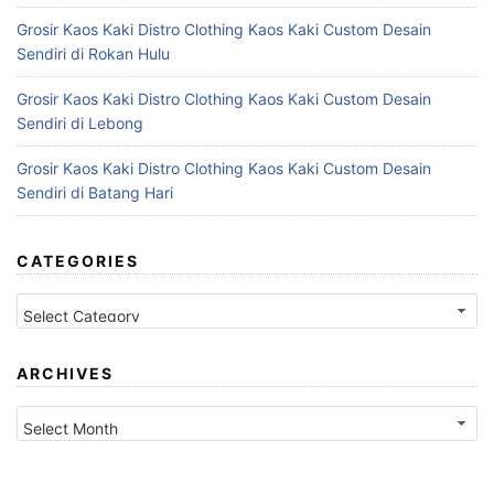
Grosir Kaos Kaki Distro Clothing Kaos Kaki Custom Desain
Sendiri di Rokan Hulu
Grosir Kaos Kaki Distro Clothing Kaos Kaki Custom Desain
Sendiri di Lebong
Grosir Kaos Kaki Distro Clothing Kaos Kaki Custom Desain
Sendiri di Batang Hari
CATEGORIES
Categories
ARCHIVES
Archives