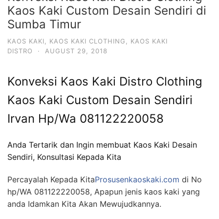
Kaos Kaki Custom Desain Sendiri di
Sumba Timur
KAOS KAKI
,
KAOS KAKI CLOTHING
,
KAOS KAKI
DISTRO
·
AUGUST 29, 2018
Konveksi Kaos Kaki Distro Clothing
Kaos Kaki Custom Desain Sendiri
Irvan Hp/Wa 081122220058
Anda Tertarik dan Ingin membuat Kaos Kaki Desain
Sendiri, Konsultasi Kepada Kita
Percayalah Kepada Kita
Prosusenkaoskaki.com
di No
hp/WA 081122220058, Apapun jenis kaos kaki yang
anda Idamkan Kita Akan Mewujudkannya.