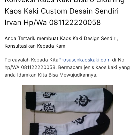
Kaos Kaki Custom Desain Sendiri
Irvan Hp/Wa 081122220058
Anda Tertarik membuat Kaos Kaki Design Sendiri,
Konsultasikan Kepada Kami
Percayalah Kepada Kita
Prosusenkaoskaki.com
di No
hp/WA 081122220058, Bermacam jenis kaos kaki yang
anda Idamkan Kita Bisa Mewujudkannya.