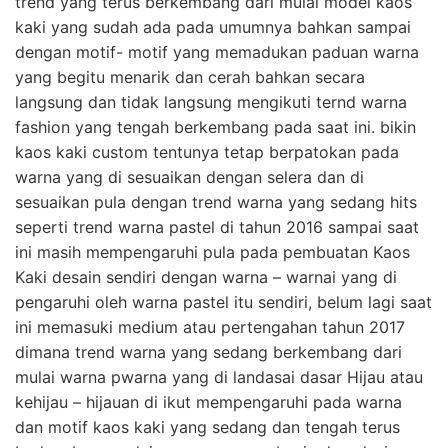
trend yang terus berkembang dari mulai model kaos
kaki yang sudah ada pada umumnya bahkan sampai
dengan motif- motif yang memadukan paduan warna
yang begitu menarik dan cerah bahkan secara
langsung dan tidak langsung mengikuti ternd warna
fashion yang tengah berkembang pada saat ini. bikin
kaos kaki custom tentunya tetap berpatokan pada
warna yang di sesuaikan dengan selera dan di
sesuaikan pula dengan trend warna yang sedang hits
seperti trend warna pastel di tahun 2016 sampai saat
ini masih mempengaruhi pula pada pembuatan Kaos
Kaki desain sendiri dengan warna – warnai yang di
pengaruhi oleh warna pastel itu sendiri, belum lagi saat
ini memasuki medium atau pertengahan tahun 2017
dimana trend warna yang sedang berkembang dari
mulai warna pwarna yang di landasai dasar Hijau atau
kehijau – hijauan di ikut mempengaruhi pada warna
dan motif kaos kaki yang sedang dan tengah terus