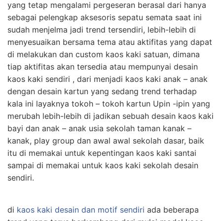
yang tetap mengalami pergeseran berasal dari hanya
sebagai pelengkap aksesoris sepatu semata saat ini
sudah menjelma jadi trend tersendiri, lebih-lebih di
menyesuaikan bersama tema atau aktifitas yang dapat
di melakukan dan custom kaos kaki satuan, dimana
tiap aktifitas akan tersedia atau mempunyai desain
kaos kaki sendiri , dari menjadi kaos kaki anak – anak
dengan desain kartun yang sedang trend terhadap
kala ini layaknya tokoh – tokoh kartun Upin -ipin yang
merubah lebih-lebih di jadikan sebuah desain kaos kaki
bayi dan anak – anak usia sekolah taman kanak –
kanak, play group dan awal awal sekolah dasar, baik
itu di memakai untuk kepentingan kaos kaki santai
sampai di memakai untuk kaos kaki sekolah desain
sendiri.
di
kaos kaki desain dan motif sendiri
ada beberapa