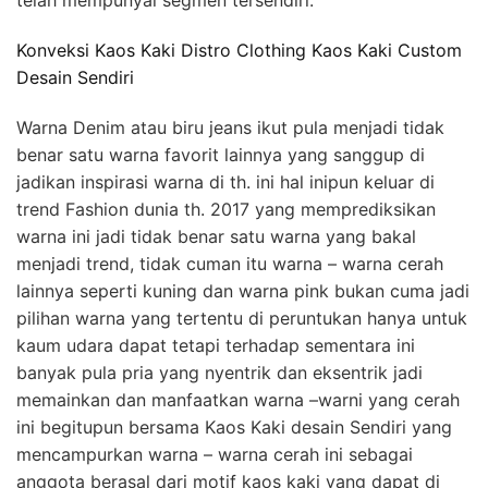
Konveksi Kaos Kaki Distro Clothing Kaos Kaki Custom
Desain Sendiri
Warna Denim atau biru jeans ikut pula menjadi tidak
benar satu warna favorit lainnya yang sanggup di
jadikan inspirasi warna di th. ini hal inipun keluar di
trend Fashion dunia th. 2017 yang memprediksikan
warna ini jadi tidak benar satu warna yang bakal
menjadi trend, tidak cuman itu warna – warna cerah
lainnya seperti kuning dan warna pink bukan cuma jadi
pilihan warna yang tertentu di peruntukan hanya untuk
kaum udara dapat tetapi terhadap sementara ini
banyak pula pria yang nyentrik dan eksentrik jadi
memainkan dan manfaatkan warna –warni yang cerah
ini begitupun bersama Kaos Kaki desain Sendiri yang
mencampurkan warna – warna cerah ini sebagai
anggota berasal dari motif kaos kaki yang dapat di