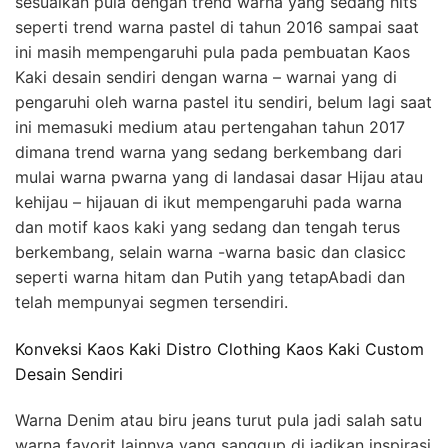
sesuaikan pula dengan trend warna yang sedang hits
seperti trend warna pastel di tahun 2016 sampai saat
ini masih mempengaruhi pula pada pembuatan Kaos
Kaki desain sendiri dengan warna – warnai yang di
pengaruhi oleh warna pastel itu sendiri, belum lagi saat
ini memasuki medium atau pertengahan tahun 2017
dimana trend warna yang sedang berkembang dari
mulai warna pwarna yang di landasai dasar Hijau atau
kehijau – hijauan di ikut mempengaruhi pada warna
dan motif kaos kaki yang sedang dan tengah terus
berkembang, selain warna -warna basic dan clasicc
seperti warna hitam dan Putih yang tetapAbadi dan
telah mempunyai segmen tersendiri.
Konveksi Kaos Kaki Distro Clothing Kaos Kaki Custom
Desain Sendiri
Warna Denim atau biru jeans turut pula jadi salah satu
warna favorit lainnya yang sanggup di jadikan inspirasi