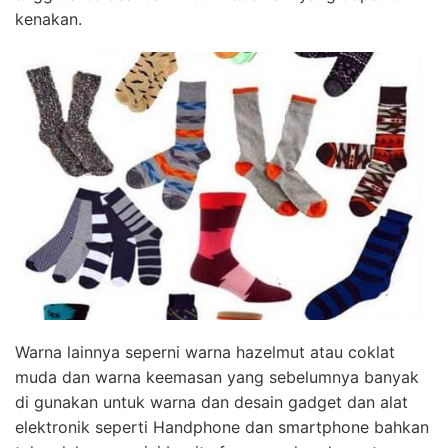
kenakan.
Warna lainnya seperni warna hazelmut atau coklat
muda dan warna keemasan yang sebelumnya banyak
di gunakan untuk warna dan desain gadget dan alat
elektronik seperti Handphone dan smartphone bahkan