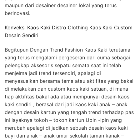
maupun dari desainer desainer lokal yang terus
berinovasi.
Konveksi Kaos Kaki Distro Clothing Kaos Kaki Custom
Desain Sendiri
Begitupun Dengan Trend Fashion Kaos Kaki terutama
yang terus mengalami pergeseran dari cuma sebagai
pelengkap aksesoris sepatu semata saat ini telah
menjelma jadi trend tersendiri, apalagi di
menyesuaikan bersama tema atau aktifitas yang bakal
di melakukan dan custom kaos kaki satuan, di mana
tiap aktifitas bakal ada atau mempunyai desain kaos
kaki sendiri , berasal dari jadi kaos kaki anak – anak
dengan desain kartun yang tengah trend terhadap pas
ini layaknya tokoh – tokoh kartun Upin -ipin yang
merubah apalagi di jadikan sebuah desain kaos kaki
bayi dan anak – anak umur sekolah taman kanak –