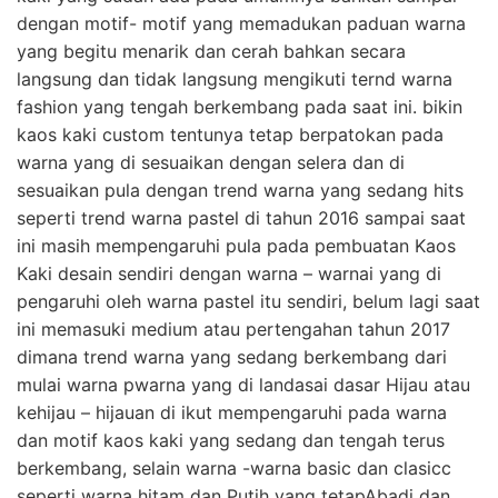
dengan motif- motif yang memadukan paduan warna
yang begitu menarik dan cerah bahkan secara
langsung dan tidak langsung mengikuti ternd warna
fashion yang tengah berkembang pada saat ini. bikin
kaos kaki custom tentunya tetap berpatokan pada
warna yang di sesuaikan dengan selera dan di
sesuaikan pula dengan trend warna yang sedang hits
seperti trend warna pastel di tahun 2016 sampai saat
ini masih mempengaruhi pula pada pembuatan Kaos
Kaki desain sendiri dengan warna – warnai yang di
pengaruhi oleh warna pastel itu sendiri, belum lagi saat
ini memasuki medium atau pertengahan tahun 2017
dimana trend warna yang sedang berkembang dari
mulai warna pwarna yang di landasai dasar Hijau atau
kehijau – hijauan di ikut mempengaruhi pada warna
dan motif kaos kaki yang sedang dan tengah terus
berkembang, selain warna -warna basic dan clasicc
seperti warna hitam dan Putih yang tetapAbadi dan