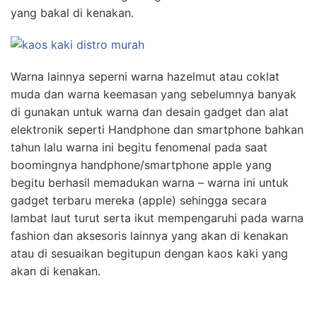
yang bakal di kenakan.
Warna lainnya seperni warna hazelmut atau coklat
muda dan warna keemasan yang sebelumnya banyak
di gunakan untuk warna dan desain gadget dan alat
elektronik seperti Handphone dan smartphone bahkan
tahun lalu warna ini begitu fenomenal pada saat
boomingnya handphone/smartphone apple yang
begitu berhasil memadukan warna – warna ini untuk
gadget terbaru mereka (apple) sehingga secara
lambat laut turut serta ikut mempengaruhi pada warna
fashion dan aksesoris lainnya yang akan di kenakan
atau di sesuaikan begitupun dengan kaos kaki yang
akan di kenakan.