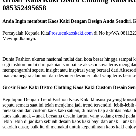
085352495658
Anda Ingin membuat Kaos Kaki Dengan Design Anda Sendiri, K
Percayalah Kepada Kita
Prosusenkaoskaki.com
di No hp/WA 08112222
Mewujudkannya.
Dunia Fashion ukuran nasional mulai dari kota besar hingga sampai ke
segi fashion mulai dari pakaian sampai ke aksesorisnya terus menga
mempengaruhi seperti insight atau inspirasi yang berasal dari Aksesori
mancaranegara ataupun dari desainer desainer lokal yang terus berino
Grosir Kaos Kaki Distro Clothing Kaos Kaki Custom Desain Se
Begitupun Dengan Trend Fashion Kaos Kaki khususnya yang konsiste
sepatu semata saat ini telah menjelma jadi trend tersendiri, lebih-lebi
melakukan dan custom kaos kaki satuan, di mana tiap aktifitas bakal te
kaos kaki anak – anak bersama desain kartun yang sedang trend pada 
lebih-lebih di jadikan sebuah desain kaos kaki bayi dan anak – anak
sekolah dasar, baik itu di memakai untuk kepentingan kaos kaki enjoy