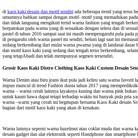
di
kaos kaki desain dan motif sendiri
ada beberapa trend yang terus b
umumnya bahkan sampai dengan motif- motif yang memadukan paduan
dan tidak langsung mengikuti ternd warna fashion yang tengah berkem
berpatokan pada warna yang di sesuaikan dengan selera dan di sesuai
pastel di tahun 2016 sampai saat ini masih mempengaruhi pula pada
di pengaruhi oleh warna pastel itu sendiri, belum lagi saat ini mem
sedang berkembang dari mulai warna pwarna yang di landasai dasar H
dan motif kaos kaki yang sedang dan tengah terus berkembang, selain
yang tetapAbadi dan telah mempunyai segmen tersendiri.
Grosir Kaos Kaki Distro Clothing Kaos Kaki Custom Desain Se
Warna Denim atau biru jeans ikut pula jadi keliru satu warna favorit la
inipun muncul di trend Fashion dunia tahun 2017 yang memprediksikan 
warna – warna cerah lainnya layaknya kuning dan warna pink bukan 
untuk kaum hawa dapat tetapi terhadap waktu ini banyak pula pria y
warna –warni yang cerah ini begitupun bersama Kaos Kaki desain Se
bagian dari motif kaos kaki yang akan di kenakan.
Warna lainnya seperni warna hazelmut atau coklat muda dan warna
desain gadget dan alat elektronik seperti Handphone dan smartphone 