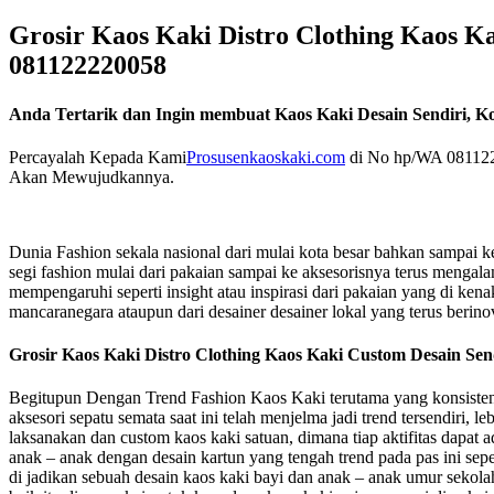
Grosir Kaos Kaki Distro Clothing Kaos K
081122220058
Anda Tertarik dan Ingin membuat Kaos Kaki Desain Sendiri, K
Percayalah Kepada Kami
Prosusenkaoskaki.com
di No hp/WA 081122
Akan Mewujudkannya.
Dunia Fashion sekala nasional dari mulai kota besar bahkan sampai ke
segi fashion mulai dari pakaian sampai ke aksesorisnya terus menga
mempengaruhi seperti insight atau inspirasi dari pakaian yang di kenak
mancaranegara ataupun dari desainer desainer lokal yang terus berino
Grosir Kaos Kaki Distro Clothing Kaos Kaki Custom Desain Se
Begitupun Dengan Trend Fashion Kaos Kaki terutama yang konsisten
aksesori sepatu semata saat ini telah menjelma jadi trend tersendiri, 
laksanakan dan custom kaos kaki satuan, dimana tiap aktifitas dapat a
anak – anak dengan desain kartun yang tengah trend pada pas ini sep
di jadikan sebuah desain kaos kaki bayi dan anak – anak umur sekola