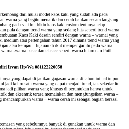
erkembang dari mulai model kaos kaki yang sudah ada pada
 warna yang begitu menarik dan cerah bahkan secara langsung
bang pada saat ini. bikin kaos kaki custom tentunya tetap
kan pula dengan trend warna yang sedang hits seperti trend warna
 pembuatan Kaos Kaki desain sendiri dengan warna – warnai yang
asuki medium atau pertengahan tahun 2017 dimana trend warna yang
ijau atau kehijau – hijauan di ikut mempengaruhi pada warna
 warna -warna basic dan clasicc seperti warna hitam dan Putih
ndiri Irvan Hp/Wa 081122220058
lainnya yang dapat di jadikan gagasan warna di tahun ini hal inipun
 jadi keliru satu warna yang dapat menjadi trend, tak sekedar itu
ma jadi pilihan warna yang khusus di peruntukan hanya untuk
entrik dan eksentrik terasa memainkan dan mengfungsikan warna –
ng mencampurkan warna – warna cerah ini sebagai bagian berasal
 keemasan yang sebelumnya banyak di gunakan untuk warna dan