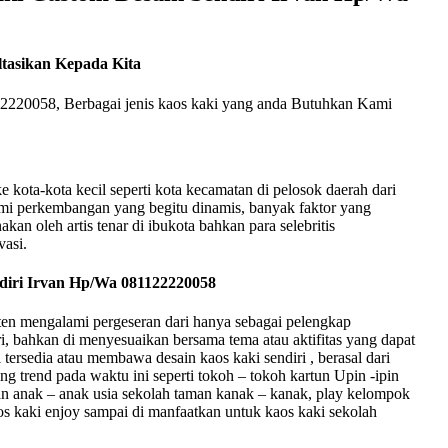
tasikan Kepada Kita
220058, Berbagai jenis kaos kaki yang anda Butuhkan Kami
 kota-kota kecil seperti kota kecamatan di pelosok daerah dari
lami perkembangan yang begitu dinamis, banyak faktor yang
akan oleh artis tenar di ibukota bahkan para selebritis
vasi.
ndiri Irvan Hp/Wa 081122220058
en mengalami pergeseran dari hanya sebagai pelengkap
iri, bahkan di menyesuaikan bersama tema atau aktifitas yang dapat
 tersedia atau membawa desain kaos kaki sendiri , berasal dari
g trend pada waktu ini seperti tokoh – tokoh kartun Upin -ipin
dan anak – anak usia sekolah taman kanak – kanak, play kelompok
os kaki enjoy sampai di manfaatkan untuk kaos kaki sekolah