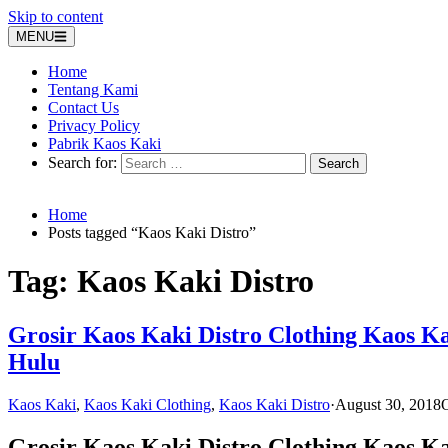
Skip to content
MENU
Home
Tentang Kami
Contact Us
Privacy Policy
Pabrik Kaos Kaki
Search for:
Home
Posts tagged “Kaos Kaki Distro”
Tag:
Kaos Kaki Distro
Grosir Kaos Kaki Distro Clothing Kaos K
Hulu
Kaos Kaki
,
Kaos Kaki Clothing
,
Kaos Kaki Distro
·
August 30, 2018
O
Grosir Kaos Kaki Distro Clothing Kaos K