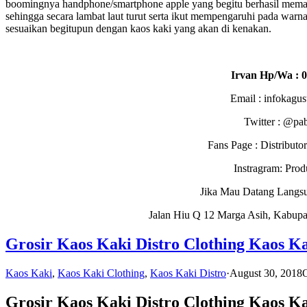
boomingnya handphone/smartphone apple yang begitu berhasil memad
sehingga secara lambat laut turut serta ikut mempengaruhi pada warna
sesuaikan begitupun dengan kaos kaki yang akan di kenakan.
Irvan Hp/Wa : 
Email : infokagu
Twitter : @pa
Fans Page : Distribu
Instragram: Pro
Jika Mau Datang Langs
Jalan Hiu Q 12 Marga Asih, Kabupa
Grosir Kaos Kaki Distro Clothing Kaos Ka
Kaos Kaki
,
Kaos Kaki Clothing
,
Kaos Kaki Distro
·
August 30, 2018
O
Grosir Kaos Kaki Distro Clothing Kaos K