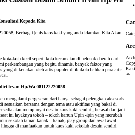
onsultasi Kepada Kita
Cat
0058, Berbagai jenis kaos kaki yang anda Idamkan Kita Akan
Cate
Arc
Arch
 kota-kota kecil seperti kota kecamatan di pelosok daerah dari
Copy
lami perkembangan yang begitu dinamis, banyak faktor yang
Kaki
s yang di kenakan oleh artis populer di ibukota bahkan para artis
vasi.
ndiri Irvan Hp/Wa 081122220058
n mengalami pergeseran dari hanya sebagai pelengkap aksesoris
h di sesuaikan bersama dengan tema atau aktifitas yang bakal di
rsedia atau mempunyai desain kaos kaki sendiri , berasal dari jadi
saat ini layaknya tokoh – tokoh kartun Upin -ipin yang merubah
 umur sekolah taman kanak – kanak, play group dan awal awal
 hingga di manfaatkan untuk kaos kaki sekolah desain sendiri.