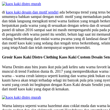
di
kaos kaki desain dan motif sendiri
ada beberapa trend yang terus b
umumnya bahkan sampai dengan motif- motif yang memadukan paduan
dan tidak langsung mengikuti ternd warna fashion yang tengah berkem
berpatokan pada warna yang di sesuaikan dengan selera dan di sesuai
pastel di tahun 2016 sampai saat ini masih mempengaruhi pula pada
di pengaruhi oleh warna pastel itu sendiri, belum lagi saat ini mem
sedang berkembang dari mulai warna pwarna yang di landasai dasar H
dan motif kaos kaki yang sedang dan tengah terus berkembang, selain
yang tetapAbadi dan telah mempunyai segmen tersendiri.
Grosir Kaos Kaki Distro Clothing Kaos Kaki Custom Desain Se
Warna Denim atau biru jeans ikut pula jadi keliru satu warna favorit 
muncul di trend Fashion dunia th. 2017 yang memprediksikan warna ini
warna – warna cerah lainnya seperti kuning dan warna pink bukan cu
kaum hawa akan tetapi terhadap selagi ini banyak pula pria yang ny
warni yang cerah ini begitupun dengan Kaos Kaki desain Sendiri ya
dari motif kaos kaki yang dapat di kenakan.
Warna lainnya seperni warna hazelmut atau coklat muda dan warna