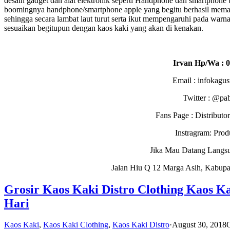
desain gadget dan alat elektronik seperti Handphone dan smartphone 
boomingnya handphone/smartphone apple yang begitu berhasil memad
sehingga secara lambat laut turut serta ikut mempengaruhi pada warna
sesuaikan begitupun dengan kaos kaki yang akan di kenakan.
Irvan Hp/Wa : 
Email : infokagu
Twitter : @pa
Fans Page : Distribu
Instragram: Pro
Jika Mau Datang Langs
Jalan Hiu Q 12 Marga Asih, Kabupa
Grosir Kaos Kaki Distro Clothing Kaos Ka
Hari
Kaos Kaki
,
Kaos Kaki Clothing
,
Kaos Kaki Distro
·
August 30, 2018
O