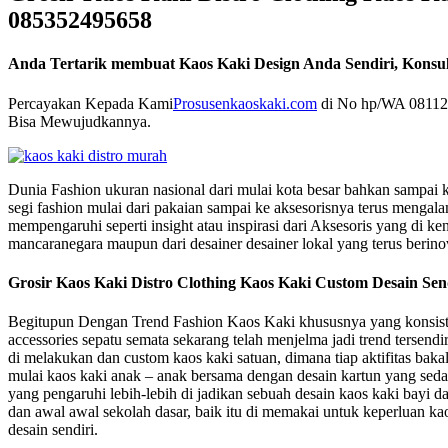
085352495658
Anda Tertarik membuat Kaos Kaki Design Anda Sendiri, Konsul
Percayakan Kepada Kami
Prosusenkaoskaki.com
di No hp/WA 081122
Bisa Mewujudkannya.
Dunia Fashion ukuran nasional dari mulai kota besar bahkan sampai ke
segi fashion mulai dari pakaian sampai ke aksesorisnya terus menga
mempengaruhi seperti insight atau inspirasi dari Aksesoris yang di ken
mancaranegara maupun dari desainer desainer lokal yang terus berino
Grosir Kaos Kaki Distro Clothing Kaos Kaki Custom Desain Se
Begitupun Dengan Trend Fashion Kaos Kaki khususnya yang konsist
accessories sepatu semata sekarang telah menjelma jadi trend tersend
di melakukan dan custom kaos kaki satuan, dimana tiap aktifitas bakal
mulai kaos kaki anak – anak bersama dengan desain kartun yang sedan
yang pengaruhi lebih-lebih di jadikan sebuah desain kaos kaki bayi 
dan awal awal sekolah dasar, baik itu di memakai untuk keperluan ka
desain sendiri.