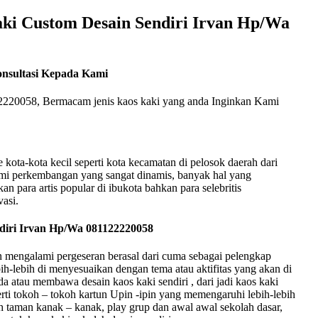
aki Custom Desain Sendiri Irvan Hp/Wa
onsultasi Kepada Kami
220058, Bermacam jenis kaos kaki yang anda Inginkan Kami
 kota-kota kecil seperti kota kecamatan di pelosok daerah dari
lami perkembangan yang sangat dinamis, banyak hal yang
an para artis popular di ibukota bahkan para selebritis
vasi.
ndiri Irvan Hp/Wa 081122220058
 mengalami pergeseran berasal dari cuma sebagai pelengkap
lebih-lebih di menyesuaikan dengan tema atau aktifitas yang akan di
da atau membawa desain kaos kaki sendiri , dari jadi kaos kaki
erti tokoh – tokoh kartun Upin -ipin yang memengaruhi lebih-lebih
h taman kanak – kanak, play grup dan awal awal sekolah dasar,