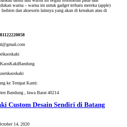
bahkan tahun lalu warna ini begitu fenomenal pada saat
ukan warna – warna ini untuk gadget terbaru mereka (apple)
 fashion dan aksesoris lainnya yang akan di kenakan atau di
081122220058
sti@gmail.com
brikaoskaki
torKaosKakiBandung
dusenkaoskaki
ung ke Tempat Kami:
ten Bandung , Jawa Barat 40214
ki Custom Desain Sendiri di Batang
ctober 14, 2020