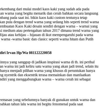
erkembang dari mulai model kaos kaki yang sudah ada pada
 warna yang begitu menarik dan cerah bahkan secara langsung
bang pada saat ini. bikin kaos kaki custom tentunya tetap
kan pula dengan trend warna yang sedang hits seperti trend warna
 pembuatan Kaos Kaki desain sendiri dengan warna – warnai yang
asuki medium atau pertengahan tahun 2017 dimana trend warna yang
ijau atau kehijau – hijauan di ikut mempengaruhi pada warna
 warna -warna basic dan clasicc seperti warna hitam dan Putih
ndiri Irvan Hp/Wa 081122220058
innya yang sanggup di jadikan inspirasi warna di th. ini perihal
warna ini jadi keliru satu warna yang akan jadi trend, selain itu
hanya menjadi pilihan warna yang khusus di peruntukan hanya
ang nyentrik dan eksentrik terasa memainkan dan manfaatkan
ndiri yang menggabungkan warna – warna cerah ini sebagai
 keemasan yang sebelumnya banyak di gunakan untuk warna dan
bahkan tahun lalu warna ini begitu fenomenal pada saat