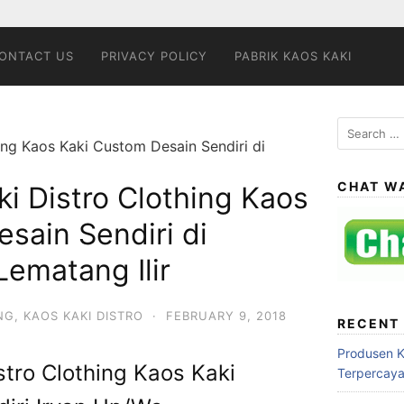
ONTACT US
PRIVACY POLICY
PABRIK KAOS KAKI
Search
ing Kaos Kaki Custom Desain Sendiri di
for:
CHAT W
i Distro Clothing Kaos
sain Sendiri di
ematang Ilir
NG
,
KAOS KAKI DISTRO
·
FEBRUARY 9, 2018
RECENT
Produsen 
tro Clothing Kaos Kaki
Terpercay