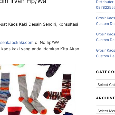
iri Irvan Hp/Wa
Distributo
08782255
Grosir Kaos
Custom Des
uat Kaos Kaki Desain Sendiri, Konsultasi
Grosir Kaos
Custom Des
usenkaoskaki.com
di No hp/WA
kaos kaki yang anda Idamkan Kita Akan
Grosir Kaos
Custom Des
CATEGO
Categories
ARCHIV
Archives