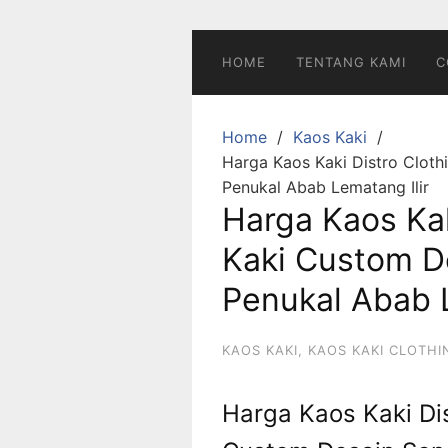
Skip
to
content
HOME
TENTANG KAMI
C
Home
Kaos Kaki
Harga Kaos Kaki Distro Cloth
Penukal Abab Lematang Ilir
Harga Kaos Kak
Kaki Custom De
Penukal Abab L
KAOS KAKI
,
KAOS KAKI CLOTHI
Harga Kaos Kaki Dis