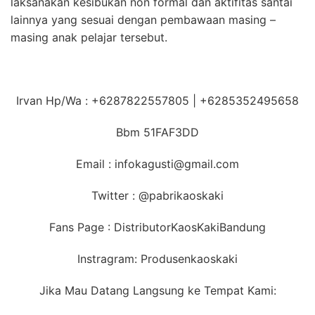
laksanakan kesibukan non formal dan aktifitas santai
lainnya yang sesuai dengan pembawaan masing –
masing anak pelajar tersebut.
Irvan Hp/Wa : +6287822557805 | +6285352495658
Bbm 51FAF3DD
Email : infokagusti@gmail.com
Twitter : @pabrikaoskaki
Fans Page : DistributorKaosKakiBandung
Instragram: Produsenkaoskaki
Jika Mau Datang Langsung ke Tempat Kami: