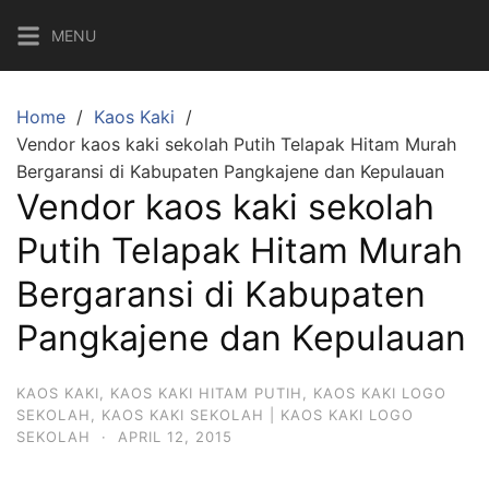
Skip
MENU
to
content
Home
Kaos Kaki
Vendor kaos kaki sekolah Putih Telapak Hitam Murah
Bergaransi di Kabupaten Pangkajene dan Kepulauan
Vendor kaos kaki sekolah
Putih Telapak Hitam Murah
Bergaransi di Kabupaten
Pangkajene dan Kepulauan
KAOS KAKI
,
KAOS KAKI HITAM PUTIH
,
KAOS KAKI LOGO
SEKOLAH
,
KAOS KAKI SEKOLAH | KAOS KAKI LOGO
SEKOLAH
·
APRIL 12, 2015