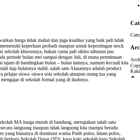
Cat
Cate
arkan harga tidak mahal dan juga kualitas yang baik jadi tidak
uk memenuhi keperluan probadi maupun untuk kepentingan stock
Arc
ki sekolah khususnya, bukan cuma jadi siklus tahunan pas
da periode bulan mei sampai dengan Juli, di mana permintaan
Arch
tajam di bandingkan bulan – bulan lainnya, namum kecuali kita
Copy
ah tiap bulannya stabil, salah satu Alasannya adalah product
Kaki
 pelajar siswa -siswa usia sekolah ataupun orang tua yang
mengajar di sekolah formal yang di ikutinya.
sekolah MA harga murah di bandung, merupakan salah satu
ga secara langsung maupun tidak langsung kita mampu beradu
um yang biasanya di dominasi warna Putih polos, hitam polos,
ah berlogo Sekolah Dasar (SD), kaos kaki sekolah logo Sekolah