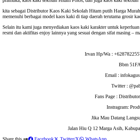
pramuka, kaos kaki sekolah Hitam Polos, dan juga kaos kaki sekolah 
kita sebagai Distributor Kaos Kaki Sekolah Hitam putih Harga Murah
memenuhi berbagai model kaos kaki di tiap daerah terutama grosir ka
Selain itu kami juga menyediakan kaos kaki karakter untuk keperluan
resmi dan aktifitas enjoy lainnya yang sesuai dengan sifat masing – ma
Irvan Hp/Wa : +628782255
Bbm 51F
Email : infokagu
Twitter : @pa
Fans Page : Distribu
Instragram: Pro
Jika Mau Datang Langs
Jalan Hiu Q 12 Marga Asih, Kabupa
Share this
Facebook
Twitter/X
WhatsApp