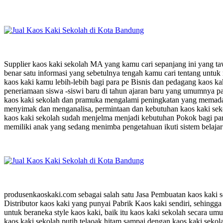
Supplier kaos kaki sekolah MA yang kamu cari sepanjang ini yang taw
benar satu informasi yang sebetulnya tengah kamu cari tentang unt
kaos kaki kamu lebih-lebih bagi para pe Bisnis dan pedagang kaos ka
peneriamaan siswa -siswi baru di tahun ajaran baru yang umumnya pa
kaos kaki sekolah dan pramuka mengalami peningkatan yang memadai 
menyimak dan menganalisa, permintaan dan kebutuhan kaos kaki sekol
kaos kaki sekolah sudah menjelma menjadi kebutuhan Pokok bagi para
memiliki anak yang sedang menimba pengetahuan ikuti sistem belajar 
produsenkaoskaki.com sebagai salah satu Jasa Pembuatan kaos kaki 
Distributor kaos kaki yang punyai Pabrik Kaos kaki sendiri, sehing
untuk beraneka style kaos kaki, baik itu kaos kaki sekolah secara um
kaos kaki sekolah putih telaoak hitam sampai dengan kaos kaki sekol