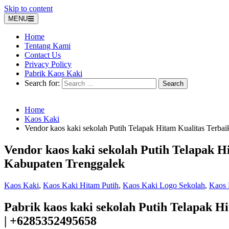
Skip to content
MENU
Home
Tentang Kami
Contact Us
Privacy Policy
Pabrik Kaos Kaki
Search for:
Home
Kaos Kaki
Vendor kaos kaki sekolah Putih Telapak Hitam Kualitas Terbai
Vendor kaos kaki sekolah Putih Telapak H
Kabupaten Trenggalek
Kaos Kaki
,
Kaos Kaki Hitam Putih
,
Kaos Kaki Logo Sekolah
,
Kaos 
Pabrik kaos kaki sekolah Putih Telapak 
| +6285352495658