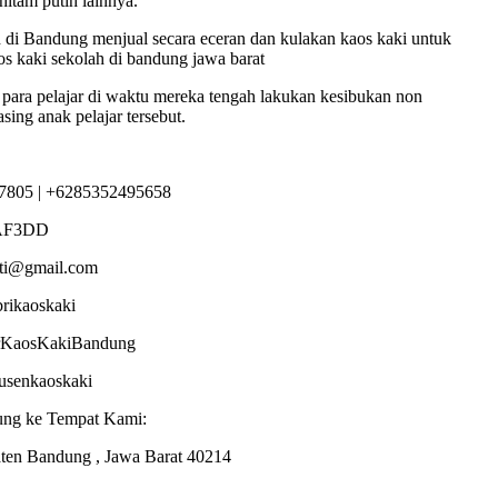
hitam putih lainnya.
 di Bandung menjual secara eceran dan kulakan kaos kaki untuk
os kaki sekolah di bandung jawa barat
 para pelajar di waktu mereka tengah lakukan kesibukan non
sing anak pelajar tersebut.
7805 | +6285352495658
AF3DD
sti@gmail.com
brikaoskaki
torKaosKakiBandung
dusenkaoskaki
ung ke Tempat Kami:
ten Bandung , Jawa Barat 40214