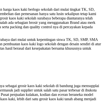
arga kaos kaki berlogo sekolah dari mulai tingkat TK, SD,
pembelian dan pemesanan hanya satu lusin sekalipun tetap kami
 grosir kaos kaki sekolah surabaya beberapa diantaranya telah
n, malah ada sebagian brosir yang menggunakan Brand atau merk
 serta packing dan quality control nya di percayakan kepada
 surabaya dari mulai untuk kepentingan siswa TK, SD, SMP, SMA
pembuatan kaos kaki logo sekolah dengan desain sendiri di atur
itas hasil berasal dari kesepakatan bersama khususnya untuk
 sebagai grosir kaos kaki sekolah di bandung juga mensupplai
termasuk jadi supplier untuk salah satu pasar terbesar di ibukota
 Pusat penjualan kulakan, kodian dan eceran beraneka model
kaos kaki, lebih dari satu grosir kaos kaki tanah abang menjadi