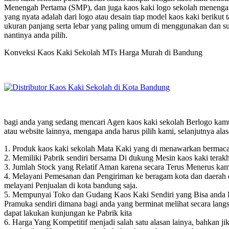
Menengah Pertama (SMP), dan juga kaos kaki logo sekolah menengah
yang nyata adalah dari logo atau desain tiap model kaos kaki berikut 
ukuran panjang serta lebar yang paling umum di menggunakan dan sud
nantinya anda pilih.
Konveksi Kaos Kaki Sekolah MTs Harga Murah di Bandung
bagi anda yang sedang mencari Agen kaos kaki sekolah Berlogo kamu 
atau website lainnya, mengapa anda harus pilih kami, selanjutnya ala
1. Produk kaos kaki sekolah Mata Kaki yang di menawarkan bermacam 
2. Memiliki Pabrik sendiri bersama Di dukung Mesin kaos kaki terakhi
3. Jumlah Stock yang Relatif Aman karena secara Terus Menerus kami 
4. Melayani Pemesanan dan Pengiriman ke beragam kota dan daerah di
melayani Penjualan di kota bandung saja.
5. Mempunyai Toko dan Gudang Kaos Kaki Sendiri yang Bisa anda Ku
Pramuka sendiri dimana bagi anda yang berminat melihat secara la
dapat lakukan kunjungan ke Pabrik kita
6. Harga Yang Kompetitif menjadi salah satu alasan lainya, bahkan ji