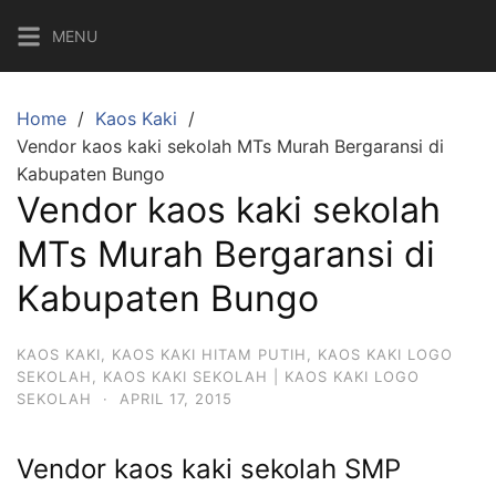
Skip
MENU
to
content
Home
Kaos Kaki
Vendor kaos kaki sekolah MTs Murah Bergaransi di
Kabupaten Bungo
Vendor kaos kaki sekolah
MTs Murah Bergaransi di
Kabupaten Bungo
KAOS KAKI
,
KAOS KAKI HITAM PUTIH
,
KAOS KAKI LOGO
SEKOLAH
,
KAOS KAKI SEKOLAH | KAOS KAKI LOGO
SEKOLAH
·
APRIL 17, 2015
Vendor kaos kaki sekolah SMP