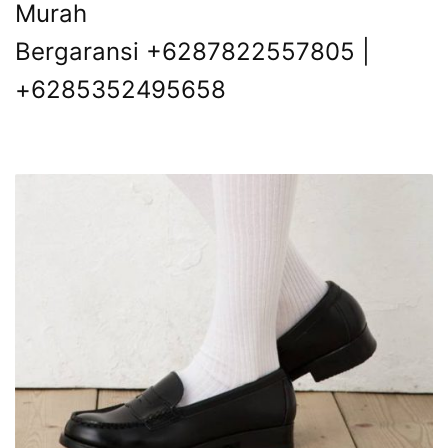
Murah
Bergaransi +6287822557805 |
+6285352495658