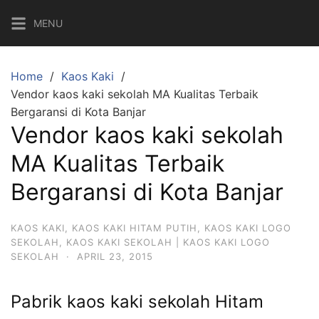
Skip
MENU
to
content
Home
Kaos Kaki
Vendor kaos kaki sekolah MA Kualitas Terbaik
Bergaransi di Kota Banjar
Vendor kaos kaki sekolah
MA Kualitas Terbaik
Bergaransi di Kota Banjar
KAOS KAKI
,
KAOS KAKI HITAM PUTIH
,
KAOS KAKI LOGO
SEKOLAH
,
KAOS KAKI SEKOLAH | KAOS KAKI LOGO
SEKOLAH
·
APRIL 23, 2015
Pabrik kaos kaki sekolah Hitam