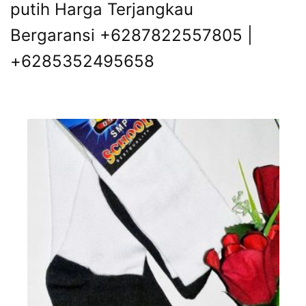
putih Harga Terjangkau
Bergaransi +6287822557805 |
+6285352495658