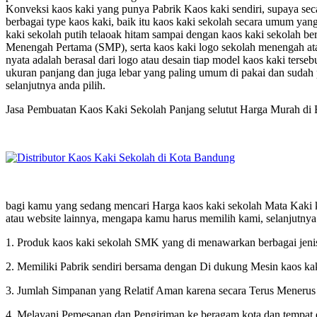
Konveksi kaos kaki yang punya Pabrik Kaos kaki sendiri, supaya se
berbagai type kaos kaki, baik itu kaos kaki sekolah secara umum yan
kaki sekolah putih telaoak hitam sampai dengan kaos kaki sekolah be
Menengah Pertama (SMP), serta kaos kaki logo sekolah menengah at
nyata adalah berasal dari logo atau desain tiap model kaos kaki terseb
ukuran panjang dan juga lebar yang paling umum di pakai dan sudah p
selanjutnya anda pilih.
Jasa Pembuatan Kaos Kaki Sekolah Panjang selutut Harga Murah di
bagi kamu yang sedang mencari Harga kaos kaki sekolah Mata Kaki k
atau website lainnya, mengapa kamu harus memilih kami, selanjutnya
1. Produk kaos kaki sekolah SMK yang di menawarkan berbagai jenis,
2. Memiliki Pabrik sendiri bersama dengan Di dukung Mesin kaos kak
3. Jumlah Simpanan yang Relatif Aman karena secara Terus Menerus 
4. Melayani Pemesanan dan Pengiriman ke beragam kota dan tempat di