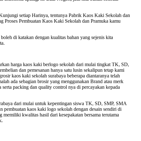
unjungi setiap Harinya, tentunya Pabrik Kaos Kaki Sekolah dan
sung Proses Pembuatan Kaos Kaki Sekolah dan Pramuka kamu
u boleh di katakan dengan kualitas bahan yang sejenis kita
ta.
an harga kaos kaki berlogo sekolah dari mulai tingkat TK, SD,
pembelian dan pemesanan hanya satu lusin sekalipun tetap kami
 grosir kaos kaki sekolah surabaya beberapa diantaranya telah
n, malah ada sebagian brosir yang menggunakan Brand atau merk
 serta packing dan quality control nya di percayakan kepada
 surabaya dari mulai untuk kepentingan siswa TK, SD, SMP, SMA
 pembuatan kaos kaki logo sekolah dengan desain sendiri di
 memiliki kwalitas hasil dari kesepakatan bersama terutama
k.