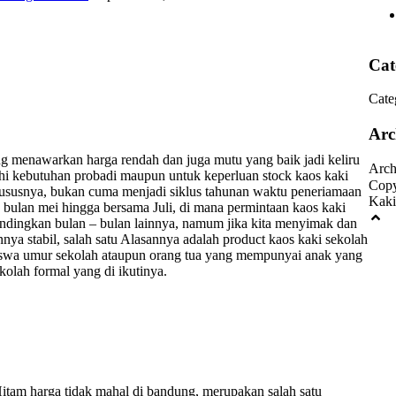
Cat
Cate
Arc
ng menawarkan harga rendah dan juga mutu yang baik jadi keliru
Arch
hi kebutuhan probadi maupun untuk keperluan stock kaos kaki
Copy
khususnya, bukan cuma menjadi siklus tahunan waktu peneriamaan
Kaki
e bulan mei hingga bersama Juli, di mana permintaan kaos kaki
ndingkan bulan – bulan lainnya, namum jika kita menyimak dan
ya stabil, salah satu Alasannya adalah product kaos kaki sekolah
siswa umur sekolah ataupun orang tua yang mempunyai anak yang
olah formal yang di ikutinya.
itam harga tidak mahal di bandung, merupakan salah satu