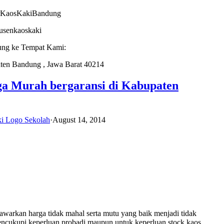
torKaosKakiBandung
dusenkaoskaki
ung ke Tempat Kami:
ten Bandung , Jawa Barat 40214
ga Murah bergaransi di Kabupaten
ki Logo Sekolah
·
August 14, 2014
warkan harga tidak mahal serta mutu yang baik menjadi tidak
encukupi keperluan probadi maupun untuk keperluan stock kaos