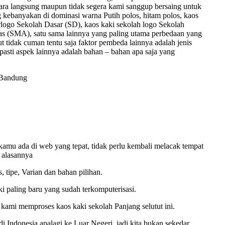
cara langsung maupun tidak segera kami sanggup bersaing untuk
g kebanyakan di dominasi warna Putih polos, hitam polos, kaos
rlogo Sekolah Dasar (SD), kaos kaki sekolah logo Sekolah
as (SMA), satu sama lainnya yang paling utama perbedaan yang
ut tidak cuman tentu saja faktor pembeda lainnya adalah jenis
asti aspek lainnya adalah bahan – bahan apa saja yang
 Bandung
amu ada di web yang tepat, tidak perlu kembali melacak tempat
 alasannya
 tipe, Varian dan bahan pilihan.
i paling baru yang sudah terkomputerisasi.
kami memproses kaos kaki sekolah Panjang selutut ini.
 Indonesia apalagi ke Luar Negeri, jadi kita bukan sekedar