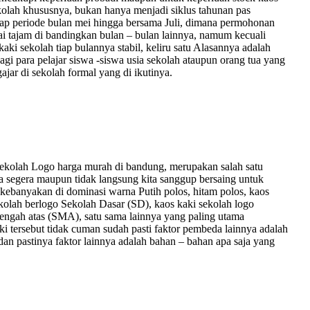
kolah khususnya, bukan hanya menjadi siklus tahunan pas
adap periode bulan mei hingga bersama Juli, dimana permohonan
 tajam di bandingkan bulan – bulan lainnya, namum kecuali
i sekolah tiap bulannya stabil, keliru satu Alasannya adalah
gi para pelajar siswa -siswa usia sekolah ataupun orang tua yang
jar di sekolah formal yang di ikutinya.
sekolah Logo harga murah di bandung, merupakan salah satu
ra segera maupun tidak langsung kita sanggup bersaing untuk
g kebanyakan di dominasi warna Putih polos, hitam polos, kaos
kolah berlogo Sekolah Dasar (SD), kaos kaki sekolah logo
engah atas (SMA), satu sama lainnya yang paling utama
ki tersebut tidak cuman sudah pasti faktor pembeda lainnya adalah
an pastinya faktor lainnya adalah bahan – bahan apa saja yang