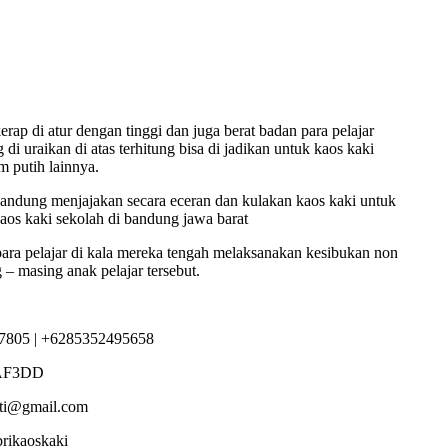
ap di atur dengan tinggi dan juga berat badan para pelajar
i uraikan di atas terhitung bisa di jadikan untuk kaos kaki
m putih lainnya.
ndung menjajakan secara eceran dan kulakan kaos kaki untuk
kaos kaki sekolah di bandung jawa barat
 para pelajar di kala mereka tengah melaksanakan kesibukan non
 – masing anak pelajar tersebut.
7805 | +6285352495658
AF3DD
sti@gmail.com
brikaoskaki