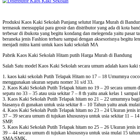
Produksi Kaos Kaki Sekolah Panjang selutut Harga Murah di Bandung
termasuk mensupplai para grosir dan distributor yang ada di kota ban
terbesar di ibukota yang begitu kondang dan melegenda yaitu pasar t
beraneka jenis Fashion terbaru sampai dengan aksesorisnya begitu len
menjadi mitra kami untuk kaos kaki sekolah MA
Pabrik Kaos Kaki Sekolah Hitam putih Harga Murah di Bandung
Salah Satu model Kaos Kaki Sekolah secara umum adalah kaos kaki se
1. kaos kaki sekolah Putih Telapak Hitam no 17 – 18 Umumnya cocok
menggunakan ukuran sepatu nomer 31 s/d 33.
2. Kaos Kaki Sekolah Putih Telapak hitam no 19 – 20 secara umum di 
sepatu no 33 – 35 atau usia sekitar 7 – 8 th yaitu anak kelas 1 sampai
3. Kaos Kaki Sekolah Putih Telapak hitam no 21 – 22 umumnya bagi p
biasanya di gunakan untuk usia sekitar 8 – 10 Tahun yaitu anak mulai
4. Kaos Kaki Sekolah Putih Telapak hitam no 23 – 24 Ukuran jenis in
37 – 39 secara umum di tujukan khususnya untuk usia sekitar 11 – 1
SMP.
5. Kaos Kaki Sekolah Putih Telapak hitam no 25 – 26 Ukuran jenis in
39 – 44 secara umum di tujukan khususnya untuk usia mulai 15 tahun
SMA/SMK.