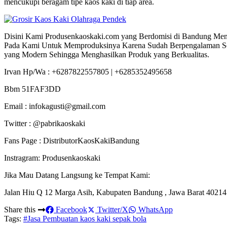
mencukupi beragam tipe kaos kaki di tiap area.
Disini Kami Produsenkaoskaki.com yang Berdomisi di Bandung Men
Pada Kami Untuk Memproduksinya Karena Sudah Berpengalaman S
yang Modern Sehingga Menghasilkan Produk yang Berkualitas.
Irvan Hp/Wa : +6287822557805 | +6285352495658
Bbm 51FAF3DD
Email : infokagusti@gmail.com
Twitter : @pabrikaoskaki
Fans Page : DistributorKaosKakiBandung
Instragram: Produsenkaoskaki
Jika Mau Datang Langsung ke Tempat Kami:
Jalan Hiu Q 12 Marga Asih, Kabupaten Bandung , Jawa Barat 40214
Share this
Facebook
Twitter/X
WhatsApp
Tags:
#Jasa Pembuatan kaos kaki sepak bola