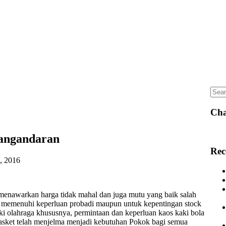
Sear
for:
Cha
Pangandaran
Rec
, 2016
 menawarkan harga tidak mahal dan juga mutu yang baik salah
tuk memenuhi keperluan probadi maupun untuk kepentingan stock
i olahraga khususnya, permintaan dan keperluan kaos kaki bola
 Basket telah menjelma menjadi kebutuhan Pokok bagi semua