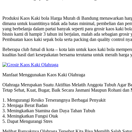
Produksi Kaos Kaki bola Harga Murah di Bandung menawarkan harga 
dimana untuk kuantitinya tidak ada batas minimal, pembelian dan peme
yang berbelanja dalam partai banyak seperti para grosir kaos kaki bol
bisnis kami di hampir 3 tahun ini berjalan, malah ada sebagian gros
Pembuatan kaos kaki sepak bola serta packing dan quality control ny
Beberapa club futsal di kota – kota lain untuk kaos kaki bola mem
kualitas hasil dari kesepakatan bersama terutama untuk meraih harga
Manfaat Menggunakan Kaos Kaki Olahraga
Olahraga Merupakan Suatu Aktifitas Melatih Anggota Tubuh Agar B
Tetap Sehat, Kuat, Bugar, Baik Secara Jasmani Maupun Rohani dan
1. Mengurangi Resiko Terserangnya Berbagai Penyakit
2. Menjaga Berat Badan
3. Meningkatkan Stamina dan Daya Tahan Tubuh
4. Meningkatkan Fungsi Otak
5. Dapat Mengurangi Stres
Melihat Banyaknya Olahraga Tersebut Kita Bisa Memilih Salah Sat