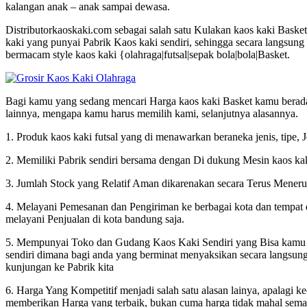
kalangan anak – anak sampai dewasa.
Distributorkaoskaki.com sebagai salah satu Kulakan kaos kaki Basket
kaki yang punyai Pabrik Kaos kaki sendiri, sehingga secara langsun
bermacam style kaos kaki {olahraga|futsal|sepak bola|bola|Basket.
Bagi kamu yang sedang mencari Harga kaos kaki Basket kamu berada d
lainnya, mengapa kamu harus memilih kami, selanjutnya alasannya.
1. Produk kaos kaki futsal yang di menawarkan beraneka jenis, tipe, J
2. Memiliki Pabrik sendiri bersama dengan Di dukung Mesin kaos kak
3. Jumlah Stock yang Relatif Aman dikarenakan secara Terus Menerus
4. Melayani Pemesanan dan Pengiriman ke berbagai kota dan tempat di
melayani Penjualan di kota bandung saja.
5. Mempunyai Toko dan Gudang Kaos Kaki Sendiri yang Bisa kamu K
sendiri dimana bagi anda yang berminat menyaksikan secara langsu
kunjungan ke Pabrik kita
6. Harga Yang Kompetitif menjadi salah satu alasan lainya, apalagi k
memberikan Harga yang terbaik, bukan cuma harga tidak mahal sema