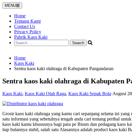
Skip
MENU
to
content
Home
Tentang Kami
Contact Us
Privacy Policy
Pabrik Kaos Kaki
Search
for:
Home
Kaos Kaki
Sentra kaos kaki olahraga di Kabupaten Pangandaran
Sentra kaos kaki olahraga di Kabupaten 
Kaos Kaki
,
Kaos Kaki Olah Raga
,
Kaos Kaki Sepak Bola
·
August 28
Grosir kaos kaki olahraga yang kamu cari sepanjang selama ini yang
satu informasi yang sebetulnya tengah anda cari tentang perihal un
kaos kaki kamu khususnya bagi para pe Bisnis dan pedagang kaos kak
tiap bulannya stabil, salah satu Alasannya adalah product kaos kaki