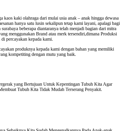
kaos kaki olahraga dari mulai usia anak – anak hingga dewasa
sanan hanya satu lusin sekalipun tetap kami layani, apalagi bagi
a surabaya beberapa diantaranya telah menjadi bagian dari mitra
ir yang menggunakan Brand atau merk tersendiri,dimana Produksi
a di percayakan kepada kami.
percayakan produknya kepada kami dengan bahan yang memiliki
 yang kompetiting dengan mutu yang baik.
ergerak yang Bertujuan Untuk Kepentingan Tubuh Kita Agar
 Membuat Tubuh Kita Tidak Mudah Terserang Penyakit.
unya Sebaiknya Kita Sudah Mengenalkannya Pada Anak-anak