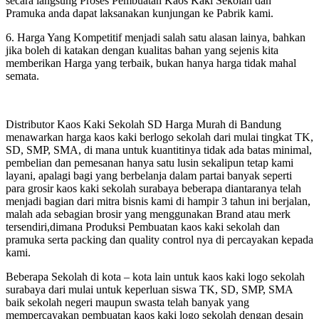
secara langsung Proses Pembuatan Kaos Kaki Sekolah dan
Pramuka anda dapat laksanakan kunjungan ke Pabrik kami.
6. Harga Yang Kompetitif menjadi salah satu alasan lainya, bahkan
jika boleh di katakan dengan kualitas bahan yang sejenis kita
memberikan Harga yang terbaik, bukan hanya harga tidak mahal
semata.
Distributor Kaos Kaki Sekolah SD Harga Murah di Bandung
menawarkan harga kaos kaki berlogo sekolah dari mulai tingkat TK,
SD, SMP, SMA, di mana untuk kuantitinya tidak ada batas minimal,
pembelian dan pemesanan hanya satu lusin sekalipun tetap kami
layani, apalagi bagi yang berbelanja dalam partai banyak seperti
para grosir kaos kaki sekolah surabaya beberapa diantaranya telah
menjadi bagian dari mitra bisnis kami di hampir 3 tahun ini berjalan,
malah ada sebagian brosir yang menggunakan Brand atau merk
tersendiri,dimana Produksi Pembuatan kaos kaki sekolah dan
pramuka serta packing dan quality control nya di percayakan kepada
kami.
Beberapa Sekolah di kota – kota lain untuk kaos kaki logo sekolah
surabaya dari mulai untuk keperluan siswa TK, SD, SMP, SMA
baik sekolah negeri maupun swasta telah banyak yang
mempercayakan pembuatan kaos kaki logo sekolah dengan desain