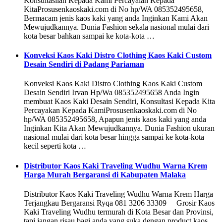
Konsultasilah Kepada Kami Percayalah Kepada
KitaProsusenkaoskaki.com di No hp/WA 085352495658,
Bermacam jenis kaos kaki yang anda Inginkan Kami Akan
Mewujudkannya. Dunia Fashion sekala nasional mulai dari
kota besar bahkan sampai ke kota-kota …
Konveksi Kaos Kaki Distro Clothing Kaos Kaki Custom
Desain Sendiri di Padang Pariaman
Konveksi Kaos Kaki Distro Clothing Kaos Kaki Custom
Desain Sendiri Irvan Hp/Wa 085352495658 Anda Ingin
membuat Kaos Kaki Desain Sendiri, Konsultasi Kepada Kita
Percayakan Kepada KamiProsusenkaoskaki.com di No
hp/WA 085352495658, Apapun jenis kaos kaki yang anda
Inginkan Kita Akan Mewujudkannya. Dunia Fashion ukuran
nasional mulai dari kota besar hingga sampai ke kota-kota
kecil seperti kota …
Distributor Kaos Kaki Traveling Wudhu Warna Krem
Harga Murah Bergaransi di Kabupaten Malaka
Distributor Kaos Kaki Traveling Wudhu Warna Krem Harga
Terjangkau Bergaransi Ryqa 081 3206 33309 Grosir Kaos
Kaki Traveling Wudhu termurah di Kota Besar dan Provinsi,
tapi jangan risau bagi anda yang suka dengan product kaos