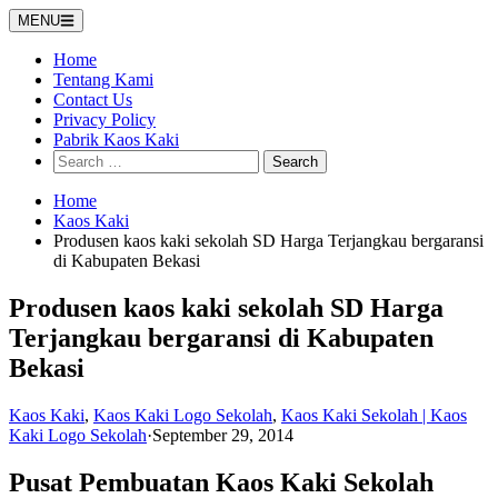
Skip
MENU
to
content
Home
Tentang Kami
Contact Us
Privacy Policy
Pabrik Kaos Kaki
Search
for:
Home
Kaos Kaki
Produsen kaos kaki sekolah SD Harga Terjangkau bergaransi
di Kabupaten Bekasi
Produsen kaos kaki sekolah SD Harga
Terjangkau bergaransi di Kabupaten
Bekasi
Kaos Kaki
,
Kaos Kaki Logo Sekolah
,
Kaos Kaki Sekolah | Kaos
Kaki Logo Sekolah
·
September 29, 2014
Pusat Pembuatan Kaos Kaki Sekolah