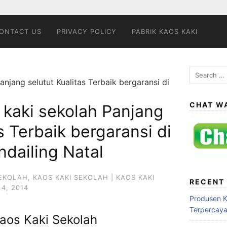
ONTACT US
PRIVACY POLICY
PABRIK KAOS KAKI
Search
njang selutut Kualitas Terbaik bergaransi di
for:
CHAT W
 kaki sekolah Panjang
s Terbaik bergaransi di
dailing Natal
SEKOLAH
,
KAOS KAKI SEKOLAH | KAOS KAKI
RECENT
4, 2014
Produsen 
Terpercay
aos Kaki Sekolah