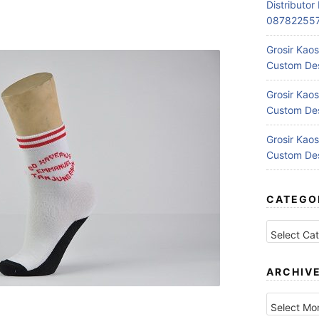
Distributo
08782255
Grosir Kaos
Custom Des
Grosir Kaos
Custom Des
Grosir Kaos
Custom Des
CATEGO
Categories
ARCHIV
Archives