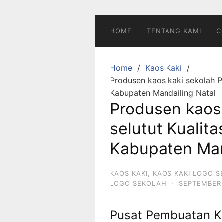
Skip
to
content
HOME
TENTANG KAMI
C
Home
Kaos Kaki
Produsen kaos kaki sekolah Pa
Kabupaten Mandailing Natal
Produsen kaos
selutut Kualita
Kabupaten Man
KAOS KAKI
,
KAOS KAKI LOGO 
LOGO SEKOLAH
·
SEPTEMBER 
Pusat Pembuatan K