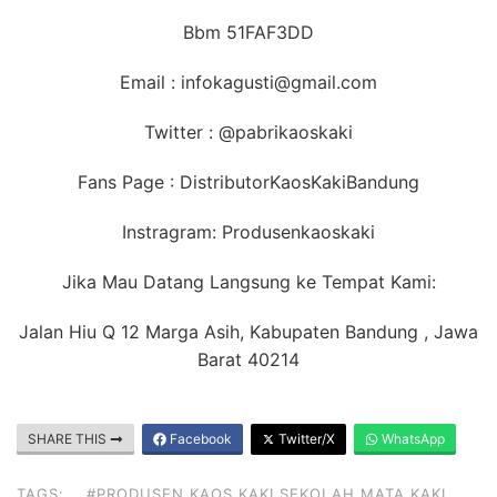
Bbm 51FAF3DD
Email : infokagusti@gmail.com
Twitter : @pabrikaoskaki
Fans Page : DistributorKaosKakiBandung
Instragram: Produsenkaoskaki
Jika Mau Datang Langsung ke Tempat Kami:
Jalan Hiu Q 12 Marga Asih, Kabupaten Bandung , Jawa
Barat 40214
SHARE THIS
Facebook
Twitter/X
WhatsApp
TAGS:
#PRODUSEN KAOS KAKI SEKOLAH MATA KAKI