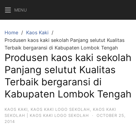
Skip
MENU
to
content
Home
Kaos Kaki
Produsen kaos kaki sekolah Panjang selutut Kualitas
Terbaik bergaransi di Kabupaten Lombok Tengah
Produsen kaos kaki sekolah
Panjang selutut Kualitas
Terbaik bergaransi di
Kabupaten Lombok Tengah
KAOS KAKI
,
KAOS KAKI LOGO SEKOLAH
,
KAOS KAKI
SEKOLAH | KAOS KAKI LOGO SEKOLAH
·
OCTOBER 25,
2014