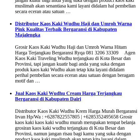
jangan kuatir bagi anda yang suka dengan product kaos kaki
muslimah akan senantiasa kami layani didalam hal pembelian
secara eceran atau satuan …
Distributor Kaos Kaki Wudhu Haji dan Umroh Warna
Pink Kualitas Terbaik Bergaransi di Kabupaten
Majalengka
Grosir Kaos Kaki Wudhu Haji dan Umroh Warna Hitam
Harga Terjangkau Bergaransi Ryqa 081 3206 33309 Agen
Kaos Kaki Traveling Wudhu terjangkau di Kota Besar dan
Provinsi, tapi jangan kuatir bagi anda yang suka dengan
produk kaos kaki Wudhu akan tetap kita layani didalam
perihal pembelian secara eceran atau satuan dengan beragam
motif dan …
Jual Kaos Kaki Wudhu Cream Harga Terjangkau
Bergaransi di Kabupaten Dairi
Distributor Kaos Kaki Wudhu Krem Harga Murah Bergaransi
Irvan Hp/Wa : +6287822557805 | +6285352495658 Grosir
kaos kaki kaos kaki wudhu murah merupakan tempat belanja
grosiran kaos kaki wudhu terjangkau di Kota Besar dan
Provinsi, namun jangan risau bagi kamu yang suka dengan
product kaos kaki muslimah akan tetap kita layani dalam