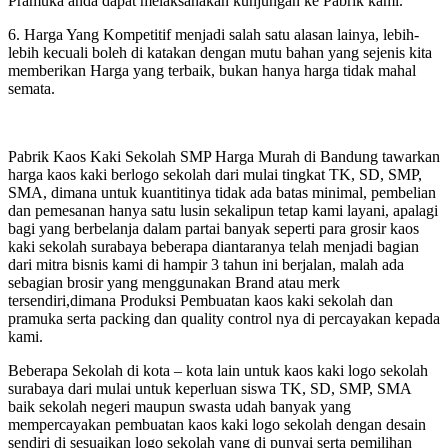
Pramuka anda dapat melaksanakan kunjungan ke Pabrik kami.
6. Harga Yang Kompetitif menjadi salah satu alasan lainya, lebih-
lebih kecuali boleh di katakan dengan mutu bahan yang sejenis kita
memberikan Harga yang terbaik, bukan hanya harga tidak mahal
semata.
Pabrik Kaos Kaki Sekolah SMP Harga Murah di Bandung tawarkan
harga kaos kaki berlogo sekolah dari mulai tingkat TK, SD, SMP,
SMA, dimana untuk kuantitinya tidak ada batas minimal, pembelian
dan pemesanan hanya satu lusin sekalipun tetap kami layani, apalagi
bagi yang berbelanja dalam partai banyak seperti para grosir kaos
kaki sekolah surabaya beberapa diantaranya telah menjadi bagian
dari mitra bisnis kami di hampir 3 tahun ini berjalan, malah ada
sebagian brosir yang menggunakan Brand atau merk
tersendiri,dimana Produksi Pembuatan kaos kaki sekolah dan
pramuka serta packing dan quality control nya di percayakan kepada
kami.
Beberapa Sekolah di kota – kota lain untuk kaos kaki logo sekolah
surabaya dari mulai untuk keperluan siswa TK, SD, SMP, SMA
baik sekolah negeri maupun swasta udah banyak yang
mempercayakan pembuatan kaos kaki logo sekolah dengan desain
sendiri di sesuaikan logo sekolah yang di punyai serta pemilihan