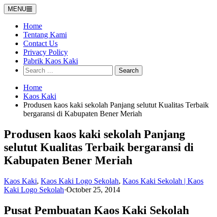
Skip
MENU
to
content
Home
Tentang Kami
Contact Us
Privacy Policy
Pabrik Kaos Kaki
Search
for:
Home
Kaos Kaki
Produsen kaos kaki sekolah Panjang selutut Kualitas Terbaik
bergaransi di Kabupaten Bener Meriah
Produsen kaos kaki sekolah Panjang
selutut Kualitas Terbaik bergaransi di
Kabupaten Bener Meriah
Kaos Kaki
,
Kaos Kaki Logo Sekolah
,
Kaos Kaki Sekolah | Kaos
Kaki Logo Sekolah
·
October 25, 2014
Pusat Pembuatan Kaos Kaki Sekolah