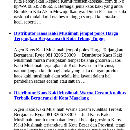
Kita Percayakan Kepada KamiProsusenkaoskaki.com di No
hp/WA 085352495658, Berbagai jenis kaos kaki yang anda
Butuhkan Kita Akan Mewujudkannya. Dunia Fashion sekala
nasional mulai dari kota besar hingga sampai ke kota-kota
kecil seperti …
Distributor Kaos Kaki Muslimah jempol polos Harga
Terjangkau Bergaransi di Kota Tebing Tinggi
Agen Kaos Kaki Muslimah jempol polos Harga Terjangkau
Bergaransi Ryqa 081 3206 33309 Distributor Kaos Kaki
Muslimah murah merupakan tempat belanja grosiran Kaos
Kaki Muslimah terjangkau di Kota Besar dan Provinsi,
namun jangan kuatir bagi anda yang suka dengan produk
kaos kaki muslimah akan selalu kita layani dalam hal
pembelian secara eceran atau satuan …
Distributor Kaos Kaki Muslimah Warna Cream Kualitas
Terbaik Bergaransi di Kota Magelang
Agen Kaos Kaki Muslimah Warna Cream Kualitas Terbaik
Bergaransi Ryqa 081 3206 33309 Jual Kaos Kaki
Muslimah murah merupakan tempat belanja grosiran Kaos
Kaki Muslimah terjangkau di Kota Besar dan Provinsi, tetapi