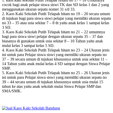
1. kaos kaki sekolah Putih Telapak Hitam no 17 – 18 Umumnya
cocok bagi anak pelajar siswa siswi TK dan SD kelas 1 dan 2 yang
menggunakan ukuran sepatu nomer 31 s/d 33.
2. Kaos Kaki Sekolah Putih Telapak hitam no 19 – 20 secara umum
di tujukan bagi para siswa siswi pelajar yang memiliki ukuran sepatu
no 33 – 35 atau usia sekitar 7 – 8 th yaitu anak kelas 1 sampai kelas
3 SD.
3. Kaos Kaki Sekolah Putih Telapak hitam no 21 – 22 umumnya
bagi para siswa siswi pelajar dengan ukuran sepatu 35 – 37 dan
biasanya di gunakan untuk usia sekitar 8 – 10 Tahun yaitu anak
mulai kelas 3 sampai kelas 5 SD.
4. Kaos Kaki Sekolah Putih Telapak hitam no 23 – 24 Ukuran jenis
ini untuk para Pelajar siswa siswi yang memiliki ukuran sepatu no
37 – 39 secara umum di tujukan khususnya untuk usia sekitar 11 –
14 Tahun yaitu anak mulai kelas 4 SD sampai dengan Siswa Pelajar
SMP.
5. Kaos Kaki Sekolah Putih Telapak hitam no 25 – 26 Ukuran jenis
ini untuk para Pelajar siswa siswi yang memiliki ukuran sepatu no
39 – 44 secara umum di tujukan khususnya untuk usia mulai 15
tahun ke atas yaitu anak sekolah mulai Siswa Pelajar SMP dan
SMA/SMK.