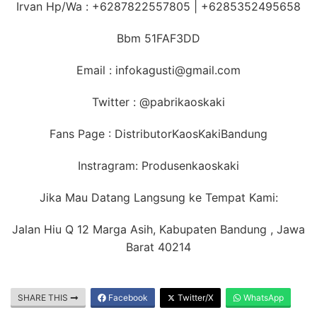
Irvan Hp/Wa : +6287822557805 | +6285352495658
Bbm 51FAF3DD
Email : infokagusti@gmail.com
Twitter : @pabrikaoskaki
Fans Page : DistributorKaosKakiBandung
Instragram: Produsenkaoskaki
Jika Mau Datang Langsung ke Tempat Kami:
Jalan Hiu Q 12 Marga Asih, Kabupaten Bandung , Jawa
Barat 40214
SHARE THIS
Facebook
Twitter/X
WhatsApp