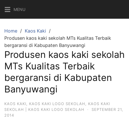
Skip
MENU
to
content
Home
Kaos Kaki
Produsen kaos kaki sekolah MTs Kualitas Terbaik
bergaransi di Kabupaten Banyuwangi
Produsen kaos kaki sekolah
MTs Kualitas Terbaik
bergaransi di Kabupaten
Banyuwangi
KAOS KAKI
,
KAOS KAKI LOGO SEKOLAH
,
KAOS KAKI
SEKOLAH | KAOS KAKI LOGO SEKOLAH
·
SEPTEMBER 21,
2014