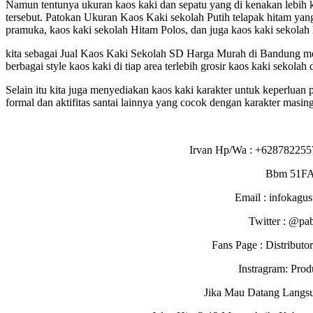
Namun tentunya ukuran kaos kaki dan sepatu yang di kenakan lebih ke
tersebut. Patokan Ukuran Kaos Kaki sekolah Putih telapak hitam yang 
pramuka, kaos kaki sekolah Hitam Polos, dan juga kaos kaki sekolah 
kita sebagai Jual Kaos Kaki Sekolah SD Harga Murah di Bandung me
berbagai style kaos kaki di tiap area terlebih grosir kaos kaki sekolah
Selain itu kita juga menyediakan kaos kaki karakter untuk keperluan
formal dan aktifitas santai lainnya yang cocok dengan karakter masing
Irvan Hp/Wa : +628782255
Bbm 51F
Email : infokagu
Twitter : @pa
Fans Page : Distribu
Instragram: Pro
Jika Mau Datang Langs