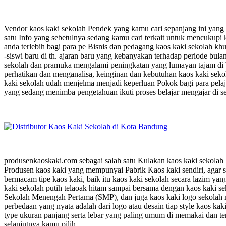
Vendor kaos kaki sekolah Pendek yang kamu cari sepanjang ini yang ta
satu Info yang sebetulnya sedang kamu cari terkait untuk mencukupi
anda terlebih bagi para pe Bisnis dan pedagang kaos kaki sekolah kh
-siswi baru di th. ajaran baru yang kebanyakan terhadap periode bul
sekolah dan pramuka mengalami peningkatan yang lumayan tajam di b
perhatikan dan menganalisa, keinginan dan kebutuhan kaos kaki sekola
kaki sekolah udah menjelma menjadi keperluan Pokok bagi para pelaj
yang sedang menimba pengetahuan ikuti proses belajar mengajar di se
produsenkaoskaki.com sebagai salah satu Kulakan kaos kaki sekolah
Produsen kaos kaki yang mempunyai Pabrik Kaos kaki sendiri, agar s
bermacam tipe kaos kaki, baik itu kaos kaki sekolah secara lazim ya
kaki sekolah putih telaoak hitam sampai bersama dengan kaos kaki s
Sekolah Menengah Pertama (SMP), dan juga kaos kaki logo sekolah 
perbedaan yang nyata adalah dari logo atau desain tiap style kaos ka
type ukuran panjang serta lebar yang paling umum di memakai dan ten
selanjutnya kamu pilih.