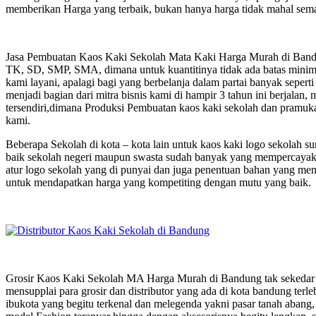
memberikan Harga yang terbaik, bukan hanya harga tidak mahal sema
Jasa Pembuatan Kaos Kaki Sekolah Mata Kaki Harga Murah di Bandun
TK, SD, SMP, SMA, dimana untuk kuantitinya tidak ada batas minima
kami layani, apalagi bagi yang berbelanja dalam partai banyak seperti
menjadi bagian dari mitra bisnis kami di hampir 3 tahun ini berjala
tersendiri,dimana Produksi Pembuatan kaos kaki sekolah dan pramuka
kami.
Beberapa Sekolah di kota – kota lain untuk kaos kaki logo sekolah
baik sekolah negeri maupun swasta sudah banyak yang mempercayaka
atur logo sekolah yang di punyai dan juga penentuan bahan yang memi
untuk mendapatkan harga yang kompetiting dengan mutu yang baik.
Grosir Kaos Kaki Sekolah MA Harga Murah di Bandung tak sekedar s
mensupplai para grosir dan distributor yang ada di kota bandung terleb
ibukota yang begitu terkenal dan melegenda yakni pasar tanah abang,