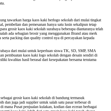
ta.
g tawarkan harga kaos kaki berlogo sekolah dari mulai tingkat
l, pembelian dan pemesanan hanya satu lusin sekalipun tetap
 para grosir kaos kaki sekolah surabaya beberapa diantaranya telah
n, malah ada sebagian brosir yang menggunakan Brand atau merk
 serta packing dan quality control nya di percayakan kepada
 surabaya dari mulai untuk keperluan siswa TK, SD, SMP, SMA
n pembuatan kaos kaki logo sekolah dengan desain sendiri di
liki kwalitas hasil berasal dari kesepakatan bersama terutama
ebagai grosir kaos kaki sekolah di bandung termasuk
ih dan juga jadi supplier untuk salah satu pasar terbesar di
 di mana Pusat penjualan kulakan, kodian dan eceran berbagai