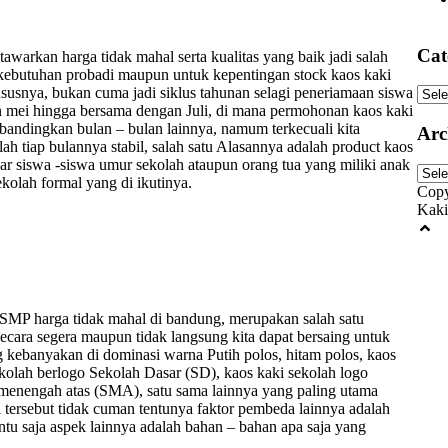
Cat
warkan harga tidak mahal serta kualitas yang baik jadi salah
 kebutuhan probadi maupun untuk kepentingan stock kaos kaki
ususnya, bukan cuma jadi siklus tahunan selagi peneriamaan siswa
Cate
an mei hingga bersama dengan Juli, di mana permohonan kaos kaki
andingkan bulan – bulan lainnya, namum terkecuali kita
Arc
h tiap bulannya stabil, salah satu Alasannya adalah product kaos
ar siswa -siswa umur sekolah ataupun orang tua yang miliki anak
Arch
kolah formal yang di ikutinya.
Copy
Kaki
 SMP harga tidak mahal di bandung, merupakan salah satu
ecara segera maupun tidak langsung kita dapat bersaing untuk
ng kebanyakan di dominasi warna Putih polos, hitam polos, kaos
ekolah berlogo Sekolah Dasar (SD), kaos kaki sekolah logo
menengah atas (SMA), satu sama lainnya yang paling utama
ki tersebut tidak cuman tentunya faktor pembeda lainnya adalah
tu saja aspek lainnya adalah bahan – bahan apa saja yang