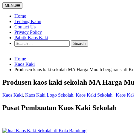
Skip
MENU
to
content
Home
Tentang Kami
Contact Us
Privacy Policy
Pabrik Kaos Kaki
Search
for:
Home
Kaos Kaki
Produsen kaos kaki sekolah MA Harga Murah bergaransi di 
Produsen kaos kaki sekolah MA Harga Mu
Kaos Kaki
,
Kaos Kaki Logo Sekolah
,
Kaos Kaki Sekolah | Kaos Ka
Pusat Pembuatan Kaos Kaki Sekolah