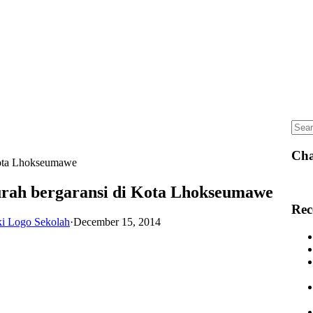
Sear
for:
Cha
Kota Lhokseumawe
rah bergaransi di Kota Lhokseumawe
Rec
ki Logo Sekolah
·
December 15, 2014