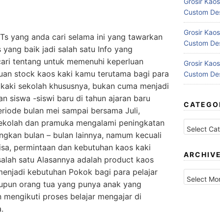
Grosir Kaos
Custom Des
Grosir Kaos
Ts yang anda cari selama ini yang tawarkan
Custom Des
 yang baik jadi salah satu Info yang
ri tentang untuk memenuhi keperluan
Grosir Kaos
uan stock kaos kaki kamu terutama bagi para
Custom Des
 kaki sekolah khususnya, bukan cuma menjadi
n siswa -siswi baru di tahun ajaran baru
CATEGO
riode bulan mei sampai bersama Juli,
Categories
ekolah dan pramuka mengalami peningkatan
gkan bulan – bulan lainnya, namum kecuali
isa, permintaan dan kebutuhan kaos kaki
ARCHIV
 salah satu Alasannya adalah product kaos
Archives
enjadi kebutuhan Pokok bagi para pelajar
aupun orang tua yang punya anak yang
mengikuti proses belajar mengajar di
.