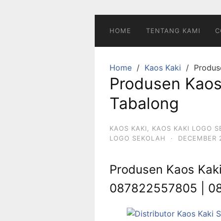
Skip
to
content
HOME
TENTANG KAMI
C
Home
Kaos Kaki
Produs
Produsen Kaos
Tabalong
KAOS KAKI
,
KAOS KAKI LOGO 
LOGO SEKOLAH
·
DECEMBER 2
Produsen Kaos Kaki
087822557805 | 0