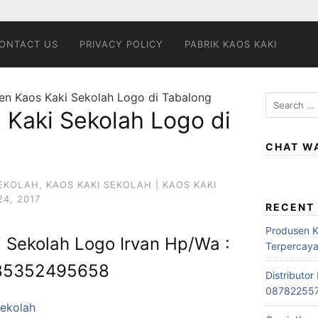
ONTACT US
PRIVACY POLICY
PABRIK KAOS KAKI
en Kaos Kaki Sekolah Logo di Tabalong
Search
 Kaki Sekolah Logo di
for:
CHAT W
SEKOLAH
,
KAOS KAKI SEKOLAH | KAOS KAKI
4, 2017
RECENT
Produsen 
 Sekolah Logo Irvan Hp/Wa :
Terpercay
85352495658
Distributo
08782255