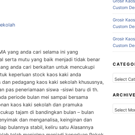
Grosir Kaos
Custom Des
Grosir Kaos
Custom Des
Grosir Kaos
Custom Des
MA yang anda cari selama ini yang
l serta mutu yang baik menjadi tidak benar
CATEGO
dang anda cari berkaitan untuk mencukupi
Categories
tuk keperluan stock kaos kaki anda
s dan pedagang kaos kaki sekolah khususnya,
an pas peneriamaan siswa -siswi baru di th.
ARCHIV
da periode bulan mei sampai bersama
onan kaos kaki sekolah dan pramuka
Archives
cukup tajam di bandingkan bulan – bulan
menyimak dan menganalisa, keinginan dan
iap bulannya stabil, keliru satu Alasannya
olah telah menjelma menjadi keperluan Pokok