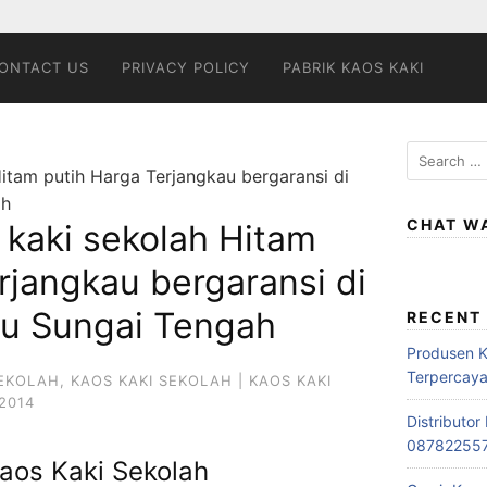
ONTACT US
PRIVACY POLICY
PABRIK KAOS KAKI
Search
itam putih Harga Terjangkau bergaransi di
for:
ah
CHAT W
 kaki sekolah Hitam
rjangkau bergaransi di
u Sungai Tengah
RECENT
Produsen 
Terpercay
SEKOLAH
,
KAOS KAKI SEKOLAH | KAOS KAKI
2014
Distributo
08782255
aos Kaki Sekolah