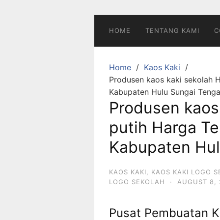
Skip
to
content
HOME
TENTANG KAMI
C
Home
Kaos Kaki
Produsen kaos kaki sekolah H
Kabupaten Hulu Sungai Teng
Produsen kaos
putih Harga Te
Kabupaten Hul
KAOS KAKI
,
KAOS KAKI LOGO 
LOGO SEKOLAH
·
AUGUST 8, 
Pusat Pembuatan K