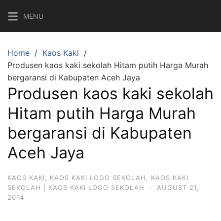
Skip
MENU
to
content
Home
Kaos Kaki
Produsen kaos kaki sekolah Hitam putih Harga Murah
bergaransi di Kabupaten Aceh Jaya
Produsen kaos kaki sekolah
Hitam putih Harga Murah
bergaransi di Kabupaten
Aceh Jaya
KAOS KAKI
,
KAOS KAKI LOGO SEKOLAH
,
KAOS KAKI
SEKOLAH | KAOS KAKI LOGO SEKOLAH
·
AUGUST 21,
2014