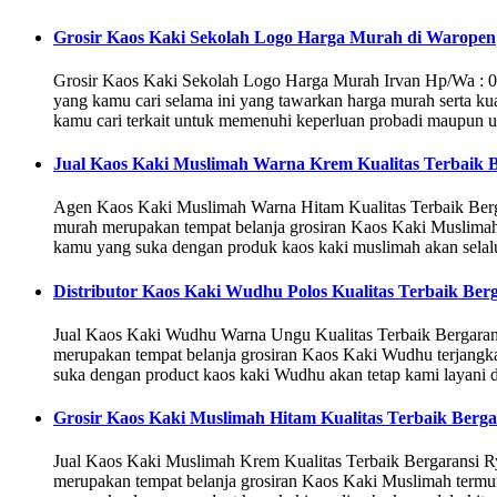
Grosir Kaos Kaki Sekolah Logo Harga Murah di Waropen
Grosir Kaos Kaki Sekolah Logo Harga Murah Irvan Hp/Wa : 0
yang kamu cari selama ini yang tawarkan harga murah serta kua
kamu cari terkait untuk memenuhi keperluan probadi maupun u
Jual Kaos Kaki Muslimah Warna Krem Kualitas Terbaik 
Agen Kaos Kaki Muslimah Warna Hitam Kualitas Terbaik B
murah merupakan tempat belanja grosiran Kaos Kaki Muslimah 
kamu yang suka dengan produk kaos kaki muslimah akan selalu
Distributor Kaos Kaki Wudhu Polos Kualitas Terbaik Berg
Jual Kaos Kaki Wudhu Warna Ungu Kualitas Terbaik Bergar
merupakan tempat belanja grosiran Kaos Kaki Wudhu terjangkau
suka dengan product kaos kaki Wudhu akan tetap kami layani d
Grosir Kaos Kaki Muslimah Hitam Kualitas Terbaik Berg
Jual Kaos Kaki Muslimah Krem Kualitas Terbaik Bergarans
merupakan tempat belanja grosiran Kaos Kaki Muslimah termur