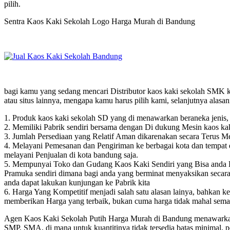
pilih.
Sentra Kaos Kaki Sekolah Logo Harga Murah di Bandung
bagi kamu yang sedang mencari Distributor kaos kaki sekolah SMK k
atau situs lainnya, mengapa kamu harus pilih kami, selanjutnya alasa
1. Produk kaos kaki sekolah SD yang di menawarkan beraneka jenis, t
2. Memiliki Pabrik sendiri bersama dengan Di dukung Mesin kaos kak
3. Jumlah Persediaan yang Relatif Aman dikarenakan secara Terus M
4. Melayani Pemesanan dan Pengiriman ke berbagai kota dan tempat d
melayani Penjualan di kota bandung saja.
5. Mempunyai Toko dan Gudang Kaos Kaki Sendiri yang Bisa anda Ku
Pramuka sendiri dimana bagi anda yang berminat menyaksikan seca
anda dapat lakukan kunjungan ke Pabrik kita
6. Harga Yang Kompetitif menjadi salah satu alasan lainya, bahkan ke
memberikan Harga yang terbaik, bukan cuma harga tidak mahal sema
Agen Kaos Kaki Sekolah Putih Harga Murah di Bandung menawarkan h
SMP, SMA, di mana untuk kuantitinya tidak tersedia batas minimal, 