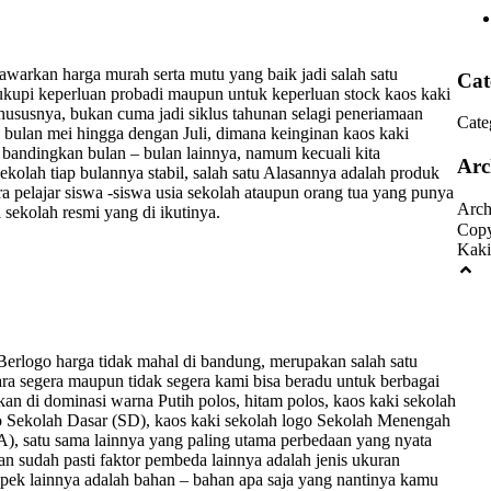
warkan harga murah serta mutu yang baik jadi salah satu
Cat
ukupi keperluan probadi maupun untuk keperluan stock kaos kaki
hususnya, bukan cuma jadi siklus tahunan selagi peneriamaan
Cate
e bulan mei hingga dengan Juli, dimana keinginan kaos kaki
bandingkan bulan – bulan lainnya, namum kecuali kita
Arc
olah tiap bulannya stabil, salah satu Alasannya adalah produk
 pelajar siswa -siswa usia sekolah ataupun orang tua yang punya
Arch
sekolah resmi yang di ikutinya.
Copy
Kaki
Berlogo harga tidak mahal di bandung, merupakan salah satu
ara segera maupun tidak segera kami bisa beradu untuk berbagai
kan di dominasi warna Putih polos, hitam polos, kaos kaki sekolah
go Sekolah Dasar (SD), kaos kaki sekolah logo Sekolah Menengah
), satu sama lainnya yang paling utama perbedaan yang nyata
man sudah pasti faktor pembeda lainnya adalah jenis ukuran
aspek lainnya adalah bahan – bahan apa saja yang nantinya kamu