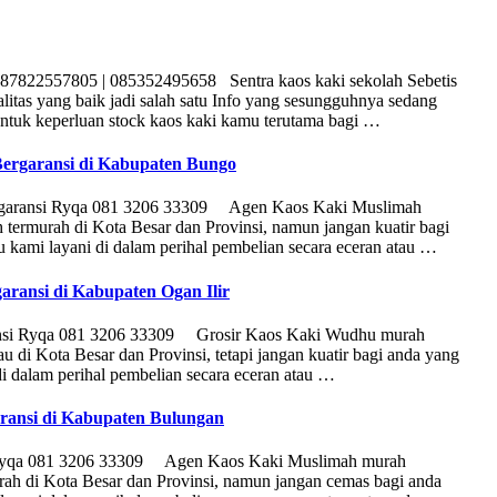
87822557805 | 085352495658 Sentra kaos kaki sekolah Sebetis
litas yang baik jadi salah satu Info yang sesungguhnya sedang
ntuk keperluan stock kaos kaki kamu terutama bagi …
Bergaransi di Kabupaten Bungo
ergaransi Ryqa 081 3206 33309 Agen Kaos Kaki Muslimah
termurah di Kota Besar dan Provinsi, namun jangan kuatir bagi
 kami layani di dalam perihal pembelian secara eceran atau …
aransi di Kabupaten Ogan Ilir
ansi Ryqa 081 3206 33309 Grosir Kaos Kaki Wudhu murah
 di Kota Besar dan Provinsi, tetapi jangan kuatir bagi anda yang
i dalam perihal pembelian secara eceran atau …
aransi di Kabupaten Bulungan
i Ryqa 081 3206 33309 Agen Kaos Kaki Muslimah murah
ah di Kota Besar dan Provinsi, namun jangan cemas bagi anda