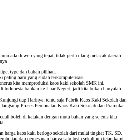
amu ada di web yang tepat, tidak perlu ulang melacak daerah
nnya
ipe, type dan bahan pilihan.
i paling baru yang sudah terkomputerisasi.
enerus kita memproduksi kaos kaki sekolah SMK ini.
i Indonesia bahkan ke Luar Negeri, jadi kita bukan hanyalah
njungi tiap Harinya, tentu saja Pabrik Kaos Kaki Sekolah dan
ra langsung Proses Pembuatan Kaos Kaki Sekolah dan Pramuka
cuali boleh di katakan dengan mutu bahan yang sejenis kita
ta.
arga kaos kaki berlogo sekolah dari mulai tingkat TK, SD,
pembelian dan pemesanan hanya satu lusin sekalipun tetap kami