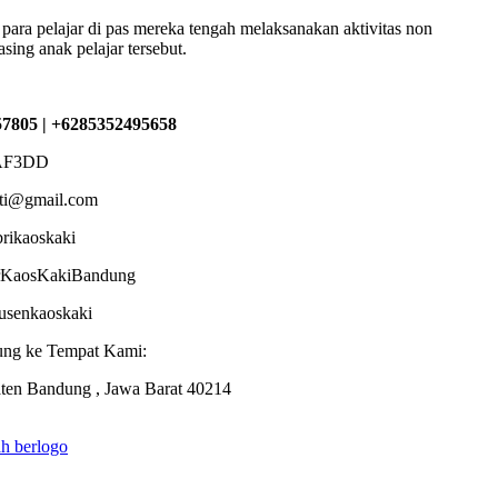
 para pelajar di pas mereka tengah melaksanakan aktivitas non
sing anak pelajar tersebut.
7805 | +6285352495658
AF3DD
sti@gmail.com
brikaoskaki
torKaosKakiBandung
dusenkaoskaki
ung ke Tempat Kami:
ten Bandung , Jawa Barat 40214
ah berlogo