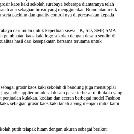
 grosir kaos kaki sekolah surabaya beberapa diantaranya telah
n, malah ada sebagian brosir yang menggunakan Brand atau merk
 serta packing dan quality control nya di percayakan kepada
 surabaya dari mulai untuk keperluan siswa TK, SD, SMP, SMA
 pembuatan kaos kaki logo sekolah dengan desain sendiri di
kualitas hasil dari kesepakatan bersama terutama untuk
bagai grosir kaos kaki sekolah di bandung juga mensupplai
juga jadi supplier untuk salah satu pasar terbesar di ibukota yang
t penjualan kulakan, kodian dan eceran berbagai model Fashion
 kaki, sebagian grosir kaos kaki tanah abang menjadi mitra kami
olah putih telapak hitam dengan ukuran sebagai berikut: