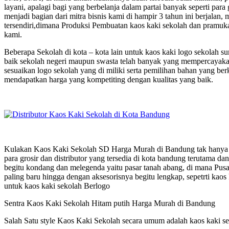
layani, apalagi bagi yang berbelanja dalam partai banyak seperti para
menjadi bagian dari mitra bisnis kami di hampir 3 tahun ini berjala
tersendiri,dimana Produksi Pembuatan kaos kaki sekolah dan pramuka
kami.
Beberapa Sekolah di kota – kota lain untuk kaos kaki logo sekolah
baik sekolah negeri maupun swasta telah banyak yang mempercayakan
sesuaikan logo sekolah yang di miliki serta pemilihan bahan yang ber
mendapatkan harga yang kompetiting dengan kualitas yang baik.
Kulakan Kaos Kaki Sekolah SD Harga Murah di Bandung tak hanya se
para grosir dan distributor yang tersedia di kota bandung terutama dan 
begitu kondang dan melegenda yaitu pasar tanah abang, di mana Pusa
paling baru hingga dengan aksesorisnya begitu lengkap, sepetrti kaos
untuk kaos kaki sekolah Berlogo
Sentra Kaos Kaki Sekolah Hitam putih Harga Murah di Bandung
Salah Satu style Kaos Kaki Sekolah secara umum adalah kaos kaki sek