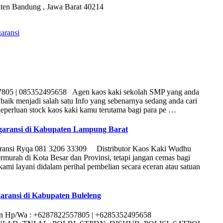
ten Bandung , Jawa Barat 40214
aransi
57805 | 085352495658 Agen kaos kaki sekolah SMP yang anda
baik menjadi salah satu Info yang sebenarnya sedang anda cari
eperluan stock kaos kaki kamu terutama bagi para pe …
aransi di Kabupaten Lampung Barat
aransi Ryqa 081 3206 33309 Distributor Kaos Kaki Wudhu
murah di Kota Besar dan Provinsi, tetapi jangan cemas bagi
mi layani didalam perihal pembelian secara eceran atau satuan
ransi di Kabupaten Buleleng
van Hp/Wa : +6287822557805 | +6285352495658