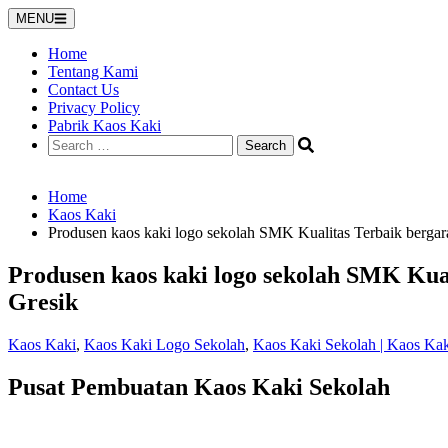
Skip
MENU
to
content
Home
Tentang Kami
Contact Us
Privacy Policy
Pabrik Kaos Kaki
Search
for:
Home
Kaos Kaki
Produsen kaos kaki logo sekolah SMK Kualitas Terbaik bergar
Produsen kaos kaki logo sekolah SMK Kual
Gresik
Kaos Kaki
,
Kaos Kaki Logo Sekolah
,
Kaos Kaki Sekolah | Kaos Ka
Pusat Pembuatan Kaos Kaki Sekolah