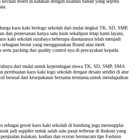
h kecuali boleh di katakan dengan kualitas bahan yang sejenis
ata.
rga kaos kaki berlogo sekolah dari mulai tingkat TK, SD, SMP,
an dan pemesanan hanya satu lusin sekalipun tetap kami layani,
 kaos kaki sekolah surabaya beberapa diantaranya telah menjadi
 ada sebagian brosir yang menggunakan Brand atau merk
 serta packing dan quality control nya di percayakan kepada
 surabaya dari mulai untuk kepentingan siswa TK, SD, SMP, SMA
pembuatan kaos kaki logo sekolah dengan desain sendiri di atur
asil berasal dari kesepakatan bersama terutama untuk mendapatkan
ebagai grosir kaos kaki sekolah di bandung juga mensupplai
asuk jadi supplier untuk salah satu pasar terbesar di ibukota yang
t penjualan kulakan, kodian dan eceran bermacam tipe Fashion