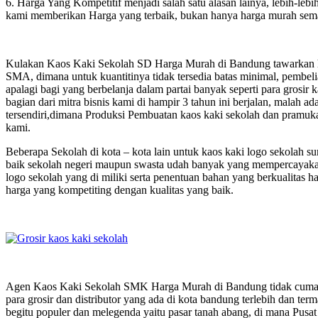
6. Harga Yang Kompetitif menjadi salah satu alasan lainya, lebih-lebi
kami memberikan Harga yang terbaik, bukan hanya harga murah sem
Kulakan Kaos Kaki Sekolah SD Harga Murah di Bandung tawarkan ha
SMA, dimana untuk kuantitinya tidak tersedia batas minimal, pembeli
apalagi bagi yang berbelanja dalam partai banyak seperti para grosir
bagian dari mitra bisnis kami di hampir 3 tahun ini berjalan, malah
tersendiri,dimana Produksi Pembuatan kaos kaki sekolah dan pramuka
kami.
Beberapa Sekolah di kota – kota lain untuk kaos kaki logo sekolah
baik sekolah negeri maupun swasta udah banyak yang mempercayakan 
logo sekolah yang di miliki serta penentuan bahan yang berkualitas h
harga yang kompetiting dengan kualitas yang baik.
Agen Kaos Kaki Sekolah SMK Harga Murah di Bandung tidak cuman s
para grosir dan distributor yang ada di kota bandung terlebih dan term
begitu populer dan melegenda yaitu pasar tanah abang, di mana Pusa