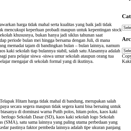
Cat
arkan harga tidak mahal serta kualitas yang baik jadi tidak
Cate
ntuk mencukupi keperluan probadi maupun untuk kepentingan stock
sekolah khususnya, bukan hanya jadi siklus tahunan saat
Arc
adap periode bulan mei hingga bersama dengan Juli, di mana
ang memadai tajam di bandingkan bulan – bulan lainnya, namum
Arch
s kaki sekolah tiap bulannya stabil, salah satu Alasannya adalah
agi para pelajar siswa -siswa umur sekolah ataupun orang tua
Copy
ajar mengajar di sekolah formal yang di ikutinya.
Kaki
 Telapak Hitam harga tidak mahal di bandung, merupakan salah
paya secara segera maupun tidak segera kami bisa bersaing untuk
 biasanya di dominasi warna Putih polos, hitam polos, kaos kaki
h berlogo Sekolah Dasar (SD), kaos kaki sekolah logo Sekolah
as (SMA), satu sama lainnya yang paling utama perbedaan yang
ekedar pastinya faktor pembeda lainnya adalah tipe ukuran panjang