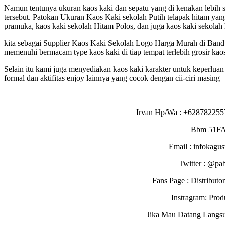
Namun tentunya ukuran kaos kaki dan sepatu yang di kenakan lebih ser
tersebut. Patokan Ukuran Kaos Kaki sekolah Putih telapak hitam yang
pramuka, kaos kaki sekolah Hitam Polos, dan juga kaos kaki sekolah 
kita sebagai Supplier Kaos Kaki Sekolah Logo Harga Murah di Bandu
memenuhi bermacam type kaos kaki di tiap tempat terlebih grosir kao
Selain itu kami juga menyediakan kaos kaki karakter untuk keperluan 
formal dan aktifitas enjoy lainnya yang cocok dengan cii-ciri masing –
Irvan Hp/Wa : +628782255
Bbm 51F
Email : infokagu
Twitter : @pa
Fans Page : Distribu
Instragram: Pro
Jika Mau Datang Langs