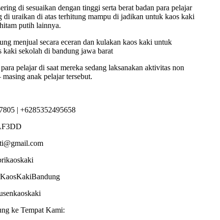
ing di sesuaikan dengan tinggi serta berat badan para pelajar
 di uraikan di atas terhitung mampu di jadikan untuk kaos kaki
hitam putih lainnya.
ng menjual secara eceran dan kulakan kaos kaki untuk
s kaki sekolah di bandung jawa barat
para pelajar di saat mereka sedang laksanakan aktivitas non
 masing anak pelajar tersebut.
7805 | +6285352495658
AF3DD
sti@gmail.com
brikaoskaki
torKaosKakiBandung
dusenkaoskaki
ung ke Tempat Kami: