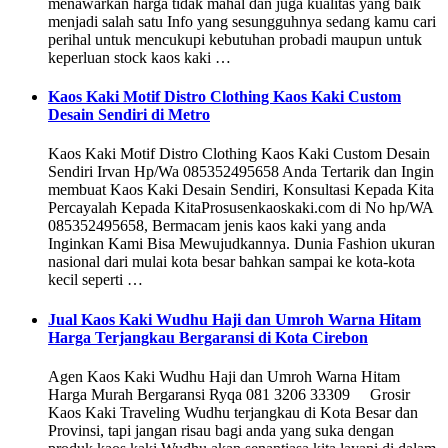
menawarkan harga tidak mahal dan juga kualitas yang baik
menjadi salah satu Info yang sesungguhnya sedang kamu cari
perihal untuk mencukupi kebutuhan probadi maupun untuk
keperluan stock kaos kaki …
Kaos Kaki Motif Distro Clothing Kaos Kaki Custom
Desain Sendiri di Metro
Kaos Kaki Motif Distro Clothing Kaos Kaki Custom Desain
Sendiri Irvan Hp/Wa 085352495658 Anda Tertarik dan Ingin
membuat Kaos Kaki Desain Sendiri, Konsultasi Kepada Kita
Percayalah Kepada KitaProsusenkaoskaki.com di No hp/WA
085352495658, Bermacam jenis kaos kaki yang anda
Inginkan Kami Bisa Mewujudkannya. Dunia Fashion ukuran
nasional dari mulai kota besar bahkan sampai ke kota-kota
kecil seperti …
Jual Kaos Kaki Wudhu Haji dan Umroh Warna Hitam
Harga Terjangkau Bergaransi di Kota Cirebon
Agen Kaos Kaki Wudhu Haji dan Umroh Warna Hitam
Harga Murah Bergaransi Ryqa 081 3206 33309 Grosir
Kaos Kaki Traveling Wudhu terjangkau di Kota Besar dan
Provinsi, tapi jangan risau bagi anda yang suka dengan