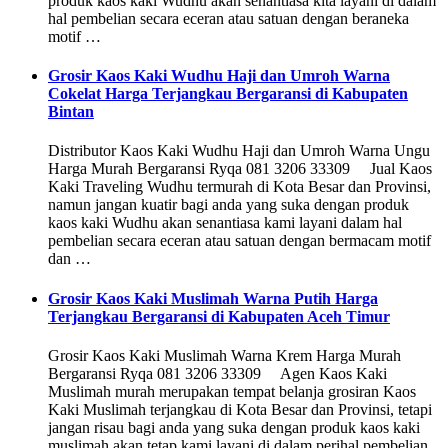
produk kaos kaki Wudhu akan senantiasa kita layani di dalam
hal pembelian secara eceran atau satuan dengan beraneka
motif …
Grosir Kaos Kaki Wudhu Haji dan Umroh Warna
Cokelat Harga Terjangkau Bergaransi di Kabupaten
Bintan
Distributor Kaos Kaki Wudhu Haji dan Umroh Warna Ungu
Harga Murah Bergaransi Ryqa 081 3206 33309 Jual Kaos
Kaki Traveling Wudhu termurah di Kota Besar dan Provinsi,
namun jangan kuatir bagi anda yang suka dengan produk
kaos kaki Wudhu akan senantiasa kami layani dalam hal
pembelian secara eceran atau satuan dengan bermacam motif
dan …
Grosir Kaos Kaki Muslimah Warna Putih Harga
Terjangkau Bergaransi di Kabupaten Aceh Timur
Grosir Kaos Kaki Muslimah Warna Krem Harga Murah
Bergaransi Ryqa 081 3206 33309 Agen Kaos Kaki
Muslimah murah merupakan tempat belanja grosiran Kaos
Kaki Muslimah terjangkau di Kota Besar dan Provinsi, tetapi
jangan risau bagi anda yang suka dengan produk kaos kaki
muslimah akan tetap kami layani di dalam perihal pembelian