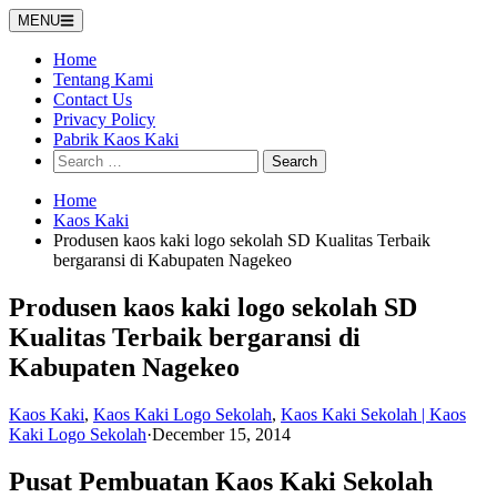
Skip
MENU
to
content
Home
Tentang Kami
Contact Us
Privacy Policy
Pabrik Kaos Kaki
Search
for:
Home
Kaos Kaki
Produsen kaos kaki logo sekolah SD Kualitas Terbaik
bergaransi di Kabupaten Nagekeo
Produsen kaos kaki logo sekolah SD
Kualitas Terbaik bergaransi di
Kabupaten Nagekeo
Kaos Kaki
,
Kaos Kaki Logo Sekolah
,
Kaos Kaki Sekolah | Kaos
Kaki Logo Sekolah
·
December 15, 2014
Pusat Pembuatan Kaos Kaki Sekolah