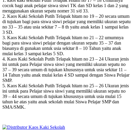
1. kaos kaki sekolah Putih Telapak Hitam no 17 – 18 Umumnya
cocok bagi anak pelajar siswa siswi TK dan SD kelas 1 dan 2 yang
menggunakan ukuran sepatu nomer 31 s/d 33.
2. Kaos Kaki Sekolah Putih Telapak hitam no 19 – 20 secara umum
di tujukan bagi para siswa siswi pelajar yang memiliki ukuran sepatu
no 33 – 35 atau usia sekitar 7 – 8 th yaitu anak kelas 1 sampai kelas
3 SD.
3. Kaos Kaki Sekolah Putih Telapak hitam no 21 – 22 umumnya
bagi para siswa siswi pelajar dengan ukuran sepatu 35 – 37 dan
biasanya di gunakan untuk usia sekitar 8 – 10 Tahun yaitu anak
mulai kelas 3 sampai kelas 5 SD.
4. Kaos Kaki Sekolah Putih Telapak hitam no 23 – 24 Ukuran jenis
ini untuk para Pelajar siswa siswi yang memiliki ukuran sepatu no
37 – 39 secara umum di tujukan khususnya untuk usia sekitar 11 –
14 Tahun yaitu anak mulai kelas 4 SD sampai dengan Siswa Pelajar
SMP.
5. Kaos Kaki Sekolah Putih Telapak hitam no 25 – 26 Ukuran jenis
ini untuk para Pelajar siswa siswi yang memiliki ukuran sepatu no
39 – 44 secara umum di tujukan khususnya untuk usia mulai 15
tahun ke atas yaitu anak sekolah mulai Siswa Pelajar SMP dan
SMA/SMK.