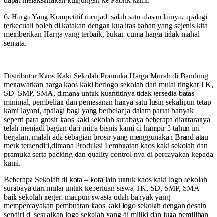
dapat melaksanakan kunjungan ke Pabrik kami.
6. Harga Yang Kompetitif menjadi salah satu alasan lainya, apalagi
terkecuali boleh di katakan dengan kualitas bahan yang sejenis kita
memberikan Harga yang terbaik, bukan cuma harga tidak mahal
semata.
Distributor Kaos Kaki Sekolah Pramuka Harga Murah di Bandung
menawarkan harga kaos kaki berlogo sekolah dari mulai tingkat TK,
SD, SMP, SMA, dimana untuk kuantitinya tidak tersedia batas
minimal, pembelian dan pemesanan hanya satu lusin sekalipun tetap
kami layani, apalagi bagi yang berbelanja dalam partai banyak
seperti para grosir kaos kaki sekolah surabaya beberapa diantaranya
telah menjadi bagian dari mitra bisnis kami di hampir 3 tahun ini
berjalan, malah ada sebagian brosir yang menggunakan Brand atau
merk tersendiri,dimana Produksi Pembuatan kaos kaki sekolah dan
pramuka serta packing dan quality control nya di percayakan kepada
kami.
Beberapa Sekolah di kota – kota lain untuk kaos kaki logo sekolah
surabaya dari mulai untuk keperluan siswa TK, SD, SMP, SMA
baik sekolah negeri maupun swasta udah banyak yang
mempercayakan pembuatan kaos kaki logo sekolah dengan desain
sendiri di sesuaikan logo sekolah yang di miliki dan juga pemilihan