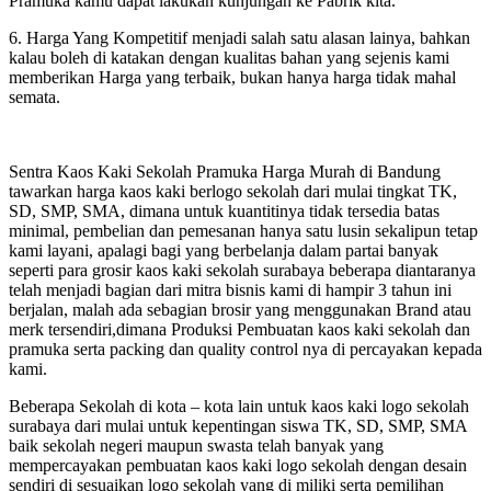
Pramuka kamu dapat lakukan kunjungan ke Pabrik kita.
6. Harga Yang Kompetitif menjadi salah satu alasan lainya, bahkan
kalau boleh di katakan dengan kualitas bahan yang sejenis kami
memberikan Harga yang terbaik, bukan hanya harga tidak mahal
semata.
Sentra Kaos Kaki Sekolah Pramuka Harga Murah di Bandung
tawarkan harga kaos kaki berlogo sekolah dari mulai tingkat TK,
SD, SMP, SMA, dimana untuk kuantitinya tidak tersedia batas
minimal, pembelian dan pemesanan hanya satu lusin sekalipun tetap
kami layani, apalagi bagi yang berbelanja dalam partai banyak
seperti para grosir kaos kaki sekolah surabaya beberapa diantaranya
telah menjadi bagian dari mitra bisnis kami di hampir 3 tahun ini
berjalan, malah ada sebagian brosir yang menggunakan Brand atau
merk tersendiri,dimana Produksi Pembuatan kaos kaki sekolah dan
pramuka serta packing dan quality control nya di percayakan kepada
kami.
Beberapa Sekolah di kota – kota lain untuk kaos kaki logo sekolah
surabaya dari mulai untuk kepentingan siswa TK, SD, SMP, SMA
baik sekolah negeri maupun swasta telah banyak yang
mempercayakan pembuatan kaos kaki logo sekolah dengan desain
sendiri di sesuaikan logo sekolah yang di miliki serta pemilihan