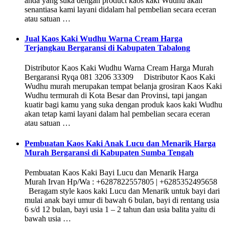
anda yang suka dengan product kaos kaki Wudhu akan
senantiasa kami layani didalam hal pembelian secara eceran
atau satuan …
Jual Kaos Kaki Wudhu Warna Cream Harga
Terjangkau Bergaransi di Kabupaten Tabalong
Distributor Kaos Kaki Wudhu Warna Cream Harga Murah
Bergaransi Ryqa 081 3206 33309 Distributor Kaos Kaki
Wudhu murah merupakan tempat belanja grosiran Kaos Kaki
Wudhu termurah di Kota Besar dan Provinsi, tapi jangan
kuatir bagi kamu yang suka dengan produk kaos kaki Wudhu
akan tetap kami layani dalam hal pembelian secara eceran
atau satuan …
Pembuatan Kaos Kaki Anak Lucu dan Menarik Harga
Murah Bergaransi di Kabupaten Sumba Tengah
Pembuatan Kaos Kaki Bayi Lucu dan Menarik Harga
Murah Irvan Hp/Wa : +6287822557805 | +6285352495658
Beragam style kaos kaki Lucu dan Menarik untuk bayi dari
mulai anak bayi umur di bawah 6 bulan, bayi di rentang usia
6 s/d 12 bulan, bayi usia 1 – 2 tahun dan usia balita yaitu di
bawah usia …