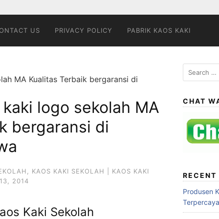
ONTACT US
PRIVACY POLICY
PABRIK KAOS KAKI
Search
lah MA Kualitas Terbaik bergaransi di
for:
CHAT W
 kaki logo sekolah MA
k bergaransi di
wa
SEKOLAH
,
KAOS KAKI SEKOLAH | KAOS KAKI
RECENT
3, 2014
Produsen 
Terpercay
aos Kaki Sekolah