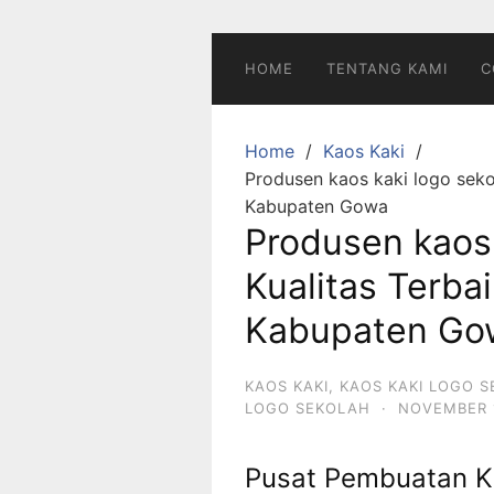
Skip
to
content
HOME
TENTANG KAMI
C
Home
Kaos Kaki
Produsen kaos kaki logo seko
Kabupaten Gowa
Produsen kaos
Kualitas Terbai
Kabupaten Go
KAOS KAKI
,
KAOS KAKI LOGO 
LOGO SEKOLAH
·
NOVEMBER 1
Pusat Pembuatan K