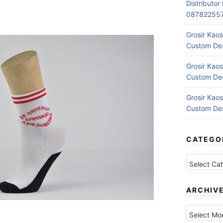
Distributo
08782255
Grosir Kaos
Custom Des
Grosir Kaos
Custom Des
Grosir Kaos
Custom Des
CATEGO
Categories
ARCHIV
Archives