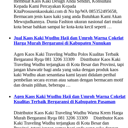
membuat Kaos Kaki Design Anda Sendiri, Konsultasi
Kepada Kami Percayakan Kepada
KitaProsusenkaoskaki.com di No hp/WA 085352495658,
Bermacam jenis kaos kaki yang anda Butuhkan Kami Akan
Mewujudkannya. Dunia Fashion ukuran nasional dari mulai
kota besar bahkan sampai ke kota-kota kecil seperti …
Jual Kaos Kaki Wudhu Haji dan Umroh Warna Cokelat
Harga Murah Bergaransi di Kabupaten Nunukan
Agen Kaos Kaki Traveling Wudhu Polos Kualitas Terbaik
Bergaransi Ryqa 081 3206 33309 Distributor Kaos Kaki
Traveling Wudhu terjangkau di Kota Besar dan Provinsi, tapi
jangan khawatir bagi anda yang suka dengan produk kaos
kaki Wudhu akan senantiasa kami layani didalam perihal
pembelian secara eceran atau satuan dengan bermacam motif
dan desain pilihan, beberapa …
Agen Kaos Kaki Wudhu Haji dan Umroh Warna Cokelat
Kualitas Terbaik Bergaransi di Kabupaten Pasaman
Distributor Kaos Kaki Traveling Wudhu Warna Krem Harga
Murah Bergaransi Ryqa 081 3206 33309 Distributor Kaos
Kaki Traveling Wudhu terjangkau di Kota Besar dan