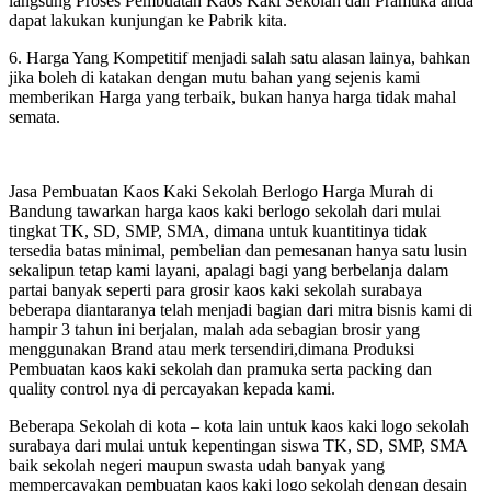
langsung Proses Pembuatan Kaos Kaki Sekolah dan Pramuka anda
dapat lakukan kunjungan ke Pabrik kita.
6. Harga Yang Kompetitif menjadi salah satu alasan lainya, bahkan
jika boleh di katakan dengan mutu bahan yang sejenis kami
memberikan Harga yang terbaik, bukan hanya harga tidak mahal
semata.
Jasa Pembuatan Kaos Kaki Sekolah Berlogo Harga Murah di
Bandung tawarkan harga kaos kaki berlogo sekolah dari mulai
tingkat TK, SD, SMP, SMA, dimana untuk kuantitinya tidak
tersedia batas minimal, pembelian dan pemesanan hanya satu lusin
sekalipun tetap kami layani, apalagi bagi yang berbelanja dalam
partai banyak seperti para grosir kaos kaki sekolah surabaya
beberapa diantaranya telah menjadi bagian dari mitra bisnis kami di
hampir 3 tahun ini berjalan, malah ada sebagian brosir yang
menggunakan Brand atau merk tersendiri,dimana Produksi
Pembuatan kaos kaki sekolah dan pramuka serta packing dan
quality control nya di percayakan kepada kami.
Beberapa Sekolah di kota – kota lain untuk kaos kaki logo sekolah
surabaya dari mulai untuk kepentingan siswa TK, SD, SMP, SMA
baik sekolah negeri maupun swasta udah banyak yang
mempercayakan pembuatan kaos kaki logo sekolah dengan desain