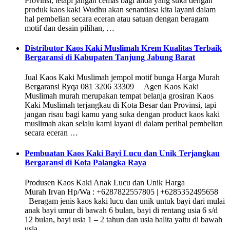
Provinsi, tetapi jangan cemas bagi anda yang suka dengan
produk kaos kaki Wudhu akan senantiasa kita layani dalam
hal pembelian secara eceran atau satuan dengan beragam
motif dan desain pilihan, …
Distributor Kaos Kaki Muslimah Krem Kualitas Terbaik
Bergaransi di Kabupaten Tanjung Jabung Barat
Jual Kaos Kaki Muslimah jempol motif bunga Harga Murah
Bergaransi Ryqa 081 3206 33309 Agen Kaos Kaki
Muslimah murah merupakan tempat belanja grosiran Kaos
Kaki Muslimah terjangkau di Kota Besar dan Provinsi, tapi
jangan risau bagi kamu yang suka dengan product kaos kaki
muslimah akan selalu kami layani di dalam perihal pembelian
secara eceran …
Pembuatan Kaos Kaki Bayi Lucu dan Unik Terjangkau
Bergaransi di Kota Palangka Raya
Produsen Kaos Kaki Anak Lucu dan Unik Harga
Murah Irvan Hp/Wa : +6287822557805 | +6285352495658
Beragam jenis kaos kaki lucu dan unik untuk bayi dari mulai
anak bayi umur di bawah 6 bulan, bayi di rentang usia 6 s/d
12 bulan, bayi usia 1 – 2 tahun dan usia balita yaitu di bawah
usia …