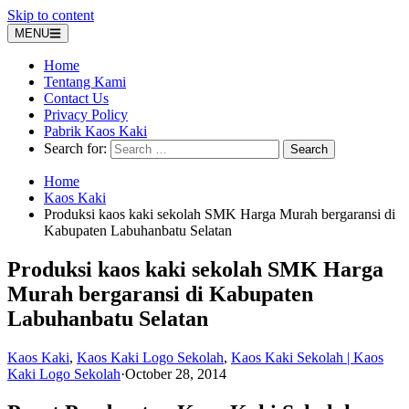
Skip to content
MENU
Home
Tentang Kami
Contact Us
Privacy Policy
Pabrik Kaos Kaki
Search for:
Home
Kaos Kaki
Produksi kaos kaki sekolah SMK Harga Murah bergaransi di
Kabupaten Labuhanbatu Selatan
Produksi kaos kaki sekolah SMK Harga
Murah bergaransi di Kabupaten
Labuhanbatu Selatan
Kaos Kaki
,
Kaos Kaki Logo Sekolah
,
Kaos Kaki Sekolah | Kaos
Kaki Logo Sekolah
·
October 28, 2014