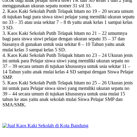
cocok bagi anak pelajar siswa siswi TK dan SD kelas 1 dan 2 yang
menggunakan ukuran sepatu nomer 31 s/d 33.
2. Kaos Kaki Sekolah Putih Telapak hitam no 19 – 20 secara umum
di tujukan bagi para siswa siswi pelajar yang memiliki ukuran sepatu
no 33 – 35 atau usia sekitar 7 – 8 th yaitu anak kelas 1 sampai kelas
3 SD.
3. Kaos Kaki Sekolah Putih Telapak hitam no 21 – 22 umumnya
bagi para siswa siswi pelajar dengan ukuran sepatu 35 – 37 dan
biasanya di gunakan untuk usia sekitar 8 – 10 Tahun yaitu anak
mulai kelas 3 sampai kelas 5 SD.
4. Kaos Kaki Sekolah Putih Telapak hitam no 23 – 24 Ukuran jenis
ini untuk para Pelajar siswa siswi yang memiliki ukuran sepatu no
37 – 39 secara umum di tujukan khususnya untuk usia sekitar 11 –
14 Tahun yaitu anak mulai kelas 4 SD sampai dengan Siswa Pelajar
SMP.
5. Kaos Kaki Sekolah Putih Telapak hitam no 25 – 26 Ukuran jenis
ini untuk para Pelajar siswa siswi yang memiliki ukuran sepatu no
39 – 44 secara umum di tujukan khususnya untuk usia mulai 15
tahun ke atas yaitu anak sekolah mulai Siswa Pelajar SMP dan
SMA/SMK.