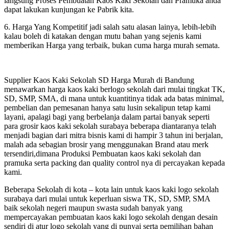
langsung Proses Pembuatan Kaos Kaki Sekolah dan Pramuka anda
dapat lakukan kunjungan ke Pabrik kita.
6. Harga Yang Kompetitif jadi salah satu alasan lainya, lebih-lebih
kalau boleh di katakan dengan mutu bahan yang sejenis kami
memberikan Harga yang terbaik, bukan cuma harga murah semata.
Supplier Kaos Kaki Sekolah SD Harga Murah di Bandung
menawarkan harga kaos kaki berlogo sekolah dari mulai tingkat TK,
SD, SMP, SMA, di mana untuk kuantitinya tidak ada batas minimal,
pembelian dan pemesanan hanya satu lusin sekalipun tetap kami
layani, apalagi bagi yang berbelanja dalam partai banyak seperti
para grosir kaos kaki sekolah surabaya beberapa diantaranya telah
menjadi bagian dari mitra bisnis kami di hampir 3 tahun ini berjalan,
malah ada sebagian brosir yang menggunakan Brand atau merk
tersendiri,dimana Produksi Pembuatan kaos kaki sekolah dan
pramuka serta packing dan quality control nya di percayakan kepada
kami.
Beberapa Sekolah di kota – kota lain untuk kaos kaki logo sekolah
surabaya dari mulai untuk keperluan siswa TK, SD, SMP, SMA
baik sekolah negeri maupun swasta sudah banyak yang
mempercayakan pembuatan kaos kaki logo sekolah dengan desain
sendiri di atur logo sekolah yang di punyai serta pemilihan bahan