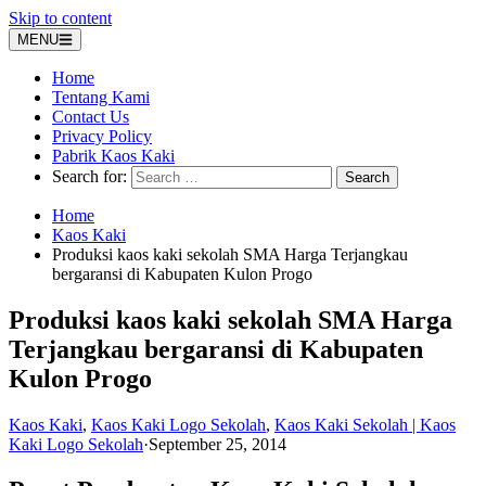
Skip to content
MENU
Home
Tentang Kami
Contact Us
Privacy Policy
Pabrik Kaos Kaki
Search for:
Home
Kaos Kaki
Produksi kaos kaki sekolah SMA Harga Terjangkau
bergaransi di Kabupaten Kulon Progo
Produksi kaos kaki sekolah SMA Harga
Terjangkau bergaransi di Kabupaten
Kulon Progo
Kaos Kaki
,
Kaos Kaki Logo Sekolah
,
Kaos Kaki Sekolah | Kaos
Kaki Logo Sekolah
·
September 25, 2014