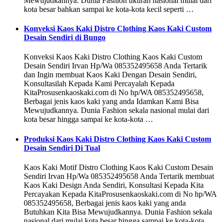
Mewujudkannya. Dunia Fashion ukuran nasional mulai dari
kota besar bahkan sampai ke kota-kota kecil seperti …
Konveksi Kaos Kaki Distro Clothing Kaos Kaki Custom
Desain Sendiri di Bungo
Konveksi Kaos Kaki Distro Clothing Kaos Kaki Custom
Desain Sendiri Irvan Hp/Wa 085352495658 Anda Tertarik
dan Ingin membuat Kaos Kaki Dengan Desain Sendiri,
Konsultasilah Kepada Kami Percayalah Kepada
KitaProsusenkaoskaki.com di No hp/WA 085352495658,
Berbagai jenis kaos kaki yang anda Idamkan Kami Bisa
Mewujudkannya. Dunia Fashion sekala nasional mulai dari
kota besar hingga sampai ke kota-kota …
Produksi Kaos Kaki Distro Clothing Kaos Kaki Custom
Desain Sendiri Di Tual
Kaos Kaki Motif Distro Clothing Kaos Kaki Custom Desain
Sendiri Irvan Hp/Wa 085352495658 Anda Tertarik membuat
Kaos Kaki Design Anda Sendiri, Konsultasi Kepada Kita
Percayakan Kepada KitaProsusenkaoskaki.com di No hp/WA
085352495658, Berbagai jenis kaos kaki yang anda
Butuhkan Kita Bisa Mewujudkannya. Dunia Fashion sekala
nasional dari mulai kota besar hingga sampai ke kota-kota