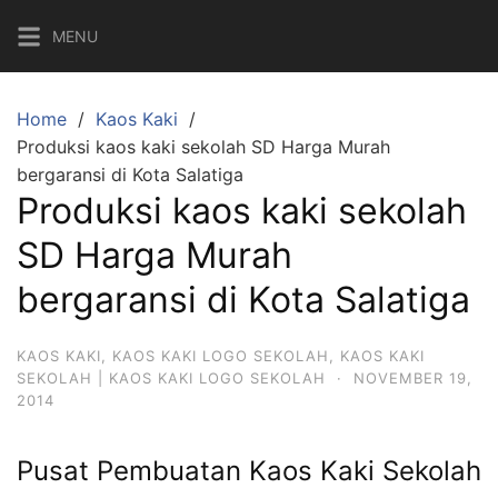
Skip
MENU
to
content
Home
Kaos Kaki
Produksi kaos kaki sekolah SD Harga Murah
bergaransi di Kota Salatiga
Produksi kaos kaki sekolah
SD Harga Murah
bergaransi di Kota Salatiga
KAOS KAKI
,
KAOS KAKI LOGO SEKOLAH
,
KAOS KAKI
SEKOLAH | KAOS KAKI LOGO SEKOLAH
·
NOVEMBER 19,
2014
Pusat Pembuatan Kaos Kaki Sekolah