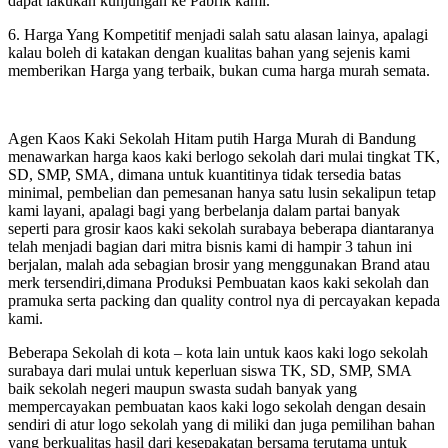
dapat lakukan kunjungan ke Pabrik kami.
6. Harga Yang Kompetitif menjadi salah satu alasan lainya, apalagi
kalau boleh di katakan dengan kualitas bahan yang sejenis kami
memberikan Harga yang terbaik, bukan cuma harga murah semata.
Agen Kaos Kaki Sekolah Hitam putih Harga Murah di Bandung
menawarkan harga kaos kaki berlogo sekolah dari mulai tingkat TK,
SD, SMP, SMA, dimana untuk kuantitinya tidak tersedia batas
minimal, pembelian dan pemesanan hanya satu lusin sekalipun tetap
kami layani, apalagi bagi yang berbelanja dalam partai banyak
seperti para grosir kaos kaki sekolah surabaya beberapa diantaranya
telah menjadi bagian dari mitra bisnis kami di hampir 3 tahun ini
berjalan, malah ada sebagian brosir yang menggunakan Brand atau
merk tersendiri,dimana Produksi Pembuatan kaos kaki sekolah dan
pramuka serta packing dan quality control nya di percayakan kepada
kami.
Beberapa Sekolah di kota – kota lain untuk kaos kaki logo sekolah
surabaya dari mulai untuk keperluan siswa TK, SD, SMP, SMA
baik sekolah negeri maupun swasta sudah banyak yang
mempercayakan pembuatan kaos kaki logo sekolah dengan desain
sendiri di atur logo sekolah yang di miliki dan juga pemilihan bahan
yang berkualitas hasil dari kesepakatan bersama terutama untuk