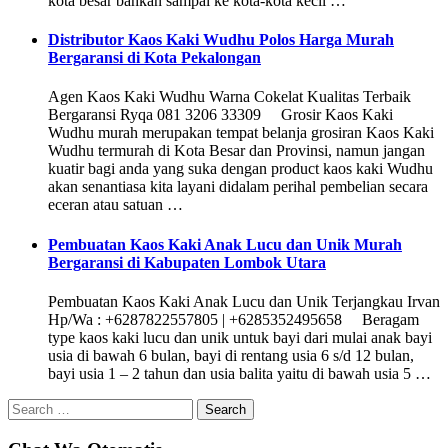
kota besar bahkan sampai ke kota-kota kecil …
Distributor Kaos Kaki Wudhu Polos Harga Murah
Bergaransi di Kota Pekalongan
Agen Kaos Kaki Wudhu Warna Cokelat Kualitas Terbaik
Bergaransi Ryqa 081 3206 33309 Grosir Kaos Kaki
Wudhu murah merupakan tempat belanja grosiran Kaos Kaki
Wudhu termurah di Kota Besar dan Provinsi, namun jangan
kuatir bagi anda yang suka dengan product kaos kaki Wudhu
akan senantiasa kita layani didalam perihal pembelian secara
eceran atau satuan …
Pembuatan Kaos Kaki Anak Lucu dan Unik Murah
Bergaransi di Kabupaten Lombok Utara
Pembuatan Kaos Kaki Anak Lucu dan Unik Terjangkau Irvan
Hp/Wa : +6287822557805 | +6285352495658 Beragam
type kaos kaki lucu dan unik untuk bayi dari mulai anak bayi
usia di bawah 6 bulan, bayi di rentang usia 6 s/d 12 bulan,
bayi usia 1 – 2 tahun dan usia balita yaitu di bawah usia 5 …
Search
for: