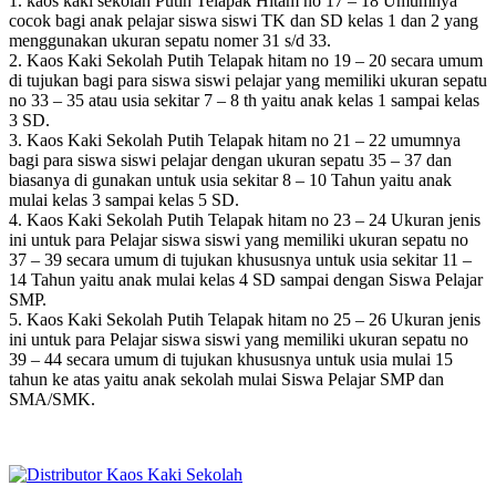
1. kaos kaki sekolah Putih Telapak Hitam no 17 – 18 Umumnya
cocok bagi anak pelajar siswa siswi TK dan SD kelas 1 dan 2 yang
menggunakan ukuran sepatu nomer 31 s/d 33.
2. Kaos Kaki Sekolah Putih Telapak hitam no 19 – 20 secara umum
di tujukan bagi para siswa siswi pelajar yang memiliki ukuran sepatu
no 33 – 35 atau usia sekitar 7 – 8 th yaitu anak kelas 1 sampai kelas
3 SD.
3. Kaos Kaki Sekolah Putih Telapak hitam no 21 – 22 umumnya
bagi para siswa siswi pelajar dengan ukuran sepatu 35 – 37 dan
biasanya di gunakan untuk usia sekitar 8 – 10 Tahun yaitu anak
mulai kelas 3 sampai kelas 5 SD.
4. Kaos Kaki Sekolah Putih Telapak hitam no 23 – 24 Ukuran jenis
ini untuk para Pelajar siswa siswi yang memiliki ukuran sepatu no
37 – 39 secara umum di tujukan khususnya untuk usia sekitar 11 –
14 Tahun yaitu anak mulai kelas 4 SD sampai dengan Siswa Pelajar
SMP.
5. Kaos Kaki Sekolah Putih Telapak hitam no 25 – 26 Ukuran jenis
ini untuk para Pelajar siswa siswi yang memiliki ukuran sepatu no
39 – 44 secara umum di tujukan khususnya untuk usia mulai 15
tahun ke atas yaitu anak sekolah mulai Siswa Pelajar SMP dan
SMA/SMK.