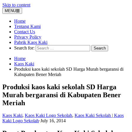
Skip to content
MENU
Home
Tentang Kami
Contact Us
Privacy Policy
Pabrik Kaos Kaki
Search for:
Home
Kaos Kaki
Produksi kaos kaki sekolah SD Harga Murah bergaransi di
Kabupaten Bener Meriah
Produksi kaos kaki sekolah SD Harga
Murah bergaransi di Kabupaten Bener
Meriah
Kaos Kaki
,
Kaos Kaki Logo Sekolah
,
Kaos Kaki Sekolah | Kaos
Kaki Logo Sekolah
·
July 16, 2014