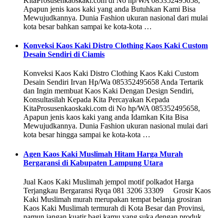
KitaProsusenkaoskaki.com di No hp/WA 085352495658,
Apapun jenis kaos kaki yang anda Butuhkan Kami Bisa
Mewujudkannya. Dunia Fashion ukuran nasional dari mulai
kota besar bahkan sampai ke kota-kota …
Konveksi Kaos Kaki Distro Clothing Kaos Kaki Custom
Desain Sendiri di Ciamis
Konveksi Kaos Kaki Distro Clothing Kaos Kaki Custom
Desain Sendiri Irvan Hp/Wa 085352495658 Anda Tertarik
dan Ingin membuat Kaos Kaki Dengan Design Sendiri,
Konsultasilah Kepada Kita Percayakan Kepada
KitaProsusenkaoskaki.com di No hp/WA 085352495658,
Apapun jenis kaos kaki yang anda Idamkan Kita Bisa
Mewujudkannya. Dunia Fashion ukuran nasional mulai dari
kota besar hingga sampai ke kota-kota …
Agen Kaos Kaki Muslimah Hitam Harga Murah
Bergaransi di Kabupaten Lampung Utara
Jual Kaos Kaki Muslimah jempol motif polkadot Harga
Terjangkau Bergaransi Ryqa 081 3206 33309 Grosir Kaos
Kaki Muslimah murah merupakan tempat belanja grosiran
Kaos Kaki Muslimah termurah di Kota Besar dan Provinsi,
namun jangan kuatir bagi kamu yang suka dengan produk