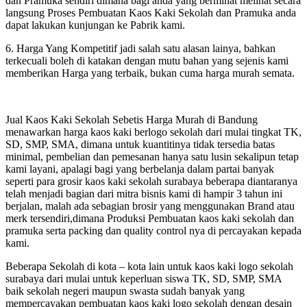
dan Pramuka sendiri dimana bagi anda yang berminat melihat secara
langsung Proses Pembuatan Kaos Kaki Sekolah dan Pramuka anda
dapat lakukan kunjungan ke Pabrik kami.
6. Harga Yang Kompetitif jadi salah satu alasan lainya, bahkan
terkecuali boleh di katakan dengan mutu bahan yang sejenis kami
memberikan Harga yang terbaik, bukan cuma harga murah semata.
Jual Kaos Kaki Sekolah Sebetis Harga Murah di Bandung
menawarkan harga kaos kaki berlogo sekolah dari mulai tingkat TK,
SD, SMP, SMA, dimana untuk kuantitinya tidak tersedia batas
minimal, pembelian dan pemesanan hanya satu lusin sekalipun tetap
kami layani, apalagi bagi yang berbelanja dalam partai banyak
seperti para grosir kaos kaki sekolah surabaya beberapa diantaranya
telah menjadi bagian dari mitra bisnis kami di hampir 3 tahun ini
berjalan, malah ada sebagian brosir yang menggunakan Brand atau
merk tersendiri,dimana Produksi Pembuatan kaos kaki sekolah dan
pramuka serta packing dan quality control nya di percayakan kepada
kami.
Beberapa Sekolah di kota – kota lain untuk kaos kaki logo sekolah
surabaya dari mulai untuk keperluan siswa TK, SD, SMP, SMA
baik sekolah negeri maupun swasta sudah banyak yang
mempercayakan pembuatan kaos kaki logo sekolah dengan desain