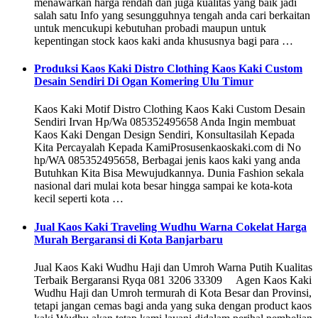
menawarkan harga rendah dan juga kualitas yang baik jadi
salah satu Info yang sesungguhnya tengah anda cari berkaitan
untuk mencukupi kebutuhan probadi maupun untuk
kepentingan stock kaos kaki anda khususnya bagi para …
Produksi Kaos Kaki Distro Clothing Kaos Kaki Custom
Desain Sendiri Di Ogan Komering Ulu Timur
Kaos Kaki Motif Distro Clothing Kaos Kaki Custom Desain
Sendiri Irvan Hp/Wa 085352495658 Anda Ingin membuat
Kaos Kaki Dengan Design Sendiri, Konsultasilah Kepada
Kita Percayalah Kepada KamiProsusenkaoskaki.com di No
hp/WA 085352495658, Berbagai jenis kaos kaki yang anda
Butuhkan Kita Bisa Mewujudkannya. Dunia Fashion sekala
nasional dari mulai kota besar hingga sampai ke kota-kota
kecil seperti kota …
Jual Kaos Kaki Traveling Wudhu Warna Cokelat Harga
Murah Bergaransi di Kota Banjarbaru
Jual Kaos Kaki Wudhu Haji dan Umroh Warna Putih Kualitas
Terbaik Bergaransi Ryqa 081 3206 33309 Agen Kaos Kaki
Wudhu Haji dan Umroh termurah di Kota Besar dan Provinsi,
tetapi jangan cemas bagi anda yang suka dengan product kaos