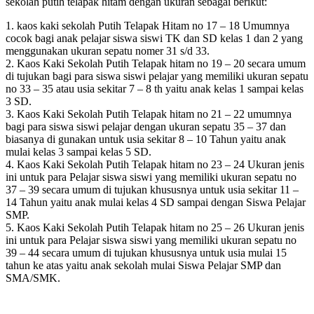
sekolah putih telapak hitam dengan ukuran sebagai berikut:
1. kaos kaki sekolah Putih Telapak Hitam no 17 – 18 Umumnya
cocok bagi anak pelajar siswa siswi TK dan SD kelas 1 dan 2 yang
menggunakan ukuran sepatu nomer 31 s/d 33.
2. Kaos Kaki Sekolah Putih Telapak hitam no 19 – 20 secara umum
di tujukan bagi para siswa siswi pelajar yang memiliki ukuran sepatu
no 33 – 35 atau usia sekitar 7 – 8 th yaitu anak kelas 1 sampai kelas
3 SD.
3. Kaos Kaki Sekolah Putih Telapak hitam no 21 – 22 umumnya
bagi para siswa siswi pelajar dengan ukuran sepatu 35 – 37 dan
biasanya di gunakan untuk usia sekitar 8 – 10 Tahun yaitu anak
mulai kelas 3 sampai kelas 5 SD.
4. Kaos Kaki Sekolah Putih Telapak hitam no 23 – 24 Ukuran jenis
ini untuk para Pelajar siswa siswi yang memiliki ukuran sepatu no
37 – 39 secara umum di tujukan khususnya untuk usia sekitar 11 –
14 Tahun yaitu anak mulai kelas 4 SD sampai dengan Siswa Pelajar
SMP.
5. Kaos Kaki Sekolah Putih Telapak hitam no 25 – 26 Ukuran jenis
ini untuk para Pelajar siswa siswi yang memiliki ukuran sepatu no
39 – 44 secara umum di tujukan khususnya untuk usia mulai 15
tahun ke atas yaitu anak sekolah mulai Siswa Pelajar SMP dan
SMA/SMK.