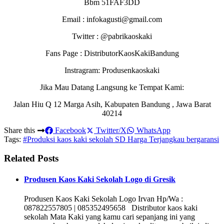
Bbm 51FAF3DD
Email : infokagusti@gmail.com
Twitter : @pabrikaoskaki
Fans Page : DistributorKaosKakiBandung
Instragram: Produsenkaoskaki
Jika Mau Datang Langsung ke Tempat Kami:
Jalan Hiu Q 12 Marga Asih, Kabupaten Bandung , Jawa Barat
40214
Share this
Facebook
Twitter/X
WhatsApp
Tags:
#Produksi kaos kaki sekolah SD Harga Terjangkau bergaransi
Related Posts
Produsen Kaos Kaki Sekolah Logo di Gresik
Produsen Kaos Kaki Sekolah Logo Irvan Hp/Wa :
087822557805 | 085352495658 Distributor kaos kaki
sekolah Mata Kaki yang kamu cari sepanjang ini yang