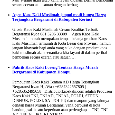
kaki Wudhu akan tetap kami layani didalam perihal pembelian
secara eceran atau satuan dengan berbagai …
Agen Kaos Kaki Muslimah jempol motif bunga Harga
Terjangkau Bergaransi di Kabupaten Kerinci
Grosir Kaos Kaki Muslimah Cream Kualitas Terbaik
Bergaransi Ryqa 081 3206 33309 Agen Kaos Kaki
Muslimah murah merupakan tempat belanja grosiran Kaos
Kaki Muslimah termurah di Kota Besar dan Provinsi, namun
jangan khawatir bagi anda yang suka dengan product kaos
kaki muslimah akan senantiasa kita layani di dalam perihal
pembelian secara eceran atau satuan …
Pabrik Kaos Kaki Loreng Tentara Harga Murah
Bergaransi di Kabupaten Dompu
Pembuatan Kaos Kaki Tentara AD Harga Terjangkau
Bergaransi Irvan Hp/Wa : +6287822557805 |
+6285352495658 Distributorkaoskaki.com adalah Produsen
Kaos Kaki TNI, TNI AD, TNI AL, POLRI, STPDN,
DISHUB, POLISI, SATPOL PP, dan maupun yang lainnya
dengan harga Murah Bergaransi yang berpusat di kota
bandung salah satu keperluan atau perlengkapan TNI, TNI
AD, TNI AL, POLRI, STPDN, …