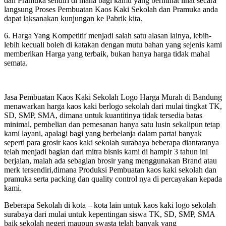
dan Pramuka sendiri di mana bagi kamu yang berminat lihat secara
langsung Proses Pembuatan Kaos Kaki Sekolah dan Pramuka anda
dapat laksanakan kunjungan ke Pabrik kita.
6. Harga Yang Kompetitif menjadi salah satu alasan lainya, lebih-
lebih kecuali boleh di katakan dengan mutu bahan yang sejenis kami
memberikan Harga yang terbaik, bukan hanya harga tidak mahal
semata.
Jasa Pembuatan Kaos Kaki Sekolah Logo Harga Murah di Bandung
menawarkan harga kaos kaki berlogo sekolah dari mulai tingkat TK,
SD, SMP, SMA, dimana untuk kuantitinya tidak tersedia batas
minimal, pembelian dan pemesanan hanya satu lusin sekalipun tetap
kami layani, apalagi bagi yang berbelanja dalam partai banyak
seperti para grosir kaos kaki sekolah surabaya beberapa diantaranya
telah menjadi bagian dari mitra bisnis kami di hampir 3 tahun ini
berjalan, malah ada sebagian brosir yang menggunakan Brand atau
merk tersendiri,dimana Produksi Pembuatan kaos kaki sekolah dan
pramuka serta packing dan quality control nya di percayakan kepada
kami.
Beberapa Sekolah di kota – kota lain untuk kaos kaki logo sekolah
surabaya dari mulai untuk kepentingan siswa TK, SD, SMP, SMA
baik sekolah negeri maupun swasta telah banyak yang