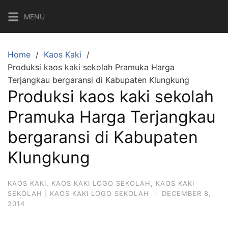
Skip
MENU
to
content
Home
Kaos Kaki
Produksi kaos kaki sekolah Pramuka Harga
Terjangkau bergaransi di Kabupaten Klungkung
Produksi kaos kaki sekolah
Pramuka Harga Terjangkau
bergaransi di Kabupaten
Klungkung
KAOS KAKI
,
KAOS KAKI LOGO SEKOLAH
,
KAOS KAKI
SEKOLAH | KAOS KAKI LOGO SEKOLAH
·
DECEMBER 8,
2014