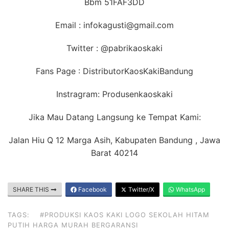
Bbm 51FAF3DD
Email : infokagusti@gmail.com
Twitter : @pabrikaoskaki
Fans Page : DistributorKaosKakiBandung
Instragram: Produsenkaoskaki
Jika Mau Datang Langsung ke Tempat Kami:
Jalan Hiu Q 12 Marga Asih, Kabupaten Bandung , Jawa
Barat 40214
SHARE THIS
Facebook
Twitter/X
WhatsApp
TAGS:
#PRODUKSI KAOS KAKI LOGO SEKOLAH HITAM
PUTIH HARGA MURAH BERGARANSI