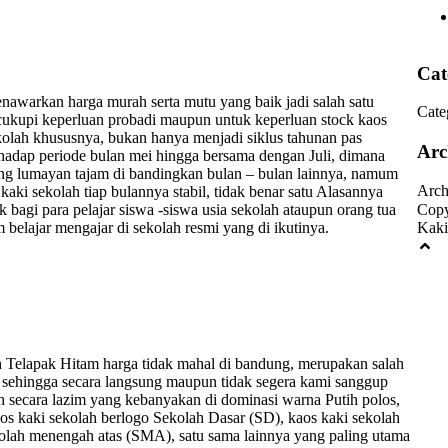
Cat
nawarkan harga murah serta mutu yang baik jadi salah satu
Cate
cukupi keperluan probadi maupun untuk keperluan stock kaos
ekolah khususnya, bukan hanya menjadi siklus tahunan pas
Arc
rhadap periode bulan mei hingga bersama dengan Juli, dimana
ng lumayan tajam di bandingkan bulan – bulan lainnya, namum
Arch
aki sekolah tiap bulannya stabil, tidak benar satu Alasannya
 bagi para pelajar siswa -siswa usia sekolah ataupun orang tua
Copy
elajar mengajar di sekolah resmi yang di ikutinya.
Kaki
h Telapak Hitam harga tidak mahal di bandung, merupakan salah
, sehingga secara langsung maupun tidak segera kami sanggup
ah secara lazim yang kebanyakan di dominasi warna Putih polos,
aos kaki sekolah berlogo Sekolah Dasar (SD), kaos kaki sekolah
olah menengah atas (SMA), satu sama lainnya yang paling utama