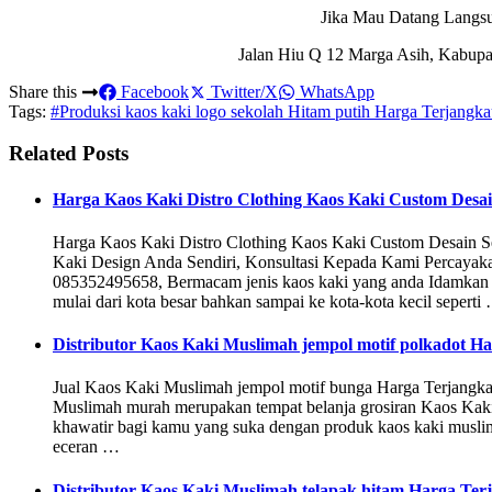
Jika Mau Datang Langs
Jalan Hiu Q 12 Marga Asih, Kabupa
Share this
Facebook
Twitter/X
WhatsApp
Tags:
#Produksi kaos kaki logo sekolah Hitam putih Harga Terjangka
Related Posts
Harga Kaos Kaki Distro Clothing Kaos Kaki Custom Desain
Harga Kaos Kaki Distro Clothing Kaos Kaki Custom Desain 
Kaki Design Anda Sendiri, Konsultasi Kepada Kami Percaya
085352495658, Bermacam jenis kaos kaki yang anda Idamkan
mulai dari kota besar bahkan sampai ke kota-kota kecil seperti
Distributor Kaos Kaki Muslimah jempol motif polkadot 
Jual Kaos Kaki Muslimah jempol motif bunga Harga Terjang
Muslimah murah merupakan tempat belanja grosiran Kaos Kaki 
khawatir bagi kamu yang suka dengan produk kaos kaki muslima
eceran …
Distributor Kaos Kaki Muslimah telapak hitam Harga Ter