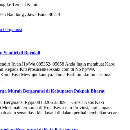
ung ke Tempat Kami:
ten Bandung , Jawa Barat 40214
u bergaransi
 Sendiri di Boyolali
Sendiri Irvan Hp/Wa 085352495658 Anda Ingin membuat Kaos
kan Kepada KitaProsusenkaoskaki.com di No hp/WA
 Kami Bisa Mewujudkannya. Dunia Fashion ukuran nasional
 …
Harga Murah Bergaransi di Kabupaten Pakpak Bharat
kau Bergaransi Ryqa 081 3206 33309 Grosir Kaos Kaki
Muslimah termurah di Kota Besar dan Provinsi, tapi jangan
h akan senantiasa kita layani di dalam perihal pembelian secara
jangkau Bergaransi di Kota Pekalongan