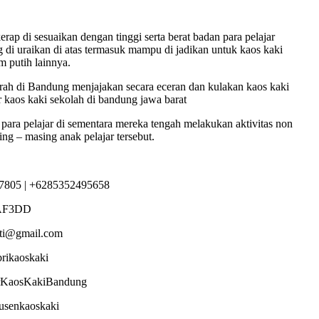
ap di sesuaikan dengan tinggi serta berat badan para pelajar
 di uraikan di atas termasuk mampu di jadikan untuk kaos kaki
m putih lainnya.
rah di Bandung menjajakan secara eceran dan kulakan kaos kaki
r kaos kaki sekolah di bandung jawa barat
 para pelajar di sementara mereka tengah melakukan aktivitas non
ng – masing anak pelajar tersebut.
7805 | +6285352495658
AF3DD
sti@gmail.com
brikaoskaki
torKaosKakiBandung
dusenkaoskaki