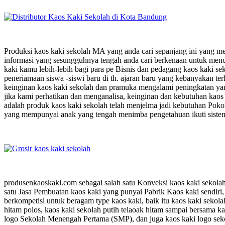
Produksi kaos kaki sekolah MA yang anda cari sepanjang ini yang me
informasi yang sesungguhnya tengah anda cari berkenaan untuk men
kaki kamu lebih-lebih bagi para pe Bisnis dan pedagang kaos kaki s
peneriamaan siswa -siswi baru di th. ajaran baru yang kebanyakan te
keinginan kaos kaki sekolah dan pramuka mengalami peningkatan ya
jika kami perhatikan dan menganalisa, keinginan dan kebutuhan kaos k
adalah produk kaos kaki sekolah telah menjelma jadi kebutuhan Pokok
yang mempunyai anak yang tengah menimba pengetahuan ikuti sistem b
produsenkaoskaki.com sebagai salah satu Konveksi kaos kaki sekola
satu Jasa Pembuatan kaos kaki yang punyai Pabrik Kaos kaki sendiri
berkompetisi untuk beragam type kaos kaki, baik itu kaos kaki sekol
hitam polos, kaos kaki sekolah putih telaoak hitam sampai bersama k
logo Sekolah Menengah Pertama (SMP), dan juga kaos kaki logo sek