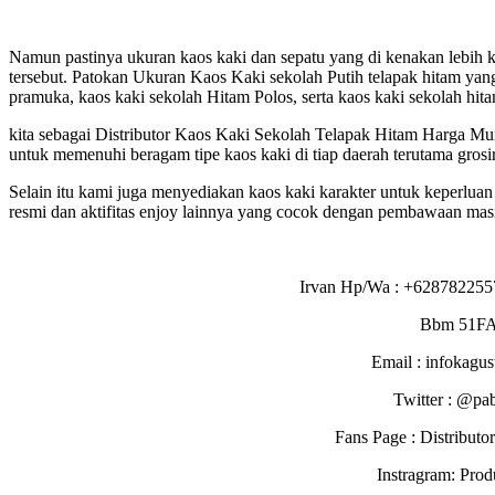
Namun pastinya ukuran kaos kaki dan sepatu yang di kenakan lebih ker
tersebut. Patokan Ukuran Kaos Kaki sekolah Putih telapak hitam yang
pramuka, kaos kaki sekolah Hitam Polos, serta kaos kaki sekolah hita
kita sebagai Distributor Kaos Kaki Sekolah Telapak Hitam Harga Mu
untuk memenuhi beragam tipe kaos kaki di tiap daerah terutama grosi
Selain itu kami juga menyediakan kaos kaki karakter untuk keperluan
resmi dan aktifitas enjoy lainnya yang cocok dengan pembawaan masi
Irvan Hp/Wa : +628782255
Bbm 51F
Email : infokagu
Twitter : @pa
Fans Page : Distribu
Instragram: Pro