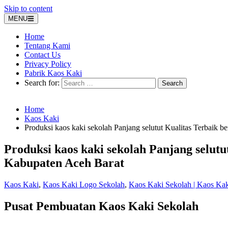
Skip to content
MENU
Home
Tentang Kami
Contact Us
Privacy Policy
Pabrik Kaos Kaki
Search for:
Home
Kaos Kaki
Produksi kaos kaki sekolah Panjang selutut Kualitas Terbaik b
Produksi kaos kaki sekolah Panjang selutu
Kabupaten Aceh Barat
Kaos Kaki
,
Kaos Kaki Logo Sekolah
,
Kaos Kaki Sekolah | Kaos Ka
Pusat Pembuatan Kaos Kaki Sekolah