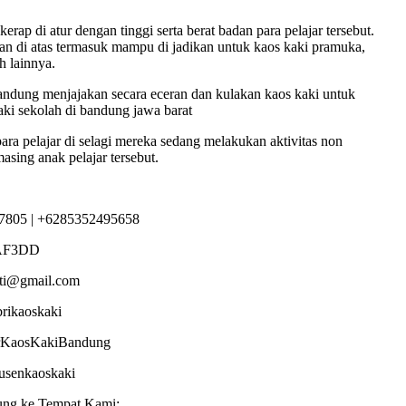
rap di atur dengan tinggi serta berat badan para pelajar tersebut.
an di atas termasuk mampu di jadikan untuk kaos kaki pramuka,
h lainnya.
ndung menjajakan secara eceran dan kulakan kaos kaki untuk
kaki sekolah di bandung jawa barat
para pelajar di selagi mereka sedang melakukan aktivitas non
masing anak pelajar tersebut.
7805 | +6285352495658
AF3DD
sti@gmail.com
brikaoskaki
torKaosKakiBandung
dusenkaoskaki
ung ke Tempat Kami: