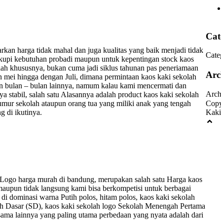
Cat
kan harga tidak mahal dan juga kualitas yang baik menjadi tidak
Cate
kupi kebutuhan probadi maupun untuk kepentingan stock kaos
lah khususnya, bukan cuma jadi siklus tahunan pas peneriamaan
Arc
n mei hingga dengan Juli, dimana permintaan kaos kaki sekolah
 bulan – bulan lainnya, namum kalau kami mencermati dan
Arch
a stabil, salah satu Alasannya adalah product kaos kaki sekolah
umur sekolah ataupun orang tua yang miliki anak yang tengah
Copy
g di ikutinya.
Kaki
 Logo harga murah di bandung, merupakan salah satu Harga kaos
 maupun tidak langsung kami bisa berkompetisi untuk berbagai
a di dominasi warna Putih polos, hitam polos, kaos kaki sekolah
lah Dasar (SD), kaos kaki sekolah logo Sekolah Menengah Pertama
ama lainnya yang paling utama perbedaan yang nyata adalah dari