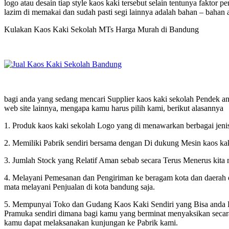
logo atau desain tiap style kaos kaki tersebut selain tentunya faktor 
lazim di memakai dan sudah pasti segi lainnya adalah bahan – bahan a
Kulakan Kaos Kaki Sekolah MTs Harga Murah di Bandung
bagi anda yang sedang mencari Supplier kaos kaki sekolah Pendek anda
web site lainnya, mengapa kamu harus pilih kami, berikut alasannya
1. Produk kaos kaki sekolah Logo yang di menawarkan berbagai jenis, 
2. Memiliki Pabrik sendiri bersama dengan Di dukung Mesin kaos kak
3. Jumlah Stock yang Relatif Aman sebab secara Terus Menerus kita
4. Melayani Pemesanan dan Pengiriman ke beragam kota dan daerah di 
mata melayani Penjualan di kota bandung saja.
5. Mempunyai Toko dan Gudang Kaos Kaki Sendiri yang Bisa anda Ku
Pramuka sendiri dimana bagi kamu yang berminat menyaksikan seca
kamu dapat melaksanakan kunjungan ke Pabrik kami.