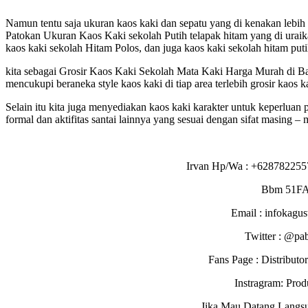
Namun tentu saja ukuran kaos kaki dan sepatu yang di kenakan lebih ke
Patokan Ukuran Kaos Kaki sekolah Putih telapak hitam yang di uraik
kaos kaki sekolah Hitam Polos, dan juga kaos kaki sekolah hitam puti
kita sebagai Grosir Kaos Kaki Sekolah Mata Kaki Harga Murah di Ba
mencukupi beraneka style kaos kaki di tiap area terlebih grosir kaos 
Selain itu kita juga menyediakan kaos kaki karakter untuk keperluan 
formal dan aktifitas santai lainnya yang sesuai dengan sifat masing – 
Irvan Hp/Wa : +628782255
Bbm 51F
Email : infokagu
Twitter : @pa
Fans Page : Distribu
Instragram: Pro
Jika Mau Datang Langs