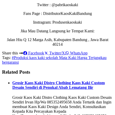
Twitter : @pabrikaoskaki
Fans Page : DistributorKaosKakiBandung
Instragram: Produsenkaoskaki
Jika Mau Datang Langsung ke Tempat Kami:
Jalan Hiu Q 12 Marga Asih, Kabupaten Bandung , Jawa Barat
40214
Share this
Facebook
Twitter/X
WhatsApp
Tags:
#Produksi kaos kaki sekolah Mata Kaki Harga Terjangkau
bergaransi
Related Posts
Grosir Kaos Kaki Distro Clothing Kaos Kaki Custom
Desain Sendiri di Penukal Abab Lematang Ilir
Grosir Kaos Kaki Distro Clothing Kaos Kaki Custom Desain
Sendiri Irvan Hp/Wa 085352495658 Anda Tertarik dan Ingin
membuat Kaos Kaki Design Anda Sendiri, Konsultasikan
Kepada Kita Percayakan Kepada