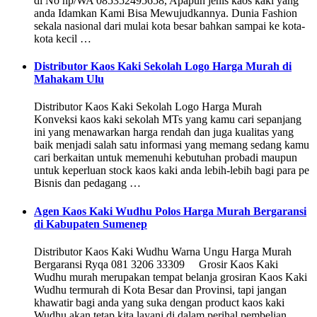
di No hp/WA 085352495658, Apapun jenis kaos kaki yang
anda Idamkan Kami Bisa Mewujudkannya. Dunia Fashion
sekala nasional dari mulai kota besar bahkan sampai ke kota-
kota kecil …
Distributor Kaos Kaki Sekolah Logo Harga Murah di
Mahakam Ulu
Distributor Kaos Kaki Sekolah Logo Harga Murah
Konveksi kaos kaki sekolah MTs yang kamu cari sepanjang
ini yang menawarkan harga rendah dan juga kualitas yang
baik menjadi salah satu informasi yang memang sedang kamu
cari berkaitan untuk memenuhi kebutuhan probadi maupun
untuk keperluan stock kaos kaki anda lebih-lebih bagi para pe
Bisnis dan pedagang …
Agen Kaos Kaki Wudhu Polos Harga Murah Bergaransi
di Kabupaten Sumenep
Distributor Kaos Kaki Wudhu Warna Ungu Harga Murah
Bergaransi Ryqa 081 3206 33309 Grosir Kaos Kaki
Wudhu murah merupakan tempat belanja grosiran Kaos Kaki
Wudhu termurah di Kota Besar dan Provinsi, tapi jangan
khawatir bagi anda yang suka dengan product kaos kaki
Wudhu akan tetap kita layani di dalam perihal pembelian