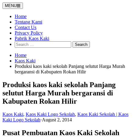
Skip
MENU
to
content
Home
Tentang Kami
Contact Us
Privacy Policy
Pabrik Kaos Kaki
Search
for:
Home
Kaos Kaki
Produksi kaos kaki sekolah Panjang selutut Harga Murah
bergaransi di Kabupaten Rokan Hilir
Produksi kaos kaki sekolah Panjang
selutut Harga Murah bergaransi di
Kabupaten Rokan Hilir
Kaos Kaki
,
Kaos Kaki Logo Sekolah
,
Kaos Kaki Sekolah | Kaos
Kaki Logo Sekolah
·
August 2, 2014
Pusat Pembuatan Kaos Kaki Sekolah