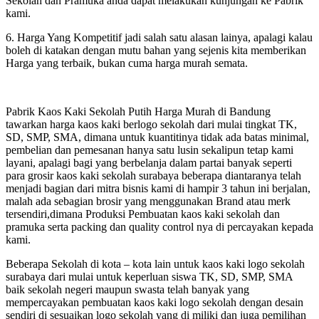
Sekolah dan Pramuka anda dapat melakukan kunjungan ke Pabrik
kami.
6. Harga Yang Kompetitif jadi salah satu alasan lainya, apalagi kalau
boleh di katakan dengan mutu bahan yang sejenis kita memberikan
Harga yang terbaik, bukan cuma harga murah semata.
Pabrik Kaos Kaki Sekolah Putih Harga Murah di Bandung
tawarkan harga kaos kaki berlogo sekolah dari mulai tingkat TK,
SD, SMP, SMA, dimana untuk kuantitinya tidak ada batas minimal,
pembelian dan pemesanan hanya satu lusin sekalipun tetap kami
layani, apalagi bagi yang berbelanja dalam partai banyak seperti
para grosir kaos kaki sekolah surabaya beberapa diantaranya telah
menjadi bagian dari mitra bisnis kami di hampir 3 tahun ini berjalan,
malah ada sebagian brosir yang menggunakan Brand atau merk
tersendiri,dimana Produksi Pembuatan kaos kaki sekolah dan
pramuka serta packing dan quality control nya di percayakan kepada
kami.
Beberapa Sekolah di kota – kota lain untuk kaos kaki logo sekolah
surabaya dari mulai untuk keperluan siswa TK, SD, SMP, SMA
baik sekolah negeri maupun swasta telah banyak yang
mempercayakan pembuatan kaos kaki logo sekolah dengan desain
sendiri di sesuaikan logo sekolah yang di miliki dan juga pemilihan