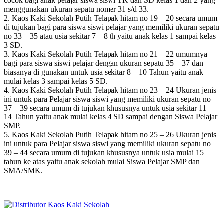
cocok bagi anak pelajar siswa siswi TK dan SD kelas 1 dan 2 yang
menggunakan ukuran sepatu nomer 31 s/d 33.
2. Kaos Kaki Sekolah Putih Telapak hitam no 19 – 20 secara umum
di tujukan bagi para siswa siswi pelajar yang memiliki ukuran sepatu
no 33 – 35 atau usia sekitar 7 – 8 th yaitu anak kelas 1 sampai kelas
3 SD.
3. Kaos Kaki Sekolah Putih Telapak hitam no 21 – 22 umumnya
bagi para siswa siswi pelajar dengan ukuran sepatu 35 – 37 dan
biasanya di gunakan untuk usia sekitar 8 – 10 Tahun yaitu anak
mulai kelas 3 sampai kelas 5 SD.
4. Kaos Kaki Sekolah Putih Telapak hitam no 23 – 24 Ukuran jenis
ini untuk para Pelajar siswa siswi yang memiliki ukuran sepatu no
37 – 39 secara umum di tujukan khususnya untuk usia sekitar 11 –
14 Tahun yaitu anak mulai kelas 4 SD sampai dengan Siswa Pelajar
SMP.
5. Kaos Kaki Sekolah Putih Telapak hitam no 25 – 26 Ukuran jenis
ini untuk para Pelajar siswa siswi yang memiliki ukuran sepatu no
39 – 44 secara umum di tujukan khususnya untuk usia mulai 15
tahun ke atas yaitu anak sekolah mulai Siswa Pelajar SMP dan
SMA/SMK.