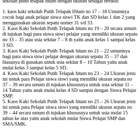
sekolah putih telapak hitam dengan ukuran sebagai berikut:
1. kaos kaki sekolah Putih Telapak Hitam no 17 – 18 Umumnya
cocok bagi anak pelajar siswa siswi TK dan SD kelas 1 dan 2 yang
menggunakan ukuran sepatu nomer 31 s/d 33.
2. Kaos Kaki Sekolah Putih Telapak hitam no 19 – 20 secara umum
di tujukan bagi para siswa siswi pelajar yang memiliki ukuran sepatu
no 33 – 35 atau usia sekitar 7 – 8 th yaitu anak kelas 1 sampai kelas
3 SD.
3. Kaos Kaki Sekolah Putih Telapak hitam no 21 – 22 umumnya
bagi para siswa siswi pelajar dengan ukuran sepatu 35 – 37 dan
biasanya di gunakan untuk usia sekitar 8 – 10 Tahun yaitu anak
mulai kelas 3 sampai kelas 5 SD.
4. Kaos Kaki Sekolah Putih Telapak hitam no 23 – 24 Ukuran jenis
ini untuk para Pelajar siswa siswi yang memiliki ukuran sepatu no
37 – 39 secara umum di tujukan khususnya untuk usia sekitar 11 –
14 Tahun yaitu anak mulai kelas 4 SD sampai dengan Siswa Pelajar
SMP.
5. Kaos Kaki Sekolah Putih Telapak hitam no 25 – 26 Ukuran jenis
ini untuk para Pelajar siswa siswi yang memiliki ukuran sepatu no
39 – 44 secara umum di tujukan khususnya untuk usia mulai 15
tahun ke atas yaitu anak sekolah mulai Siswa Pelajar SMP dan
SMA/SMK.