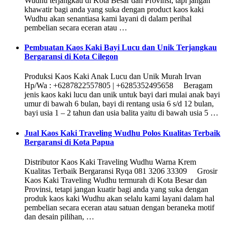
Wudhu terjangkau di Kota Besar dan Provinsi, tapi jangan
khawatir bagi anda yang suka dengan product kaos kaki
Wudhu akan senantiasa kami layani di dalam perihal
pembelian secara eceran atau …
Pembuatan Kaos Kaki Bayi Lucu dan Unik Terjangkau
Bergaransi di Kota Cilegon
Produksi Kaos Kaki Anak Lucu dan Unik Murah Irvan
Hp/Wa : +6287822557805 | +6285352495658 Beragam
jenis kaos kaki lucu dan unik untuk bayi dari mulai anak bayi
umur di bawah 6 bulan, bayi di rentang usia 6 s/d 12 bulan,
bayi usia 1 – 2 tahun dan usia balita yaitu di bawah usia 5 …
Jual Kaos Kaki Traveling Wudhu Polos Kualitas Terbaik
Bergaransi di Kota Papua
Distributor Kaos Kaki Traveling Wudhu Warna Krem
Kualitas Terbaik Bergaransi Ryqa 081 3206 33309 Grosir
Kaos Kaki Traveling Wudhu termurah di Kota Besar dan
Provinsi, tetapi jangan kuatir bagi anda yang suka dengan
produk kaos kaki Wudhu akan selalu kami layani dalam hal
pembelian secara eceran atau satuan dengan beraneka motif
dan desain pilihan, …