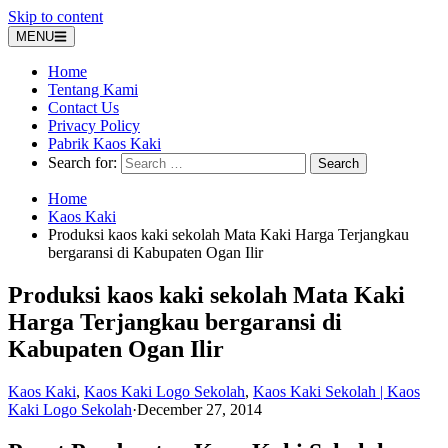
Skip to content
MENU
Home
Tentang Kami
Contact Us
Privacy Policy
Pabrik Kaos Kaki
Search for:
Home
Kaos Kaki
Produksi kaos kaki sekolah Mata Kaki Harga Terjangkau
bergaransi di Kabupaten Ogan Ilir
Produksi kaos kaki sekolah Mata Kaki
Harga Terjangkau bergaransi di
Kabupaten Ogan Ilir
Kaos Kaki
,
Kaos Kaki Logo Sekolah
,
Kaos Kaki Sekolah | Kaos
Kaki Logo Sekolah
·
December 27, 2014