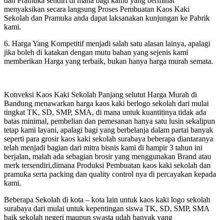
dan Pramuka sendiri di mana bagi kamu yang berminat
menyaksikan secara langsung Proses Pembuatan Kaos Kaki
Sekolah dan Pramuka anda dapat laksanakan kunjungan ke Pabrik
kami.
6. Harga Yang Kompetitif menjadi salah satu alasan lainya, apalagi
jika boleh di katakan dengan mutu bahan yang sejenis kami
memberikan Harga yang terbaik, bukan hanya harga murah semata.
Konveksi Kaos Kaki Sekolah Panjang selutut Harga Murah di
Bandung menawarkan harga kaos kaki berlogo sekolah dari mulai
tingkat TK, SD, SMP, SMA, di mana untuk kuantitinya tidak ada
batas minimal, pembelian dan pemesanan hanya satu lusin sekalipun
tetap kami layani, apalagi bagi yang berbelanja dalam partai banyak
seperti para grosir kaos kaki sekolah surabaya beberapa diantaranya
telah menjadi bagian dari mitra bisnis kami di hampir 3 tahun ini
berjalan, malah ada sebagian brosir yang menggunakan Brand atau
merk tersendiri,dimana Produksi Pembuatan kaos kaki sekolah dan
pramuka serta packing dan quality control nya di percayakan kepada
kami.
Beberapa Sekolah di kota – kota lain untuk kaos kaki logo sekolah
surabaya dari mulai untuk kepentingan siswa TK, SD, SMP, SMA
baik sekolah negeri maupun swasta udah banyak yang