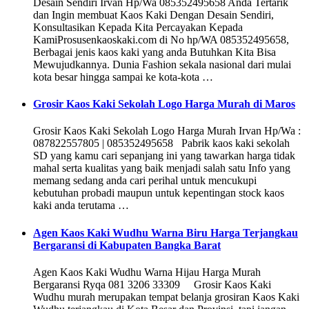
Desain Sendiri Irvan Hp/Wa 085352495658 Anda Tertarik
dan Ingin membuat Kaos Kaki Dengan Desain Sendiri,
Konsultasikan Kepada Kita Percayakan Kepada
KamiProsusenkaoskaki.com di No hp/WA 085352495658,
Berbagai jenis kaos kaki yang anda Butuhkan Kita Bisa
Mewujudkannya. Dunia Fashion sekala nasional dari mulai
kota besar hingga sampai ke kota-kota …
Grosir Kaos Kaki Sekolah Logo Harga Murah di Maros
Grosir Kaos Kaki Sekolah Logo Harga Murah Irvan Hp/Wa :
087822557805 | 085352495658 Pabrik kaos kaki sekolah
SD yang kamu cari sepanjang ini yang tawarkan harga tidak
mahal serta kualitas yang baik menjadi salah satu Info yang
memang sedang anda cari perihal untuk mencukupi
kebutuhan probadi maupun untuk kepentingan stock kaos
kaki anda terutama …
Agen Kaos Kaki Wudhu Warna Biru Harga Terjangkau
Bergaransi di Kabupaten Bangka Barat
Agen Kaos Kaki Wudhu Warna Hijau Harga Murah
Bergaransi Ryqa 081 3206 33309 Grosir Kaos Kaki
Wudhu murah merupakan tempat belanja grosiran Kaos Kaki