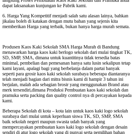
langsung Proses Pembuatan Kaos Kaki Sekolah dan Pramuka anda
dapat laksanakan kunjungan ke Pabrik kami.
6. Harga Yang Kompetitif menjadi salah satu alasan lainya, bahkan
jikalau boleh di katakan dengan mutu bahan yang sejenis kita
memberikan Harga yang terbaik, bukan hanya harga murah semata.
Produsen Kaos Kaki Sekolah SMA Harga Murah di Bandung
menawarkan harga kaos kaki berlogo sekolah dari mulai tingkat TK,
SD, SMP, SMA, dimana untuk kuantitinya tidak tersedia batas
minimal, pembelian dan pemesanan hanya satu lusin sekalipun tetap
kami layani, apalagi bagi yang berbelanja dalam partai banyak
seperti para grosir kaos kaki sekolah surabaya beberapa diantaranya
telah menjadi bagian dari mitra bisnis kami di hampir 3 tahun ini
berjalan, malah ada sebagian brosir yang menggunakan Brand atau
merk tersendiri,dimana Produksi Pembuatan kaos kaki sekolah dan
pramuka serta packing dan quality control nya di percayakan kepada
kami.
Beberapa Sekolah di kota – kota lain untuk kaos kaki logo sekolah
surabaya dari mulai untuk keperluan siswa TK, SD, SMP, SMA
baik sekolah negeri maupun swasta udah banyak yang
mempercayakan pembuatan kaos kaki logo sekolah dengan desain
sendiri di atur logo sekolah yang di punyai serta pemilihan bahan