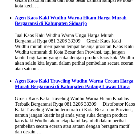
sekala nasional mulai dari kota besar bahkan sampai ke kota-
kota kecil …
Agen Kaos Kaki Wudhu Warna Hitam Harga Murah
Bergaransi di Kabupaten Sidoarjo
Jual Kaos Kaki Wudhu Warna Ungu Harga Murah
Bergaransi Ryqa 081 3206 33309 Grosir Kaos Kaki
Wudhu murah merupakan tempat belanja grosiran Kaos Kaki
Wudhu termurah di Kota Besar dan Provinsi, tapi jangan
kuatir bagi kamu yang suka dengan produk kaos kaki Wudhu
akan selalu kita layani dalam perihal pembelian secara eceran
atau satuan …
Agen Kaos Kaki Traveling Wudhu Warna Cream Harga
Murah Bergaransi di Kabupaten Padang Lawas Utara
Grosir Kaos Kaki Traveling Wudhu Warna Hitam Kualitas
Terbaik Bergaransi Ryqa 081 3206 33309 Distributor Kaos
Kaki Traveling Wudhu termurah di Kota Besar dan Provinsi,
namun jangan kuatir bagi anda yang suka dengan product
kaos kaki Wudhu akan tetap kami layani di dalam perihal
pembelian secara eceran atau satuan dengan beragam motif
dan desain …