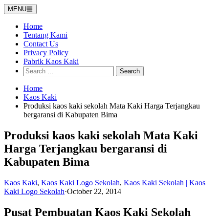
Skip
MENU
to
content
Home
Tentang Kami
Contact Us
Privacy Policy
Pabrik Kaos Kaki
Search
for:
Home
Kaos Kaki
Produksi kaos kaki sekolah Mata Kaki Harga Terjangkau
bergaransi di Kabupaten Bima
Produksi kaos kaki sekolah Mata Kaki
Harga Terjangkau bergaransi di
Kabupaten Bima
Kaos Kaki
,
Kaos Kaki Logo Sekolah
,
Kaos Kaki Sekolah | Kaos
Kaki Logo Sekolah
·
October 22, 2014
Pusat Pembuatan Kaos Kaki Sekolah