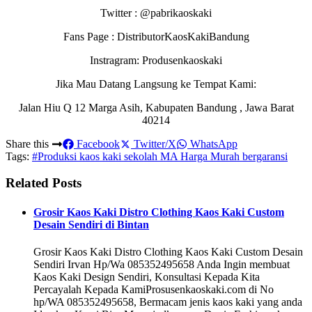
Twitter : @pabrikaoskaki
Fans Page : DistributorKaosKakiBandung
Instragram: Produsenkaoskaki
Jika Mau Datang Langsung ke Tempat Kami:
Jalan Hiu Q 12 Marga Asih, Kabupaten Bandung , Jawa Barat
40214
Share this
Facebook
Twitter/X
WhatsApp
Tags:
#Produksi kaos kaki sekolah MA Harga Murah bergaransi
Related Posts
Grosir Kaos Kaki Distro Clothing Kaos Kaki Custom
Desain Sendiri di Bintan
Grosir Kaos Kaki Distro Clothing Kaos Kaki Custom Desain
Sendiri Irvan Hp/Wa 085352495658 Anda Ingin membuat
Kaos Kaki Design Sendiri, Konsultasi Kepada Kita
Percayalah Kepada KamiProsusenkaoskaki.com di No
hp/WA 085352495658, Bermacam jenis kaos kaki yang anda