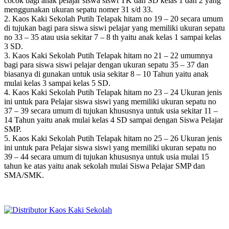
cocok bagi anak pelajar siswa siswi TK dan SD kelas 1 dan 2 yang
menggunakan ukuran sepatu nomer 31 s/d 33.
2. Kaos Kaki Sekolah Putih Telapak hitam no 19 – 20 secara umum
di tujukan bagi para siswa siswi pelajar yang memiliki ukuran sepatu
no 33 – 35 atau usia sekitar 7 – 8 th yaitu anak kelas 1 sampai kelas
3 SD.
3. Kaos Kaki Sekolah Putih Telapak hitam no 21 – 22 umumnya
bagi para siswa siswi pelajar dengan ukuran sepatu 35 – 37 dan
biasanya di gunakan untuk usia sekitar 8 – 10 Tahun yaitu anak
mulai kelas 3 sampai kelas 5 SD.
4. Kaos Kaki Sekolah Putih Telapak hitam no 23 – 24 Ukuran jenis
ini untuk para Pelajar siswa siswi yang memiliki ukuran sepatu no
37 – 39 secara umum di tujukan khususnya untuk usia sekitar 11 –
14 Tahun yaitu anak mulai kelas 4 SD sampai dengan Siswa Pelajar
SMP.
5. Kaos Kaki Sekolah Putih Telapak hitam no 25 – 26 Ukuran jenis
ini untuk para Pelajar siswa siswi yang memiliki ukuran sepatu no
39 – 44 secara umum di tujukan khususnya untuk usia mulai 15
tahun ke atas yaitu anak sekolah mulai Siswa Pelajar SMP dan
SMA/SMK.