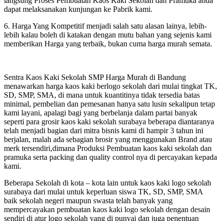
langsung Proses Pembuatan Kaos Kaki Sekolah dan Pramuka anda
dapat melaksanakan kunjungan ke Pabrik kami.
6. Harga Yang Kompetitif menjadi salah satu alasan lainya, lebih-
lebih kalau boleh di katakan dengan mutu bahan yang sejenis kami
memberikan Harga yang terbaik, bukan cuma harga murah semata.
Sentra Kaos Kaki Sekolah SMP Harga Murah di Bandung
menawarkan harga kaos kaki berlogo sekolah dari mulai tingkat TK,
SD, SMP, SMA, di mana untuk kuantitinya tidak tersedia batas
minimal, pembelian dan pemesanan hanya satu lusin sekalipun tetap
kami layani, apalagi bagi yang berbelanja dalam partai banyak
seperti para grosir kaos kaki sekolah surabaya beberapa diantaranya
telah menjadi bagian dari mitra bisnis kami di hampir 3 tahun ini
berjalan, malah ada sebagian brosir yang menggunakan Brand atau
merk tersendiri,dimana Produksi Pembuatan kaos kaki sekolah dan
pramuka serta packing dan quality control nya di percayakan kepada
kami.
Beberapa Sekolah di kota – kota lain untuk kaos kaki logo sekolah
surabaya dari mulai untuk keperluan siswa TK, SD, SMP, SMA
baik sekolah negeri maupun swasta telah banyak yang
mempercayakan pembuatan kaos kaki logo sekolah dengan desain
sendiri di atur logo sekolah yang di punyai dan juga penentuan