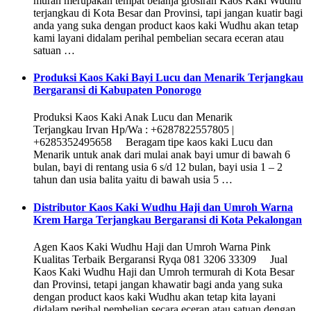
murah merupakan tempat belanja grosiran Kaos Kaki Wudhu
terjangkau di Kota Besar dan Provinsi, tapi jangan kuatir bagi
anda yang suka dengan product kaos kaki Wudhu akan tetap
kami layani didalam perihal pembelian secara eceran atau
satuan …
Produksi Kaos Kaki Bayi Lucu dan Menarik Terjangkau
Bergaransi di Kabupaten Ponorogo
Produksi Kaos Kaki Anak Lucu dan Menarik
Terjangkau Irvan Hp/Wa : +6287822557805 |
+6285352495658 Beragam tipe kaos kaki Lucu dan
Menarik untuk anak dari mulai anak bayi umur di bawah 6
bulan, bayi di rentang usia 6 s/d 12 bulan, bayi usia 1 – 2
tahun dan usia balita yaitu di bawah usia 5 …
Distributor Kaos Kaki Wudhu Haji dan Umroh Warna
Krem Harga Terjangkau Bergaransi di Kota Pekalongan
Agen Kaos Kaki Wudhu Haji dan Umroh Warna Pink
Kualitas Terbaik Bergaransi Ryqa 081 3206 33309 Jual
Kaos Kaki Wudhu Haji dan Umroh termurah di Kota Besar
dan Provinsi, tetapi jangan khawatir bagi anda yang suka
dengan product kaos kaki Wudhu akan tetap kita layani
didalam perihal pembelian secara eceran atau satuan dengan