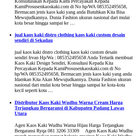
Konsultasikan Kepada Kami Percayakan Kepada
KamiProsusenkaoskaki.com di No hp/WA 085352495658,
Bermacam jenis kaos kaki yang anda Butuhkan Kita Bisa
Mewujudkannya. Dunia Fashion ukuran nasional dari mulai
kota besar hingga sampai ke …
jual kaos kaki distro clothing kaos kaki custom desain
sendiri di Sekadau
jual kaos kaki distro clothing kaos kaki custom desain
sendiri Irvan Hp/Wa : 085352495658 Anda Tertarik membuat
Kaos Kaki Design Sendiri, Konsultasi Kepada Kita
Percayakan Kepada KamiProsusenkaoskaki.com di No
hp/WA 085352495658, Bermacam jenis kaos kaki yang anda
Idamkan Kita Akan Mewujudkannya. Dunia Fashion ukuran
nasional dari mulai kota besar hingga sampai ke kota-kota
kecil seperti kota …
Distributor Kaos Kaki Wudhu Warna Cream Harga
Terjangkau Bergaransi di Kabupaten Padang Lawas
Utara
Agen Kaos Kaki Wudhu Warna Hijau Harga Terjangkau
Bergaransi Ryqa 081 3206 33309 Agen Kaos Kaki Wudhu