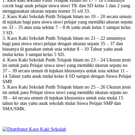
1. kaos kaki sekolah Putih Telapak Hitam no 17 – 18 Umumnya
cocok bagi anak pelajar siswa siswi TK dan SD kelas 1 dan 2 yang
menggunakan ukuran sepatu nomer 31 s/d 33.
2. Kaos Kaki Sekolah Putih Telapak hitam no 19 – 20 secara umum
di tujukan bagi para siswa siswi pelajar yang memiliki ukuran sepatu
no 33 – 35 atau usia sekitar 7 – 8 th yaitu anak kelas 1 sampai kelas
3 SD.
3. Kaos Kaki Sekolah Putih Telapak hitam no 21 – 22 umumnya
bagi para siswa siswi pelajar dengan ukuran sepatu 35 – 37 dan
biasanya di gunakan untuk usia sekitar 8 – 10 Tahun yaitu anak
mulai kelas 3 sampai kelas 5 SD.
4. Kaos Kaki Sekolah Putih Telapak hitam no 23 – 24 Ukuran jenis
ini untuk para Pelajar siswa siswi yang memiliki ukuran sepatu no
37 – 39 secara umum di tujukan khususnya untuk usia sekitar 11 –
14 Tahun yaitu anak mulai kelas 4 SD sampai dengan Siswa Pelajar
SMP.
5. Kaos Kaki Sekolah Putih Telapak hitam no 25 – 26 Ukuran jenis
ini untuk para Pelajar siswa siswi yang memiliki ukuran sepatu no
39 – 44 secara umum di tujukan khususnya untuk usia mulai 15
tahun ke atas yaitu anak sekolah mulai Siswa Pelajar SMP dan
SMA/SMK.