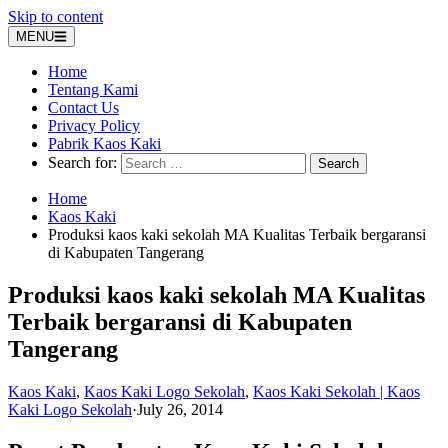
Skip to content
MENU
Home
Tentang Kami
Contact Us
Privacy Policy
Pabrik Kaos Kaki
Search for:
Home
Kaos Kaki
Produksi kaos kaki sekolah MA Kualitas Terbaik bergaransi
di Kabupaten Tangerang
Produksi kaos kaki sekolah MA Kualitas
Terbaik bergaransi di Kabupaten
Tangerang
Kaos Kaki
,
Kaos Kaki Logo Sekolah
,
Kaos Kaki Sekolah | Kaos
Kaki Logo Sekolah
·
July 26, 2014