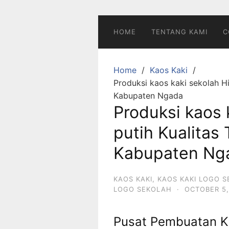
Skip
to
content
HOME
TENTANG KAMI
C
Home
Kaos Kaki
Produksi kaos kaki sekolah Hi
Kabupaten Ngada
Produksi kaos 
putih Kualitas 
Kabupaten Ng
KAOS KAKI
,
KAOS KAKI LOGO 
LOGO SEKOLAH
·
OCTOBER 5,
Pusat Pembuatan K