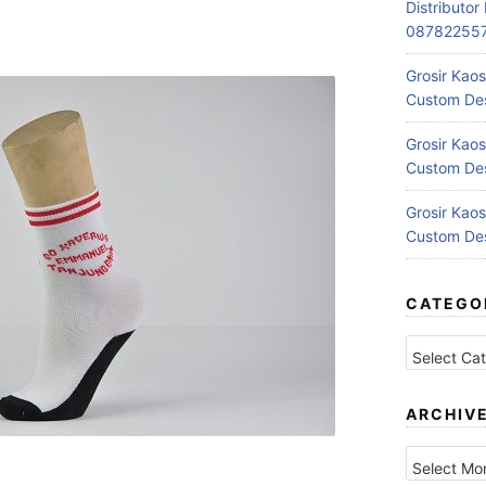
Distributo
08782255
Grosir Kaos
Custom Des
Grosir Kaos
Custom Des
Grosir Kaos
Custom Des
CATEGO
Categories
ARCHIV
Archives