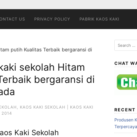
ONTACT US
PRIVACY POLICY
PABRIK KAOS KAKI
Search
tam putih Kualitas Terbaik bergaransi di
for:
CHAT W
kaki sekolah Hitam
Terbaik bergaransi di
ada
SEKOLAH
,
KAOS KAKI SEKOLAH | KAOS KAKI
RECENT
 2014
Produsen 
Terpercay
aos Kaki Sekolah