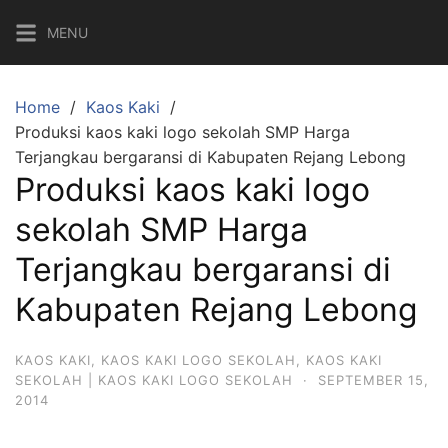
Skip
MENU
to
content
Home
Kaos Kaki
Produksi kaos kaki logo sekolah SMP Harga
Terjangkau bergaransi di Kabupaten Rejang Lebong
Produksi kaos kaki logo
sekolah SMP Harga
Terjangkau bergaransi di
Kabupaten Rejang Lebong
KAOS KAKI
,
KAOS KAKI LOGO SEKOLAH
,
KAOS KAKI
SEKOLAH | KAOS KAKI LOGO SEKOLAH
·
SEPTEMBER 15,
2014