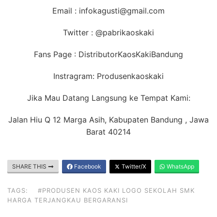
Email : infokagusti@gmail.com
Twitter : @pabrikaoskaki
Fans Page : DistributorKaosKakiBandung
Instragram: Produsenkaoskaki
Jika Mau Datang Langsung ke Tempat Kami:
Jalan Hiu Q 12 Marga Asih, Kabupaten Bandung , Jawa
Barat 40214
SHARE THIS
Facebook
Twitter/X
WhatsApp
TAGS:
#PRODUSEN KAOS KAKI LOGO SEKOLAH SMK
HARGA TERJANGKAU BERGARANSI