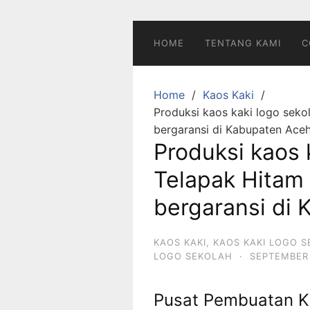
Skip
to
content
HOME
TENTANG KAMI
C
Home
Kaos Kaki
Produksi kaos kaki logo seko
bergaransi di Kabupaten Ace
Produksi kaos 
Telapak Hitam
bergaransi di
KAOS KAKI
,
KAOS KAKI LOGO 
LOGO SEKOLAH
·
SEPTEMBER 
Pusat Pembuatan K