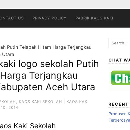
ONTACT US
PRIVACY POLICY
PABRIK KAOS KAKI
Search
lah Putih Telapak Hitam Harga Terjangkau
for:
h Utara
CHAT W
kaki logo sekolah Putih
 Harga Terjangkau
 Kabupaten Aceh Utara
SEKOLAH
,
KAOS KAKI SEKOLAH | KAOS KAKI
RECENT
10, 2014
Produsen 
Terpercay
aos Kaki Sekolah