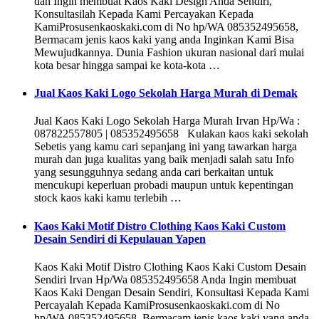
dan Ingin membuat Kaos Kaki Design Anda Sendiri,
Konsultasilah Kepada Kami Percayakan Kepada
KamiProsusenkaoskaki.com di No hp/WA 085352495658,
Bermacam jenis kaos kaki yang anda Inginkan Kami Bisa
Mewujudkannya. Dunia Fashion ukuran nasional dari mulai
kota besar hingga sampai ke kota-kota …
Jual Kaos Kaki Logo Sekolah Harga Murah di Demak
Jual Kaos Kaki Logo Sekolah Harga Murah Irvan Hp/Wa :
087822557805 | 085352495658 Kulakan kaos kaki sekolah
Sebetis yang kamu cari sepanjang ini yang tawarkan harga
murah dan juga kualitas yang baik menjadi salah satu Info
yang sesungguhnya sedang anda cari berkaitan untuk
mencukupi keperluan probadi maupun untuk kepentingan
stock kaos kaki kamu terlebih …
Kaos Kaki Motif Distro Clothing Kaos Kaki Custom
Desain Sendiri di Kepulauan Yapen
Kaos Kaki Motif Distro Clothing Kaos Kaki Custom Desain
Sendiri Irvan Hp/Wa 085352495658 Anda Ingin membuat
Kaos Kaki Dengan Desain Sendiri, Konsultasi Kepada Kami
Percayalah Kepada KamiProsusenkaoskaki.com di No
hp/WA 085352495658, Bermacam jenis kaos kaki yang anda