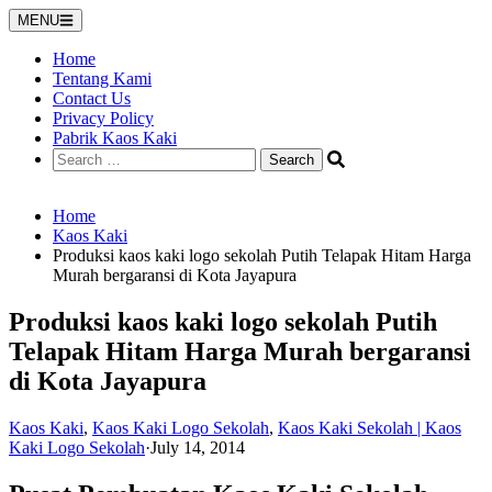
Skip
MENU
to
content
Home
Tentang Kami
Contact Us
Privacy Policy
Pabrik Kaos Kaki
Search
for:
Home
Kaos Kaki
Produksi kaos kaki logo sekolah Putih Telapak Hitam Harga
Murah bergaransi di Kota Jayapura
Produksi kaos kaki logo sekolah Putih
Telapak Hitam Harga Murah bergaransi
di Kota Jayapura
Kaos Kaki
,
Kaos Kaki Logo Sekolah
,
Kaos Kaki Sekolah | Kaos
Kaki Logo Sekolah
·
July 14, 2014