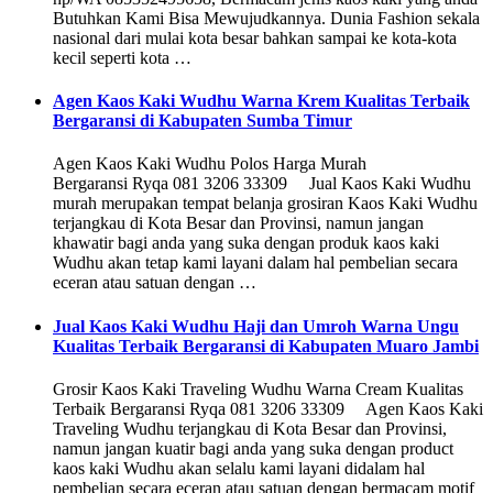
Butuhkan Kami Bisa Mewujudkannya. Dunia Fashion sekala
nasional dari mulai kota besar bahkan sampai ke kota-kota
kecil seperti kota …
Agen Kaos Kaki Wudhu Warna Krem Kualitas Terbaik
Bergaransi di Kabupaten Sumba Timur
Agen Kaos Kaki Wudhu Polos Harga Murah
Bergaransi Ryqa 081 3206 33309 Jual Kaos Kaki Wudhu
murah merupakan tempat belanja grosiran Kaos Kaki Wudhu
terjangkau di Kota Besar dan Provinsi, namun jangan
khawatir bagi anda yang suka dengan produk kaos kaki
Wudhu akan tetap kami layani dalam hal pembelian secara
eceran atau satuan dengan …
Jual Kaos Kaki Wudhu Haji dan Umroh Warna Ungu
Kualitas Terbaik Bergaransi di Kabupaten Muaro Jambi
Grosir Kaos Kaki Traveling Wudhu Warna Cream Kualitas
Terbaik Bergaransi Ryqa 081 3206 33309 Agen Kaos Kaki
Traveling Wudhu terjangkau di Kota Besar dan Provinsi,
namun jangan kuatir bagi anda yang suka dengan product
kaos kaki Wudhu akan selalu kami layani didalam hal
pembelian secara eceran atau satuan dengan bermacam motif