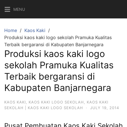
Skip
MENU
to
content
Home
Kaos Kaki
Produksi kaos kaki logo sekolah Pramuka Kualitas
Terbaik bergaransi di Kabupaten Banjarnegara
Produksi kaos kaki logo
sekolah Pramuka Kualitas
Terbaik bergaransi di
Kabupaten Banjarnegara
KAOS KAKI
,
KAOS KAKI LOGO SEKOLAH
,
KAOS KAKI
SEKOLAH | KAOS KAKI LOGO SEKOLAH
·
JULY 19, 2014
Pusat Pembuatan Kaos Kaki Sekolah