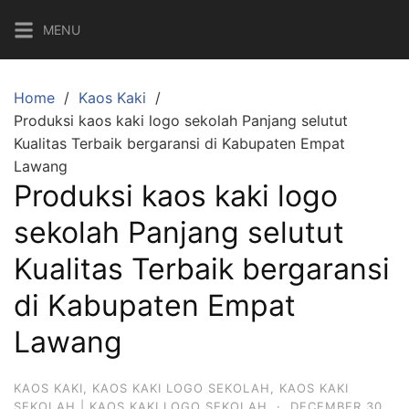
Skip
MENU
to
content
Home
Kaos Kaki
Produksi kaos kaki logo sekolah Panjang selutut
Kualitas Terbaik bergaransi di Kabupaten Empat
Lawang
Produksi kaos kaki logo
sekolah Panjang selutut
Kualitas Terbaik bergaransi
di Kabupaten Empat
Lawang
KAOS KAKI
,
KAOS KAKI LOGO SEKOLAH
,
KAOS KAKI
SEKOLAH | KAOS KAKI LOGO SEKOLAH
·
DECEMBER 30,