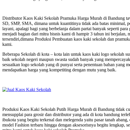
Distributor Kaos Kaki Sekolah Pramuka Harga Murah di Bandung tawa
SD, SMP, SMA, dimana untuk kuantitinya tidak ada batas minimal, p
layani, apalagi bagi yang berbelanja dalam partai banyak seperti para
menjadi bagian dari mitra bisnis kami di hampir 3 tahun ini berjala
tersendiri,dimana Produksi Pembuatan kaos kaki sekolah dan pramuka
kami.
Beberapa Sekolah di kota – kota lain untuk kaos kaki logo sekolah
baik sekolah negeri maupun swasta sudah banyak yang mempercayaka
sesuaikan logo sekolah yang di punyai serta penentuan bahan yang me
mendapatkan harga yang kompetiting dengan mutu yang baik.
Produksi Kaos Kaki Sekolah Putih Harga Murah di Bandung tidak cum
mensupplai para grosir dan distributor yang ada di kota bandung terleb
ibukota yang begitu terkenal dan melegenda yaitu pasar tanah abang,
model Fashion terbaru hingga dengan aksesorisnya begitu lengkap, sep