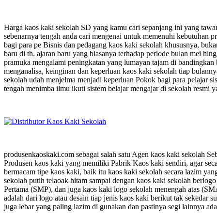
Harga kaos kaki sekolah SD yang kamu cari sepanjang ini yang tawark
sebenarnya tengah anda cari mengenai untuk memenuhi kebutuhan pr
bagi para pe Bisnis dan pedagang kaos kaki sekolah khususnya, buka
baru di th. ajaran baru yang biasanya terhadap periode bulan mei hi
pramuka mengalami peningkatan yang lumayan tajam di bandingkan b
menganalisa, keinginan dan keperluan kaos kaki sekolah tiap bulannya
sekolah udah menjelma menjadi keperluan Pokok bagi para pelajar si
tengah menimba ilmu ikuti sistem belajar mengajar di sekolah resmi ya
produsenkaoskaki.com sebagai salah satu Agen kaos kaki sekolah Seb
Produsen kaos kaki yang memiliki Pabrik Kaos kaki sendiri, agar sec
bermacam tipe kaos kaki, baik itu kaos kaki sekolah secara lazim yan
sekolah putih telaoak hitam sampai dengan kaos kaki sekolah berlo
Pertama (SMP), dan juga kaos kaki logo sekolah menengah atas (SMA
adalah dari logo atau desain tiap jenis kaos kaki berikut tak sekedar
juga lebar yang paling lazim di gunakan dan pastinya segi lainnya ada