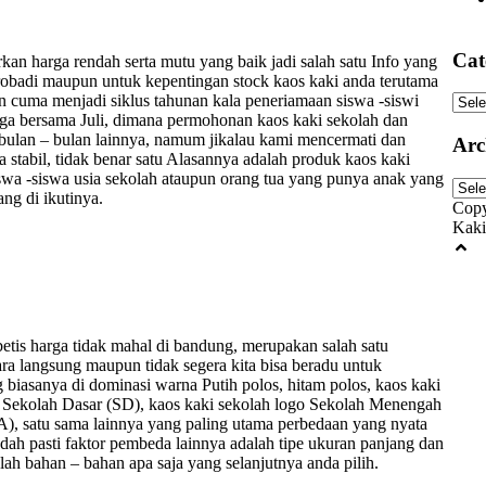
Cat
an harga rendah serta mutu yang baik jadi salah satu Info yang
obadi maupun untuk kepentingan stock kaos kaki anda terutama
n cuma menjadi siklus tahunan kala peneriamaan siswa -siswi
Cate
ngga bersama Juli, dimana permohonan kaos kaki sekolah dan
ulan – bulan lainnya, namum jikalau kami mencermati dan
Arc
 stabil, tidak benar satu Alasannya adalah produk kaos kaki
swa -siswa usia sekolah ataupun orang tua yang punya anak yang
Arch
ng di ikutinya.
Copy
Kaki
etis harga tidak mahal di bandung, merupakan salah satu
ara langsung maupun tidak segera kita bisa beradu untuk
g biasanya di dominasi warna Putih polos, hitam polos, kaos kaki
go Sekolah Dasar (SD), kaos kaki sekolah logo Sekolah Menengah
), satu sama lainnya yang paling utama perbedaan yang nyata
 sudah pasti faktor pembeda lainnya adalah tipe ukuran panjang dan
lah bahan – bahan apa saja yang selanjutnya anda pilih.