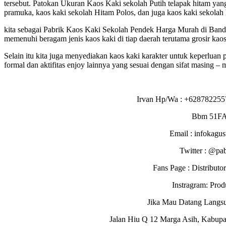
tersebut. Patokan Ukuran Kaos Kaki sekolah Putih telapak hitam yang
pramuka, kaos kaki sekolah Hitam Polos, dan juga kaos kaki sekolah 
kita sebagai Pabrik Kaos Kaki Sekolah Pendek Harga Murah di Bandu
memenuhi beragam jenis kaos kaki di tiap daerah terutama grosir kao
Selain itu kita juga menyediakan kaos kaki karakter untuk keperluan
formal dan aktifitas enjoy lainnya yang sesuai dengan sifat masing – m
Irvan Hp/Wa : +628782255
Bbm 51F
Email : infokagu
Twitter : @pa
Fans Page : Distribu
Instragram: Pro
Jika Mau Datang Langs
Jalan Hiu Q 12 Marga Asih, Kabupa