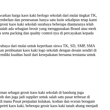
rkan harga kaos kaki berlogo sekolah dari mulai tingkat TK,
embelian dan pemesanan hanya satu lusin sekalipun tetap kami
 grosir kaos kaki sekolah surabaya beberapa diantaranya telah
n, malah ada sebagian brosir yang menggunakan Brand atau merk
 serta packing dan quality control nya di percayakan kepada
 surabaya dari mulai untuk keperluan siswa TK, SD, SMP, SMA
n pembuatan kaos kaki logo sekolah dengan desain sendiri di
miliki kualitas hasil dari kesepakatan bersama terutama untuk
an sebagai grosir kaos kaki sekolah di bandung juga
ih dan juga jadi supplier untuk salah satu pasar terbesar di
 di mana Pusat penjualan kulakan, kodian dan eceran beragam
etrti kaos kaki, beberapa grosir kaos kaki tanah abang menjadi