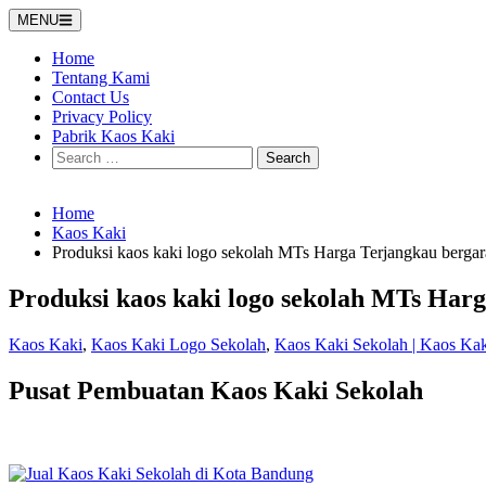
Skip
MENU
to
content
Home
Tentang Kami
Contact Us
Privacy Policy
Pabrik Kaos Kaki
Search
for:
Home
Kaos Kaki
Produksi kaos kaki logo sekolah MTs Harga Terjangkau bergar
Produksi kaos kaki logo sekolah MTs Har
Kaos Kaki
,
Kaos Kaki Logo Sekolah
,
Kaos Kaki Sekolah | Kaos Ka
Pusat Pembuatan Kaos Kaki Sekolah